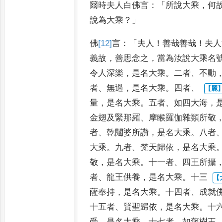
爾時夫人白佛言
：「
所說大乘
，
何
說為大乘
？」
佛
[12]
言
：「
夫人
！
善哉善哉
！
夫人
義故
，
善思念之
，
當為汝說大
乘名
令人深樂
，
是名大乘
。
二者
、
不動
者
、
無過
，
是名大乘
。
四者
、
量
，
是名大乘
。
五者
、
如四大海
，
金翅及緊那羅
、
摩睺羅伽雜類所敬
者
、
乾闥婆所讚
，
是名大乘
。
八者
大乘
。
九者
、
梵天歸依
，
是名大乘
敬
，
是名大乘
。
十一者
、
四王所攝
者
、
龍王供養
，
是名大乘
。
十三
薩奉持
，
是名大乘
。
十四者
、
成就
十五者
、
賢聖歸依
，
是名大乘
。
十
受
，
是名大乘
。
十七者
、
如藥樹王