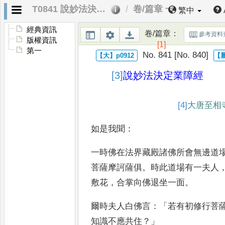
T0841 說妙法決定業障經
卷/篇章 一
繁中
經典資訊
卷/篇章
：
參考資料
版權資訊
[1]
第一
No. 841 [No. 840]
[3]
說
妙法決定業障經
[4]
大
唐至相
如是我聞
：
一時佛在法界藏殿諸佛所會無
邊道
菩薩摩訶薩俱
。
時此道
場有一夫人
敷花
，
合掌向
佛退坐一面
。
爾時夫人白佛言
：「
若有初修行菩
知識不應共住
？」