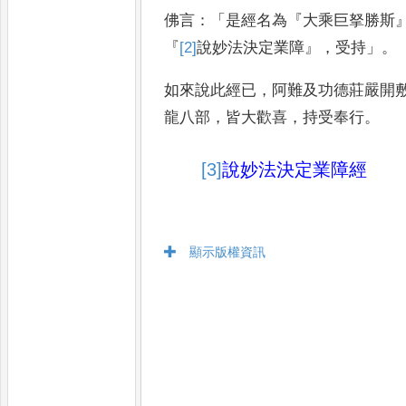
佛言
：「
是經名為
『
大乘巨拏勝斯
『
[2]
說
妙法決定業障
』，
受持
」。
如來說此經已
，
阿
難及功德莊嚴開
龍八部
，
皆大歡喜
，
持受奉行
。
[3]
說
妙法決定業障經
顯示版權資訊