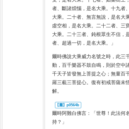
者
、
斷諸煩惱
，
是名大乘
。
十九
者
大乘
。
二十者
、
無言無說
，
是
名大
虛空相
，
是名大乘
。
二十
二者
、
三
大乘
。
二十三者
、
鈍
根眾生不信
，
者
、
超過一切
，
是名大乘
。」
爾時佛說大乘威力名號之時
，
此三
動
，
百千樂器不鼓自鳴
，
則於空
中
千天子皆發無上菩提
之心
；
無量百
羅三藐三
菩提心
。
復有初戒菩薩未
解
。
爾時阿難白佛言
：「
世尊
！
此法何
持
？」