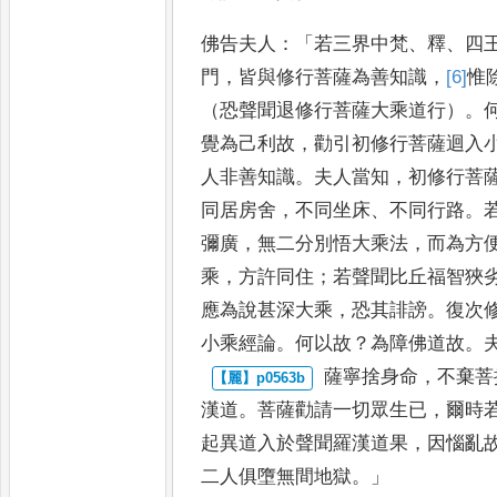
佛告夫人
：「
若三界中
梵
、
釋
、
四
門
，
皆與修行菩薩為善
知識
，
[6]
惟
（恐聲聞退修行菩
薩大乘道行）
。
覺為己利故
，
勸
引初修行菩薩迴入
人非
善知識
。
夫人當知
，
初修行菩
同居房舍
，
不同坐床
、
不同行路
。
彌廣
，
無二分別悟大乘法
，
而為
方
乘
，
方許同住
；
若聲聞
比丘福智狹
應為說甚深大
乘
，
恐其誹謗
。
復次
小乘
經論
。
何以故
？
為障佛道故
。
薩寧捨身命
，
不棄菩
漢道
。
菩薩勸請一切眾生已
，
爾時
起異道入於聲聞羅漢道果
，
因惱亂
二人俱墮無間地獄
。」