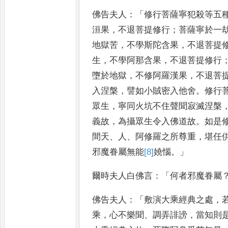
佛告夫人
：
「
修行菩薩寧犯殺等五
洹
果
，
不退菩提修行
；
菩薩寧於一
地獄苦
，
不學斯陀含果
，
不退菩提
生
，
不學阿那含果
，
不退菩提
修行
墮於地獄
，
不修阿羅
漢果
，
不退菩
入涅槃
，
譬如
小賊密入他舍
。
修行
眾
生
，
寧同火坑不住聲聞寂滅涅槃
義故
，
為攝眾生令入佛道故
。
如是
間天
、
人
、
阿修羅之所尊重
，
堪任
邪魔眷屬無能
[8]
嬈惱
。」
爾時夫人白佛言
：「
何者邪魔眷屬
佛告夫人
：
「
敷演大乘經典之處
，
乘
，
心
不樂聞
、
調弄誹謗
，
當知則