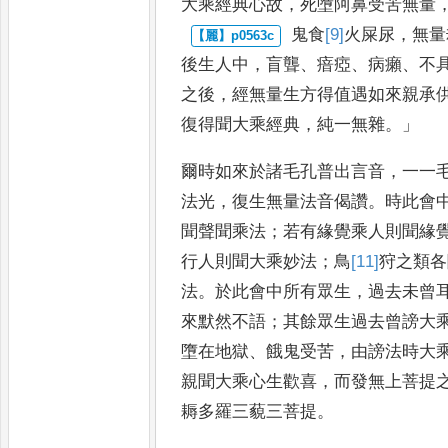
大乘經典心故
，
死墮阿鼻受苦無量
鬼食
[9]
火
屎尿
，
無量
後生人中
，
盲聾
、
瘖瘂
、
病癩
、
不
之後
，
經
無量生方得值遇如來親承
復得聞大乘經典
，
純一無雜
。」
爾時如來
於諸毛孔普出言音
，
一一
法光
，
復生無量法音偈讚
。
時此會
聞聲聞乘法
；
若有緣覺乘人則聞緣
行人則聞大乘妙法
；
鳥
[11]
狩
之類各
法
。
於此會中所有眾
生
，
過去未曾
來默然不語
；
其餘眾生過去曾謗大
墮
在地獄
、
餓鬼受苦
，
由謗法時大
親聞大乘心生歡喜
，
而發無上菩提
耨多羅三藐三菩提
。