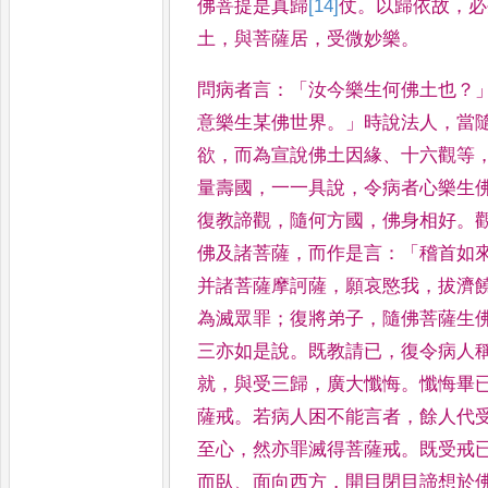
佛菩提是真歸
[14]
仗
。
以歸依故
，
必
土
，
與菩
薩居
，
受微妙樂
。
問病者言
：「
汝今樂生何佛
土也
？
意樂生某佛世界
。」
時說
法人
，
當
欲
，
而為宣說佛土
因緣
、
十六觀等
量壽國
，
一一
具說
，
令病者心樂生
復教
諦觀
，
隨何方國
，
佛身相好
。
佛及諸菩薩
，
而作是言
：「
稽首如
并諸菩薩摩訶薩
，
願哀愍我
，
拔濟
為滅眾罪
；
復將弟子
，
隨佛菩
薩生
三亦如是說
。
既教請
已
，
復令病人
就
，
與受三
歸
，
廣大懺悔
。
懺悔畢
薩
戒
。
若病人困不能言者
，
餘人代
至心
，
然亦罪滅得菩薩戒
。
既受戒
而臥
、
面向西方
，
開目閉
目諦想於