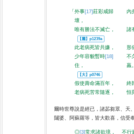
「
外事
[17]
莊彩
咸歸
內
壞
，
唯有勝法不滅亡
，
諸
此老病死皆共嫌
，
形
少年容貌暫時
[18]
不
住
，
羸
假使壽命滿百年
，
終
老病死苦常隨逐
，
恒
爾時世尊說是經已
，
諸苾芻眾
、
天
闥婆
、
阿蘇羅等
，
皆大歡喜
，
信受
◎
[3]
常求諸欲境
，
不行