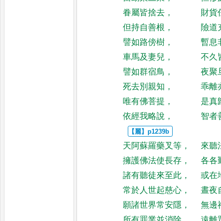
眷屬皆捨去
，
財貨
但持自善根
，
險道
譬如路傍樹
，
暫息
車馬及妻兒
，
不久
譬如群宿鳥
，
夜聚
死去別親知
，
乖離
唯有佛菩提
，
是真
依經我略說
，
智者
天阿蘇羅藥叉等
，
來聽
擁護佛法使長存
，
各各
諸有聽徒來至此
，
或在
常於人世起慈心
，
晝夜
願諸世界常安隱
，
無邊
所有罪業並消除
，
遠離