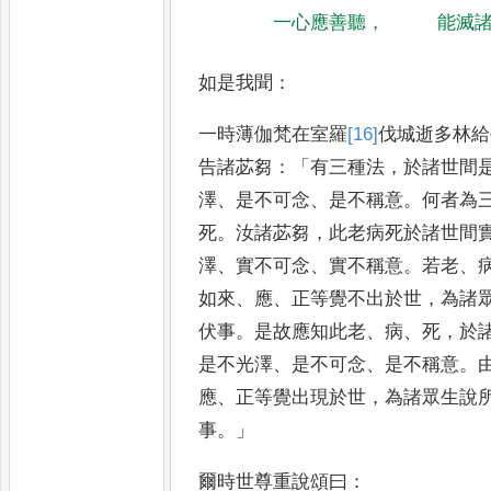
一心應善聽
，
能滅
如是我聞
：
一時薄伽梵在室羅
[16]
伐
城逝多林
給
告諸苾芻
：「
有三種法
，
於諸
世間
澤
、
是不可念
、
是不稱
意
。
何者為
死
。
汝諸苾芻
，
此老病
死於諸世間
澤
、
實不可
念
、
實不稱意
。
若老
、
如來
、
應
、
正
等覺不出於世
，
為諸
伏
事
。
是故應知此老
、
病
、
死
，
於
是不光澤
、
是不可念
、
是不稱意
。
應
、
正等覺出現於世
，
為諸眾生說
事
。」
爾時世尊重說頌曰
：