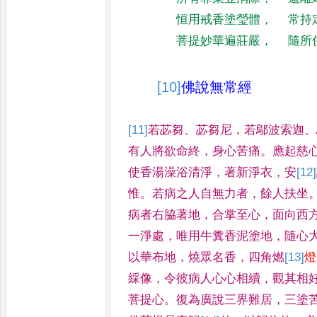
恒用戒香塗瑩體
，
常持
菩提妙華遍莊嚴
，
隨所
[10]
佛說無常經
[11]
若苾芻
、
苾芻尼
，
若鄔波索迦
、
有人將欲命終
，
身心苦痛
。
應起慈
使香湯澡浴清淨
，
著新淨衣
，
安
[12]
惟
。
若病之人自無力者
，
餘
人扶坐
病者右脇著地
，
合
掌至心
，
面向西
一淨處
，
唯
用牛糞香泥塗地
，
隨心
以
華布地
，
燒眾名香
，
四角燃
[13]
燈
綵像
，
令彼病人心心相續
，
觀其相
菩提心
。
復為廣說三界難
居
，
三塗