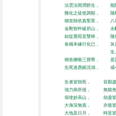
法雲法雨潤群生
，
能
難化之徒使調順
，
隨
稽首歸依真聖眾
，
八
金剛智杵破邪山
，
永
始從鹿苑至雙林
，
隨
各稱本緣行化已
，
灰
生
稽首總敬三寶尊
，
是
生死迷愚鎮沈溺
，
咸
生者皆歸死
，
容顏
強力病所侵
，
無能
假使妙高山
，
劫盡
大海深無底
，
亦復
大地及日月
，
時至