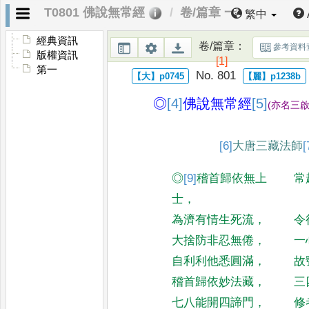
T0801 佛說無常經
卷/篇章 一
繁中
經典資訊
卷/篇章
：
參考資料
版權資訊
[1]
第一
No. 801
◎
[4]
佛說無常經
[5]
(
亦名三
[6]
大
唐三藏法師
[
◎
[9]
稽首歸依無上
常
士
，
為濟有情生死流
，
令
大捨防非忍無倦
，
一
自利利他悉圓滿
，
故
稽首歸依妙法藏
，
三
七八能開四諦門
，
修