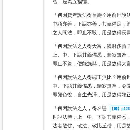
智
，
是為五福德
。
「
何因賢者說法得長壽
？
用
前世說
中語亦善
，
下語亦善
，
其義備足
，
之人聞法
，
即止不
殺
，
用是故得長
「
何因說法之人得大富
，
饒
財多寶
上
、
中
、
下語其義備悉
，
歸寂無為
即止不盜
，
便能施
與
，
用是故得大
「
何因說法之人得端正無
比
？
用前
中
、
下語其義備悉
，
歸寂
無為
，
令
即顏色悅
，
自生光
澤
，
用是故得端
「
何因說法之人
，
得名譽
世說法時
，
上
、
中
、
下語其義備悉
法者敬佛
、
敬法
、
敬比丘僧
，
用是