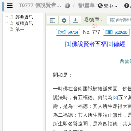
T0777 佛說賢者五福德經
卷/篇章 一
繁中
經典資訊
卷/篇章
：
參考資料
版權資訊
[1]
第一
No. 777
[1]
佛說
賢者五福
[2]
德
經
西晉
聞如是
：
一時佛在舍衛國祇樹給孤獨園
。
佛
說法時
，
有五福德
。
何謂為
[3]
五
？
壽
，
是為一福德
；
其人
所生即得大
為二福德
；
其人
所生即端正無比
，
所生即
名譽遠聞
，
是為四福德
；
其