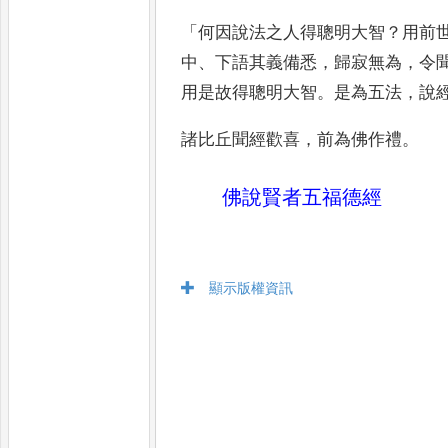
「
何因說法之人得聰明大智
？
用前
中
、
下語其義備悉
，
歸寂無為
，
令
用是故得聰明大智
。
是為
五法
，
說
諸比丘聞經歡喜
，
前為
佛作禮
。
佛說賢者五福德經
顯示版權資訊