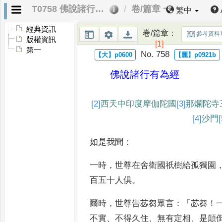
T0758 佛說諸行有為經
卷/篇章 一
繁中
經典資訊
卷/篇章
：
參考資料
版權資訊
[1]
第一
No. 758
佛說諸行有為經
[2]
西天中印度摩伽陀國
[3]
那爛陀寺
[4]
沙門
[
如是我聞
：
一時
，
世尊在舍衛國祇樹給孤獨
園
百五十人俱
。
爾時
，
世尊告苾芻眾言
：「
苾芻
！
不實
、
不得久住
、
無有定相
、
是顛