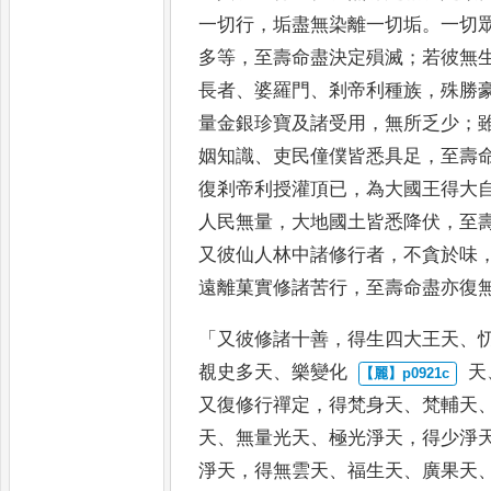
一切行
，
垢盡無染離一切垢
。
一切
多等
，
至壽命盡決定殞滅
；
若
彼無
長者
、
婆羅門
、
剎帝利
種族
，
殊勝
量金銀珍寶及
諸受用
，
無所乏少
；
姻知識
、
吏民僮僕皆悉具足
，
至壽
復剎帝利授灌頂已
，
為大國王得大
人民無量
，
大地國土皆悉降伏
，
至
又彼仙人林中諸修行者
，
不
貪於味
遠離菓實修諸苦行
，
至壽命盡亦復
「
又彼修諸十善
，
得生四
大王天
、
覩史多天
、
樂變化
天
又復修行禪定
，
得梵身天
、
梵
輔天
天
、
無量光天
、
極光淨
天
，
得少淨
淨天
，
得無雲
天
、
福生天
、
廣果天