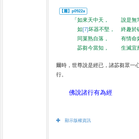
「
如來天中天
，
說是無
如
[7]
坏
器不堅
，
終趣於
同菓熟自落
，
有情命
苾芻今當知
，
生滅宜
爾時
，
世尊說是經已
，
諸苾芻眾一
行
。
佛說諸行有為經
顯示版權資訊