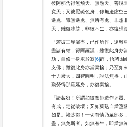
彼阿那
含得無煩天
、
無熱天
、
善現
竟天
；
又彼厭礙色身
，
修無邊虛空
邊處
、
識無邊處
、
無所有處
、
非想
天
，
雖復殊勝
，
非彼不生
，
亦復殞
「
若彼三界漏盡
，
已作所作
，
遠離
盡諸有結
，
得阿羅漢
，
雖復此身亦
劫
，
自修一身處於寂
[6]
靜
，
悟
諸因
支佛
；
雖復此身亦當
棄捨
；
乃至如
十力廣大
，
四智圓
明
，
說法無畏
，
勤勞得那羅
延身
，
亦復棄捨
。
「
諸苾芻
！
所謂如彼窯師造作
坏器
有成
，
定從破壞
；
又如菓
熟自當墮
如是
。
諸苾芻
！
一切有情乃至部多
盡
，
無
免斯者
。
如無有生
，
即當無