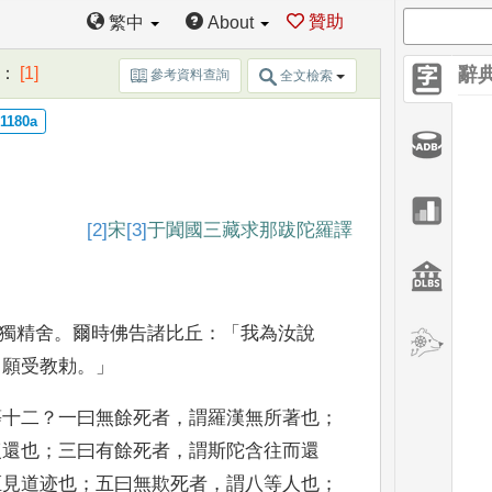
贊助
繁中
About
：
[1]
辭
參考資料查詢
全文檢索
[2]
宋
[3]
于闐國三藏
求那跋陀羅譯
獨精舍
。
爾
時佛告諸比丘
：「
我為汝說
！
願受教勅
。」
等十二
？
一曰無餘死
者
，
謂羅漢無所著也
；
復還也
；
三曰有餘死者
，
謂斯陀含往而
還
洹見道迹也
；
五
曰無欺死者
，
謂八等人也
；