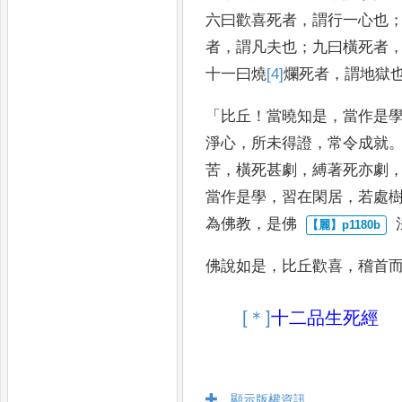
六曰歡喜死者
，
謂
行一心也
者
，
謂凡夫也
；
九曰橫死者
十一曰燒
[4]
爛
死
者
，
謂地獄
「
比
丘
！
當曉知是
，
當作是
淨心
，
所未得證
，
常令成就
苦
，
橫死甚
劇
，
縛著死亦劇
當作是學
，
習在閑居
，
若處
為佛教
，
是佛
佛說如是
，
比丘歡喜
，
稽首
[＊]
十二品
生死經
顯示版權資訊