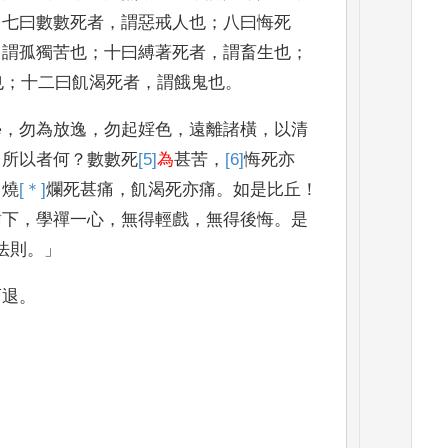
；
七曰數數死者
，
謂惡戒人也
；
八曰
悔死
，
謂孤獨苦也
；
十曰縛著死者
，
謂畜生也
；
也
；
十二曰飢渴死者
，
謂餓鬼也
。
學
，
勿為放逸
，
勿起婬色
，
遠離諸橫
，
以清
。
所
以者何
？
數數死
[5]
為
甚苦
，
[6]
悔
死亦
，
燒
[＊]
爛
死甚痛
，
飢渴死亦痛
。
如是比丘
！
樹下
，
學
禪一心
，
無得輕戲
，
無得後悔
。
是
法則
。」
而退
。