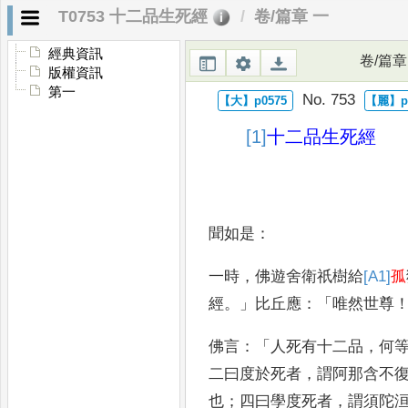
T0753 十二品生死經
卷/篇章 一
經典資訊
卷/篇章
版權資訊
第一
No. 753
[1]
十二品
生死經
聞如是
：
一時
，
佛遊舍衛祇樹給
[A1]
孤
經
。」
比丘應
：「
唯然世
尊
佛言
：「
人死有十二品
，
何
二曰度於死者
，
謂阿那
含不
也
；
四曰學度死者
，
謂須陀