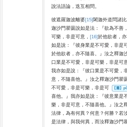
說法語論
，
迭互相問
。
彼遮羅迦波離
婆
[15]
闍
迦外道問諸比
迦沙門瞿
曇說如是法
：『
欲為不善
可
樂
，
非是可意
，
[16]
於
他欲者
，
亦
如
是說
：『
彼身業是不可愛
，
非是
於他欲者
，
亦不隨喜
。』
汝之釋迦
口業是不可愛
，
非是可樂
，
非是可
我亦如是說
：『
彼口業是不可愛
，
意
，
不隨喜他
。』
汝之釋迦沙門瞿
不可愛
，
非是可樂
，
非是可
喜他
。』
我亦如是說
：『
彼意業是
樂
，
非是可意
，
不隨喜他
。』
汝之
法律
，
為有何異
？
何意
？
何
勝
？
若
是法律
，
與我何
異
，
而汝釋迦沙門