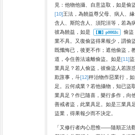
見
：
他物他攝
、
自意盜取
，
如是
偷
[10]
王
法
，
為饒益尊父母
、
病人
、
緣
含人
、
斯陀含人
、
須陀
洹等
，
若為
彼為饒益
，
如是
偷盜
業不具
。
又復偷盜得果
報少
，
謂偷
既懺悔已
，
後更
不作
；
遮他偷盜
，
道
，
令住
善法遠離偷盜
。
如是
[11]
盜
業
具足
？
若人偷盜
，
彼偷盜人若誑
欺誑事
，
斗
[12]
秤
治物作惡業行
，
如
足
。
云何成業
？
若他攝物
，
知
已盜
業具足
？
作已隨喜
，
樂
行多作
，
向
善戒者盜
，
此業
具足
。
如是三業具
盜業
，
得果
報少而不決定
。
「
又修行者內心思惟
——
隨順正法