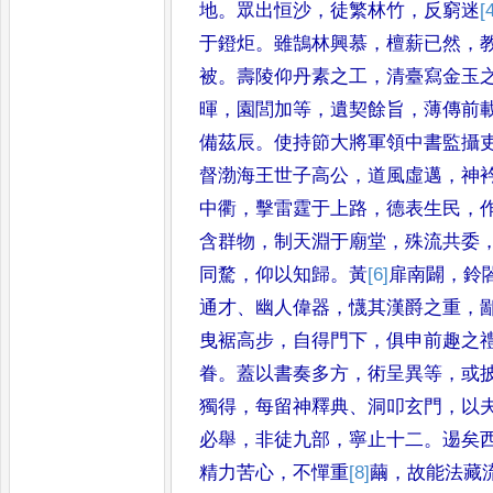
地
。
眾出恒沙
，
徒繁林竹
，
反窮迷
[
于鐙炬
。
雖鵠林興慕
，
檀薪已然
，
被
。
壽陵仰丹素之工
，
清臺寫
金玉
暉
，
園閭加等
，
遺契餘旨
，
薄傳前
備茲辰
。
使持節大
將軍領中書監攝
督渤海
王世子高公
，
道風虛邁
，
神
中衢
，
擊雷霆于上路
，
德表生民
，
含群物
，
制天淵于廟堂
，
殊流共
委
同騖
，
仰以知歸
。
黃
[6]
扉
南
闢
，
鈴
通才
、
幽人偉器
，
懱
其漢爵之重
，
曳裾高步
，
自
得門下
，
俱申前趣之
眷
。
蓋以
書奏多方
，
術呈異等
，
或
獨
得
，
每留神釋典
、
洞叩玄門
，
以
必舉
，
非徒九部
，
寧止十二
。
逷矣
精力苦心
，
不憚重
[8]
繭
，
故能法藏