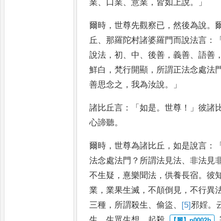
業
、
口業
、
意業
，
皆如上說
。」
爾時
，
世尊先觀察已
，
然後為說
。
丘
、
那羅陀村諸婆羅門而說法言
：
說法
，
初
、
中
、
後善
，
義善
、
語善
鮮白
，
梵行開顯
，
所謂正法念處法
善思念之
，
我為汝說
。」
諸比丘
言
：「
如是
。
世尊
！」
彼諸
心諦
聽
。
爾時
，
世尊為諸比丘
，
如是說言
：
法念處法門
？
所謂法見法
、
非法見
不生疑
，
憙樂聞法
，
供養長宿
。
彼
業
，
業果生滅
，
不顛倒見
，
不
行異
三種
，
所謂殺生
、
偷盜
、
[5]
邪
婬
。
生
，
生眾生想
，
起殺