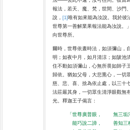
法
——
去此不遠
，
汝可
往問
。
彼當
報法
，
若天
、
魔
、
梵
，
世間
、
沙門
說
，
[1]
唯
有如來
能為汝說
。
我於彼
世尊第
一善解業果報法能為汝說
。
向世尊所
。
爾時
，
世尊依晝時法
，
如須彌山
，
明
；
如夜中月
，
如月清涼
；
如陂池
住不動如須彌山
，
心無所畏如師子
歸依
。
猶如父母
，
大悲熏
心
，
一切
慈
、
悲
、
喜
、
捨為依止
處
，
以三十
法莊嚴其身
，
一切眾生清淨眼觀無
光
。
釋
迦王子偈言
：
「
世尊廣普眼
，
無三垢
能巧說二諦
，
善知三