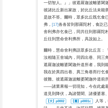
一切智人
。』」
彼遮羅迦波離婆闍
彼諸
比丘新出家故
，
於比丘法未能
是故不答
。
爾時
，
眾多比丘既乞食
弗
，
[17]
各
各皆到那羅陀村
，
食訖已
舍利弗亦乞食已
，
同共往到
那羅陀
丘往到慧命舍利弗
所
，
具說如上
。
爾時
，
慧命舍利弗語眾多比丘言
：
汝相隨王舍城內
，
同四出巷
、
同三
遮羅迦波離婆闍迦外道所者
，
我
則
我在於異四出巷
、
異三
角巷而行乞
彼難
。
彼遮
羅迦波離婆闍迦外道前
——
諸業果報一切現知
，
今在此處
道見則降伏
，
為諸聲聞
、
諸優婆塞
人等
，