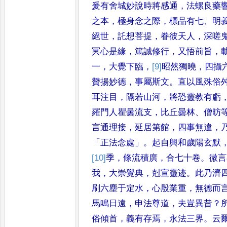
爰有舍城妙說時將感通
，
法螺
良藥
之本
，
極身念之際
，
標
品有七
、
明
絕世
，
託想菩提
，
眷彼天人
，
深嗟
冥心是緣
，
篤
誠修行
，
又悟前旨
，
一
，
大
覺下臨
，
[9]
昭
然獨曉
，
四攝
贊
揚妙德
，
事屬斯文
。
直以風殊俗
耳注目
，
隔若山河
，
將恐靈教有虧
羅門人瞿曇流支
，
比丘曇林
、
僧
昉
言通理接
，
延居第館
，
四
事無違
，
「
正法念處
」。
起自興
和歲陽玄默
[10]
季
，
條流積
廣
，
合七十卷
。
微言
我
，
大崇覺
典
，
尅宣靈迹
。
此乃濟
刷
六塵
于定水
，
心殷業重
，
無德而
馬鳴日遠
，
申法尊道
，
夫豈異昔
？
俗傾首
，
義有存焉
，
永法三界
。
云