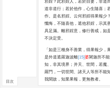
邪婬
？
此邪婬人
，
若於自妻
，
非道
道非道行
；
若於他作
，
心生隨喜
；
作
。
是名邪婬
。
云何邪婬得
果報少
懺悔
，
不隨喜他
，
遮他
邪婬
，
示其
具足滿
。
離邪婬
意
，
修行善戒
，
如
不決定
受
。
「
如是三種身不善業
，
得果報少
，
是外道遮羅迦波離
[15]
婆
闍迦所不能
知
，
非其境界
；
并天
、
世間
，
若魔
羅
門
，
一切世間
、
諸天人等所不能
我聞故
，
知業果報
，
更無教者
。
目次
卷/篇章
「
又修行者知業果報
，
云何口業惡
種
，
所謂妄語
、
兩舌
、
惡口
、
綺語