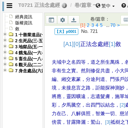
T0721 正法念處經
卷/篇章 一
繁中
經典資訊
卷/篇章
：
版權資訊
[1]
2
3
4
5
...
70
>
敘
No. 721
1 十善業道品(一-二)
2 生死品(三-五)
[A1]
[0]
正法念處經
[1]
敘
3 地獄品(五-一五)
4 餓鬼品(一六-一七)
5 畜生品(一八-二一)
夫域中之名四等
，
道之所生萬殊
，
6 觀天品(二二-六三)
非有生之實
。
然則修促共盡
，
小大
7 身念處品(六四-七〇)
編
、
緗交素篆
，
分途列道
、
門張
戶
境
，
未接息言之路
，
詎能探
神測妙
將應
，
靈因曠遠
，
志
遺髮膚
，
施單
彩
，
夕馬騰空
，
出四門以結念
，
[2]
力在己
、
八解俱照
，
智兼一切
、
慈
傍震
，
甘露降灑
：
鷲山
、
[3]
祗
樹之