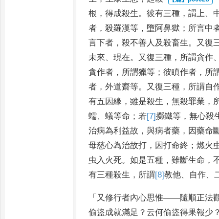
根
，
得成殺生
。
彼有三種
，
謂上
、
者
，
殺羅漢等
，
墮阿鼻獄
；
所言
中
言下者
，
殺不善人及殺
畜生
。
又復
未來
、
現在
。
又復
三種
，
所謂貪作
貪作者
，
所謂獵
等
；
彼瞋作者
，
所
者
，
外道齋
等
。
又復三種
，
所謂自
有五因
緣
，
雖是殺生
，
無殺罪業
，
蠕
、
蟻等命
；
若
[7]
擲
鐵等
，
無心殺
治病為利益故
，
與病者藥
，
因藥命
母慈心為治故打
，
因打命終
；
燃火
虫入火死
。
如是五種
，
雖斷生命
，
有三種殺生
，
所
謂
[8]
教他
、
自作
、
「
又修行者內心思惟
——
隨順正法
偷盜成就滿足
？
云何偷盜得果報少