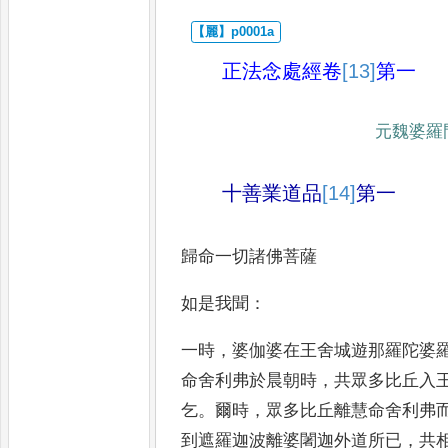
正法念處經
卷
[13]
第一
元魏婆羅
十善業道品
[14]
第一
歸命一切諸佛菩薩
如是我聞
：
一時
，
婆伽婆在王舍城遊那羅陀
婆
命舍利弗於晨朝時
，
共
眾多比丘入
乞
。
爾時
，
眾多比
丘離慧命舍利弗
到遮
羅迦波離婆闍迦外道所已
，
共