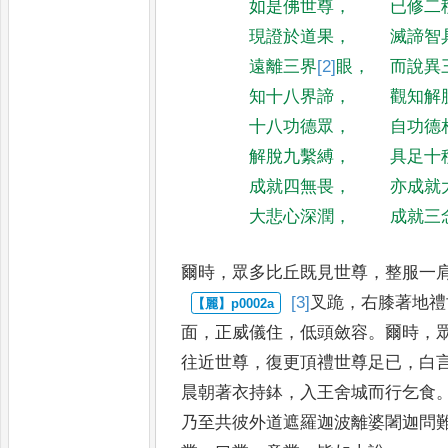
如是佛世尊
，
已修二
現證於道果
，
滅諦智
遠離三界
[2]
眼
，
而說異
知十八界諦
，
觀知解
十八功德眾
，
自功德
解脫九繫縛
，
具足十
成就四無畏
，
亦成就
大悲心深潤
，
成就三
爾時
，
眾多比丘既見世尊
，
整服一
[3]
叉
跪
，
右膝著地禮
面
，
正威
儀住
，
低頭斂容
。
爾時
，
往
近世尊
，
復更頂禮世尊足已
，
白
晨朝著衣持鉢
，
入王舍城而行乞食
乃至共彼外道遮羅迦波離婆闍迦
問