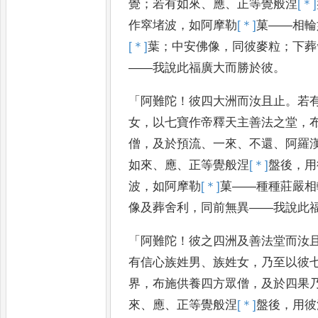
覺
；
若有如來
、
應
、
正等覺般涅
[＊]
作窣堵波
，
如阿摩勒
[＊]
菓
——
相輪
[＊]
葉
；
中安佛像
，
同彼麥粒
；
下葬
——
我說此福廣大而勝於彼
。
「
阿難陀
！
彼四大洲而汝且止
。
若
女
，
以七寶作帝釋天主善法之堂
，
僧
，
及於預流
、
一來
、
不還
、
阿羅
如來
、
應
、
正等覺般涅
[＊]
盤
後
，
用
波
，
如阿摩勒
[＊]
菓
——
種種莊嚴
相
像及葬舍利
，
同前無異
——
我
說此
「
阿難陀
！
彼之四洲及善法堂而汝
有信心族姓男
、
族姓女
，
乃至以彼
界
，
布施供養四方眾僧
，
及於
四果
來
、
應
、
正等覺般涅
[＊]
盤
後
，
用彼