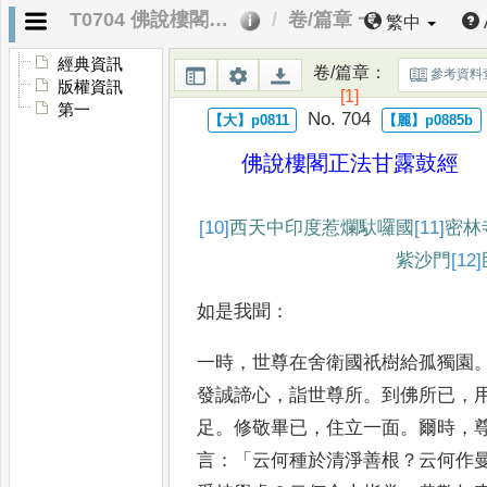
T0704 佛說樓閣正法甘露鼓經
卷/篇章 一
繁中
經典資訊
卷/篇章
：
參考資料
版權資訊
[1]
第一
No. 704
佛說樓閣正法甘露鼓經
[10]
西
天中印度惹爛馱囉國
[11]
密林
紫沙門
[12]
如是我聞
：
一時
，
世尊在舍衛國祇樹給孤獨
園
發誠諦心
，
詣世尊所
。
到
佛所已
，
足
。
修敬畢已
，
住立
一面
。
爾時
，
言
：「
云何種於
清淨善根
？
云何作