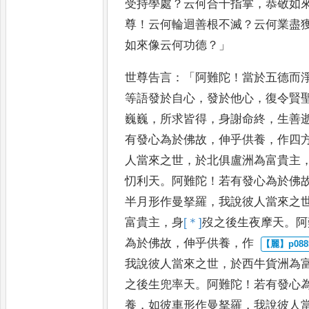
受持學
處
？
云何合十指掌
，
恭敬如
尊
！
云何輪迴善根不滅
？
云何業盡
如來像云何功德
？」
世尊告言
：「
阿難陀
！
當於五
德而
等語發於自心
，
發於
他心
，
復令賢
巍巍
，
所求皆
得
，
身謝命終
，
生善
有發心為
於佛故
，
伸乎供養
，
作四
人
當來之世
，
於北俱盧洲為富貴主
忉利天
。
阿難陀
！
若有發心為於佛
半月形作曼拏羅
，
我說彼人當來之
富貴主
，
身
[＊]
歿
之後生夜摩
天
。
阿
為於佛故
，
伸乎供養
，
作
我說彼人當來之世
，
於西牛貨洲
為
之後生兜率天
。
阿難陀
！
若
有發心
養
，
如彼車形作曼
拏羅
，
我說彼人