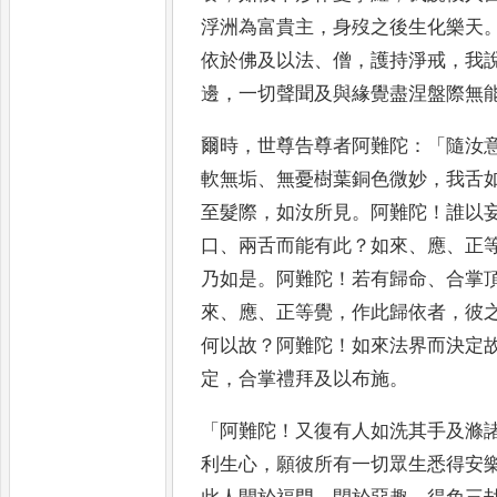
浮洲為富
貴主
，
身歿之後生化樂天
依
於佛及以法
、
僧
，
護持淨戒
，
我
邊
，
一切聲聞及與緣覺盡涅盤際無
爾時
，
世尊告尊者阿難陀
：「
隨汝
軟無垢
、
無憂樹葉銅色微妙
，
我舌
至髮際
，
如汝所見
。
阿難陀
！
誰以
口
、
兩舌而能有此
？
如來
、
應
、
正
乃如是
。
阿難陀
！
若有歸命
、
合
掌
來
、
應
、
正等覺
，
作此歸依
者
，
彼
何以故
？
阿難陀
！
如來
法界而決定
定
，
合掌禮拜及
以布施
。
「
阿難陀
！
又復有人如洗其手及滌
利生心
，
願彼所有一切眾生
悉得安