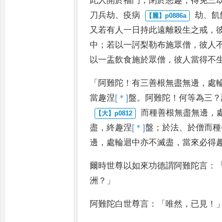
此人開於福門
，
閉
於惡趣
，
得免三
刀兵劫
、
疫病
劫
、
飢
又若有人一日持此遠離
殺生之戒
，
中
；
若以一訶梨
勒布施眾僧
，
彼人
以一盂
飲食施於眾僧
，
彼人當得不
「
阿
難陀
！
有三善根無盡無邊
，
處
當趣涅
[＊]
盤
。
阿難陀
！
何等為三
？
而種善根無盡無邊
，
盡
，
終
趣涅
[＊]
盤
；
於法
、
於僧而種
邊
，
處
輪迴中亦不滅盡
，
當來必得
爾時世尊以如來功德謂阿難陀言
：
洲
？」
阿難陀白世尊言
：「
唯然
，
已見
！