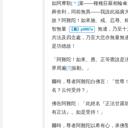
如阿摩勒
[＊]
菓
——
種種
莊嚴相輪傘
葬舍利
，
同前無
異
——
我說此福廣
故
？
阿難
陀
！
如來施
、
戒
、
忍辱
、
智無量
無邊
，
乃至十
共法及四念處
，
乃
至大悲亦無量無
是功德
故
！
「
阿難陀
！
如來
、
應
、
正等覺說是
界周遍
[7]
振
動
。」
爾時
，
尊者阿難陀白佛言
：「
世
尊
名
？
云何受持
？」
佛告阿難
陀
：「
此經名
『
正法甘露
有正法
』。
如
是受持
！」
爾時
，
尊者阿難陀以希有心
，
承佛