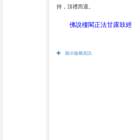
持
，
頂禮而退
。
佛說樓閣正法甘露鼓經
顯示版權資訊