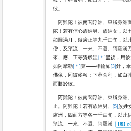
彼
。
「
阿難陀
！
彼南閻浮洲
、
東勝身洲
陀
！
若有信心族姓男
、
族姓女
，
以
如圓滿月
，
縱廣正等九千由旬
，
以
僧
，
及預流
、
一來
、
不還
、
阿羅
漢
來
、
應
、
正等覺般涅
[＊]
盤
後
，
用彼
如阿摩勒
[＊]
菓
——
相輪如
[3]
針
，
佛像
，
同彼麥粒
；
下葬
舍利
，
如白
而勝於彼
。
「
阿難陀
！
彼南閻浮洲
、
東勝身洲
止
。
阿難陀
！
若有族姓男
、
[5]
族姓
盧洲
，
四面方等各十千由旬
，
以
此
預流
、
一來
、
不還
、
阿羅漢