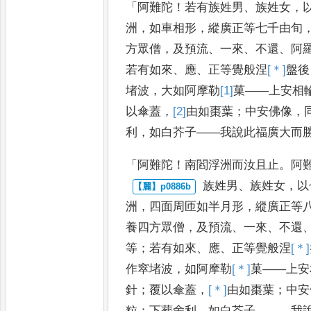
「
阿
難陀
！
若有族姓男
、
族姓女
，
洲
，
如車相形
，
縱廣正等七千由旬
方眾僧
，
及預流
、
一來
、
不還
、
阿
若有如來
、
應
、
正等覺般涅
[＊]
盤
後
堵波
，
大如阿摩勒
[1]
菓
——
上安相
以傘蓋
，
[2]
由
如棗葉
；
中安佛
像
，
利
，
如白芥子
——
我說此福
廣大而
「
阿難陀
！
南閻浮洲而汝且止
。
阿
族姓男
、
族姓女
，
以
洲
，
四面周
匝如半月形
，
縱廣正等
養
四方眾僧
，
及預流
、
一來
、
不還
等
；
若有如來
、
應
、
正等覺般涅
[＊]
作窣堵波
，
如阿摩勒
[＊]
菓
——
上安
針
；
覆以傘蓋
，
[＊]
由
如棗葉
；
中安
粒
；
下葬舍利
，
如白芥子
。——
我