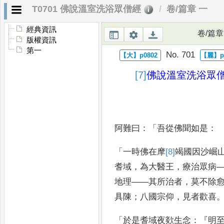
T0701 佛說溫室洗浴眾僧經
卷/篇章 一
經典資訊
卷/篇章
版權資訊
第一
No. 701
[7]
佛說
溫室洗浴眾
阿難曰
：「
吾從佛聞如是
：
「
一時佛在摩
[8]
竭
國
因沙崛
耆域
，
為大醫王
，
療治眾病
地理
——
其所治者
，
莫
不除
具陳
；
八國宗仰
，
見者歡喜
「
於是耆域夜欻生念
：『
明