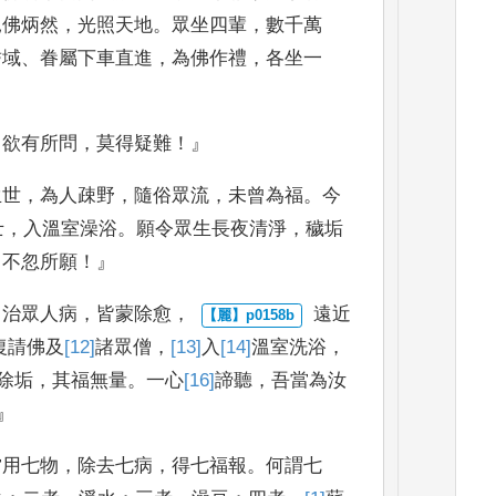
見
佛炳然
，
光照天地
。
眾坐四輩
，
數千萬
耆域
、
眷屬下車直進
，
為
佛作禮
，
各坐一
！
欲有所問
，
莫得疑難
！』
生世
，
為人疎野
，
隨
俗眾流
，
未曾為福
。
今
士
，
入溫室澡浴
。
願令眾生長夜清淨
，
穢
垢
，
不忽所願
！』
！
治眾人病
，
皆蒙除愈
，
遠近
復
請佛及
[12]
諸眾
僧
，
[13]
入
[14]
溫
室
洗浴
，
除垢
，
其福無量
。
一心
[16]
諦聽
，
吾當為汝
』
當用七物
，
除去七病
，
得七福報
。
何謂七