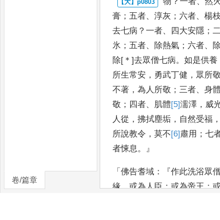
物
？
一者
、
然
膏
；
五者
、
淳灰
；
六者
、
楊
去
七病
？
一者
、
四大安
隱
；
氷
；
五者
、
除熱氣
；
六者
、
除
[＊]
去眾僧七病
。
如是供養
所生常
安
，
勇武丁健
，
眾所
不著
，
為人所敬
；
三者
、
身
敬
；
四者
、
肌體
[5]
濡
澤
，
威
人從
，
拂拭塵垢
，
自然受福
所說教令
，
莫不
[6]
肅
用
；
七
者悚息
。』
「
佛告耆域
：『
作此洗浴眾
卷/篇章
緣
，
或為人臣
；
或為帝王
；
王
；
或
[8]
生
梵天
，
受
福難量
作佛
。
斯之因
[10]
緣
，
供養眾