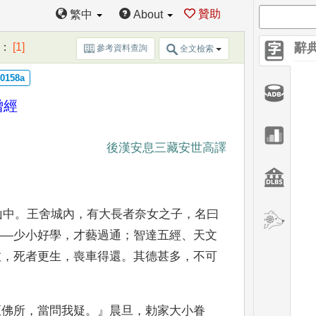
贊助
繁中
About
：
[1]
辭
參考資料查詢
全文檢索
僧經
後漢安息三藏安世高譯
山中
。
王舍城內
，
有大長者奈女之子
，
名曰
——
少小好學
，
才藝過通
；
智達五經
、
天文
愈
，
死者更生
，
喪車得還
。
其德甚多
，
不
可
。
至佛所
，
當問我疑
。』
晨旦
，
勅家大小眷