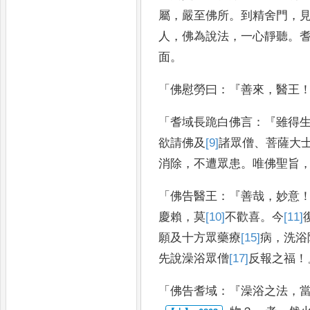
屬
，
嚴至佛所
。
到精舍門
，
人
，
佛
為說法
，
一心靜聽
。
面
。
「
佛慰勞曰
：『
善來
，
醫王
「
耆域長跪白佛言
：『
雖得
欲請佛及
[9]
諸眾
僧
、
菩
薩大
消除
，
不遭眾患
。
唯佛聖旨
「
佛告醫王
：『
善哉
，
妙意
慶賴
，
莫
[10]
不
歡喜
。
今
[11]
願及十方眾藥療
[15]
病
，
洗
浴
先
說澡浴眾僧
[17]
反
報之福
！
「
佛告耆域
：『
澡浴之
法
，