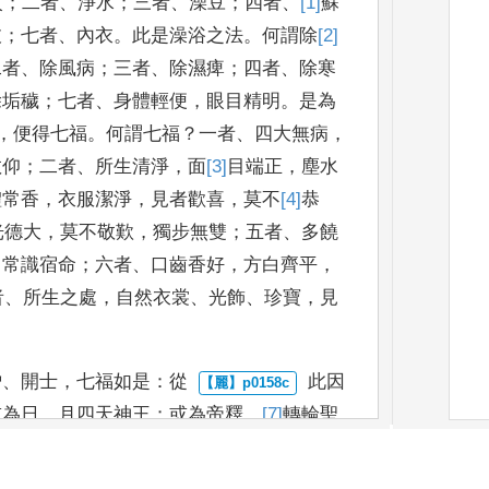
火
；
二者
、
淨水
；
三者
、
澡豆
；
四者
、
[1]
蘇
枝
；
七者
、
內衣
。
此
是澡浴之法
。
何謂除
[2]
二者
、
除風病
；
三者
、
除濕痺
；
四者
、
除寒
除垢穢
；
七者
、
身體輕便
，
眼
目精明
。
是為
，
便
得七福
。
何謂七福
？
一者
、
四大無病
，
敬仰
；
二者
、
所生清淨
，
面
[3]
目
端正
，
塵水
體常
香
，
衣服潔淨
，
見者歡喜
，
莫不
[4]
恭
光德大
，
莫不敬歎
，
獨步無雙
；
五者
、
多饒
，
常識
宿命
；
六者
、
口齒香好
，
方白齊平
，
者
、
所生之處
，
自然衣裳
、
光飾
、
珍寶
，
見
僧
、
開士
，
七福如是
：
從
此因
或為日
、
月四
天神王
；
或為帝釋
、
[7]
轉
輪聖
；
或為菩薩
，
發意
[9]
持
地
，
功成志就
，
遂
致
僧
，
無量福田
，
旱
澇不傷
。』