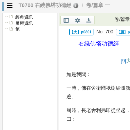
T0700 右繞佛塔功德經
卷/篇章 一
經典資訊
卷/篇章
版權資訊
第一
No. 700
右繞佛塔功德經
[9]
如是我聞
：
一時
，
佛在舍衛國祇樹給孤
遶
。
爾時
，
長老舍利弗即從坐起
曰
：