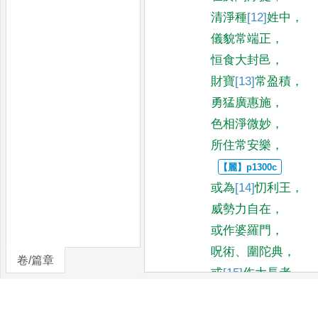
清淨種
[12]
姓
中
，
儀貌常端正
，
恒食大封邑
，
財寶
[13]
常
盈積
，
勇猛廣惠施
，
色相淨微妙
，
所住常安樂
，
或為
[14]
忉利
王
，
威勢力自在
，
或作婆羅門
，
呪術
、
圍陀典
，
卷/篇章
或
[15]
作
大長者
，
倉廩常豐足
，
或
[＊]
作
正法王
，