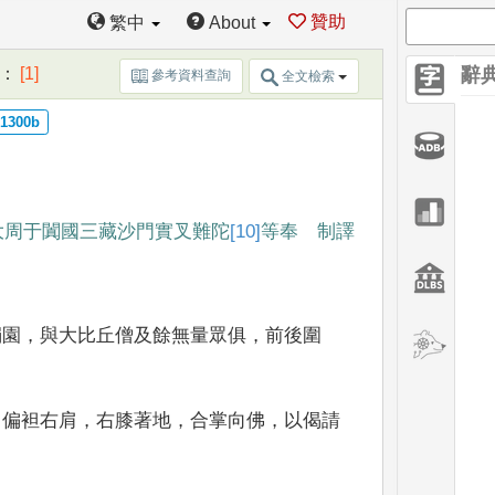
贊助
繁中
About
：
[1]
辭
參考資料查詢
全文檢索
大周于闐國三藏沙門
實叉難陀
[10]
等奉 制
譯
獨園
，
與大比丘僧及餘無量眾俱
，
前後圍
，
偏袒右肩
，
右膝著地
，
合掌向佛
，
以偈請