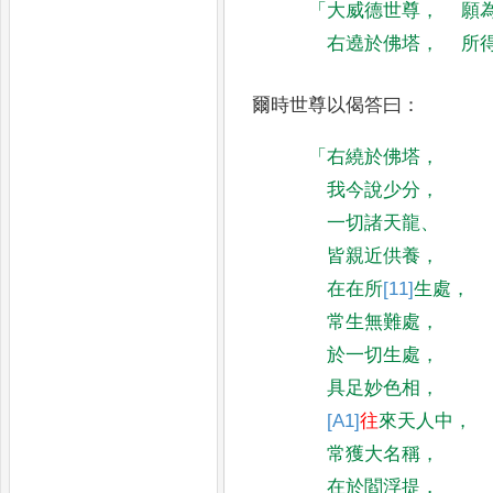
「
大威德世尊
，
願
右遶於佛塔
，
所
爾時世尊以偈答曰
：
「
右繞於佛塔
，
我今說少分
，
一切諸天龍
、
皆親近供養
，
在在所
[11]
生處
，
常生無難處
，
於一切生處
，
具足妙色相
，
[A1]
往
來天人中
，
常獲大名稱
，
在於閻浮提
，