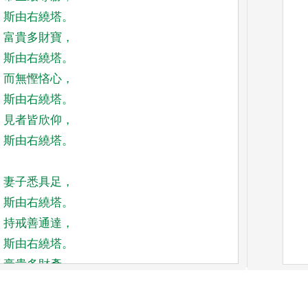
斯由右繞塔
。
富貴多財寶
，
斯由右繞塔
。
而無慳悋心
，
斯由右繞塔
。
見者皆欣仰
，
斯由右繞塔
。
妻子悉具足
，
斯由右繞塔
。
持戒善通達
，
斯由右繞塔
。
豪貴多財產
，
斯由右繞塔
。
自在王閻浮
，