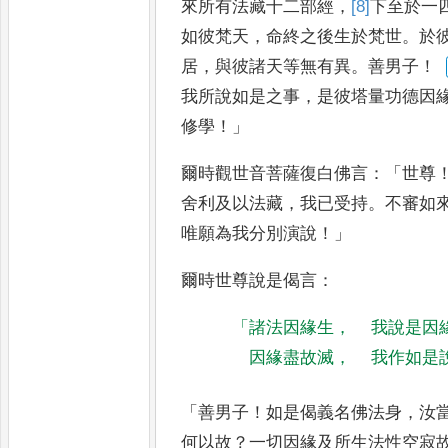
來所有法藏十二部經
，
[8]
下
至於一
如彼梵天
，
命終之後生於梵世
。
於
居
，
與彼諸天等無有異
。
善男子
！
我所說如是之事
，
是彼塔量功德因
修學
！」
爾時觀世音菩薩復白佛言
：「
世尊
舍利及以法藏
，
我已受持
。
不審如
唯
願為我分別演說
！」
爾時世尊說是
偈言
：
「
諸法因緣生
，
我說是因
因緣盡故滅
，
我作如是
「
善男子
！
如是偈義名佛法身
，
汝
何以故
？
一切因緣及所生法性空寂