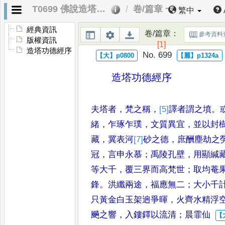
T0699 佛說造塔功德經
卷/篇章 一
繁中
經典資訊
卷/篇章
：
參考資料
版權資訊
[1]
造塔功德經序
No. 699
造塔功德經序
夫塔者
，
梵之稱
，
[5]
譯者謂之墳
。
緒
，
乍琢乍璞
，
文質異宜
，
並以封
藏
，
冀表河
[7]
砂
之德
，
庶酬塵劫
之
冠
，
言申永慕
；
禹陵孔壁
，
用顯緘
等大千
，
覆三界而
高梵世
；
取均菴
鋒
。
洪纖
兩途
，
福應無二
；
大小千
只黃金白玉架逈爭暉
，
火齊水精浮
飈之響
，
入鏤鐸以流清
；
晨霏仙