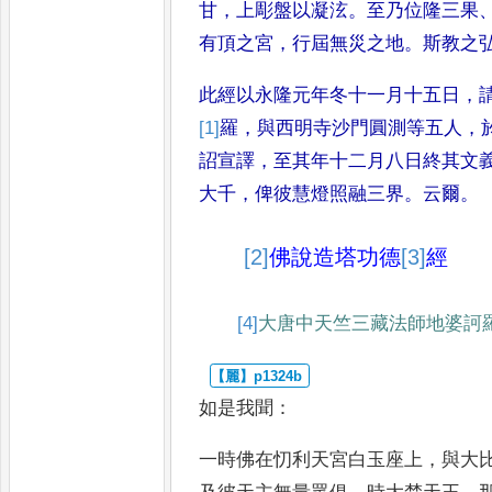
甘
，
上彫盤以凝泫
。
至乃位隆三果
有頂之宮
，
行屆無災之地
。
斯教
之
此經以永隆元年冬十一月十五
日
，
[1]
羅
，
與西明寺沙門
圓測等五人
，
詔宣譯
，
至其年十二月八日終其文
大千
，
俾彼慧燈照融三界
。
云爾
。
[2]
佛說
造塔功德
[3]
經
[4]
大唐
中天竺三藏法師
地婆訶
如是我聞
：
一時佛在忉利天宮白玉座上
，
與
大