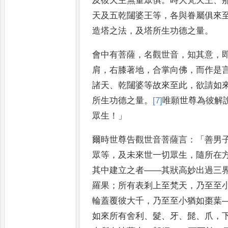
及彼天主無量眾俱
。
時大
梵天王
、
天及五乾闥婆王
等
，
各與眷屬俱來
造塔之
法
，
及塔所生功德之量
。
會中有菩薩
，
名觀世
音
，
知其意
，
肩
，
右膝著地
，
合
掌向佛
，
而作是
諸天
、
乾闥婆等
故來至此
，
欲請如
所生功
德之量
。
[7]
唯
願世尊為彼解
眾生
！」
爾時世尊告觀世音菩薩言
：「
善男
眾等
，
及未來世一切眾生
，
隨所
在
其中建立之者
——
其狀高
妙出過三
羅果
；
所有表剎
上至梵天
，
乃至至
輪蓋覆
彼大千
，
乃至至小猶如棗葉
如來所有舍利
、
髮
、
牙
、
髭
、
爪
，