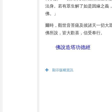
法身
。
若有眾生解了如是因
緣之義
佛
。」
爾時
，
觀世音菩薩及彼諸天一切大
佛所說
，
皆大歡喜
，
信受奉行
。
佛說造塔功德經
顯示版權資訊