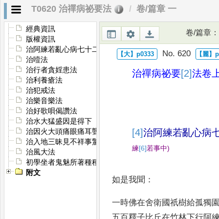
T0620 治禪病祕要法
卷/篇章 一
經典資訊
卷/篇章
：
版權資訊
治阿練若亂心病七十二種法
No. 620
治噎法
治行者貪婬患法
治禪病祕要
[2]
法
卷
治利養瘡法
治犯戒法
治樂音樂法
治好歌唄偈讚法
治水大猛盛因是得下
[4]
治阿練若亂心病
治因火大頭痛眼痛耳聾法
治入地三昧見不祥事驚怖失心法
練
[6]
若
事中
)
治風大法
初學坐者鬼魅所著種種不安不能得定治之法
附文
如是我聞
：
一時佛在舍衛國祇樹給孤獨
五百
釋子比丘在竹林下行阿