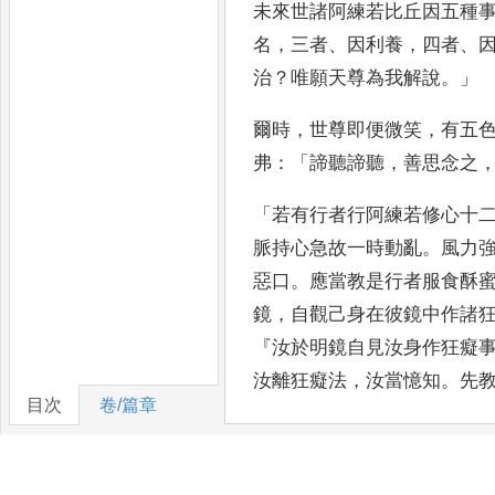
未來世諸阿練若比丘因五種
名
，
三者
、
因利養
，
四者
、
治
？
唯願天尊為我解說
。」
爾時
，
世尊即便微
笑
，
有五
弗
：「
諦聽諦聽
，
善思念之
「
若有行者行阿練若修心十
脈持
心急故一時動亂
。
風力
惡口
。
應當教是行者服
食酥
鏡
，
自觀己身在彼鏡中作諸
『
汝於明鏡自見汝
身作狂癡
汝離狂癡法
，
汝當憶知
。
先
目次
卷/篇章
「
除
聲法者
，
舉舌向腭
，
想
滴滴之中流出
[10]
醍醐
，
潤於