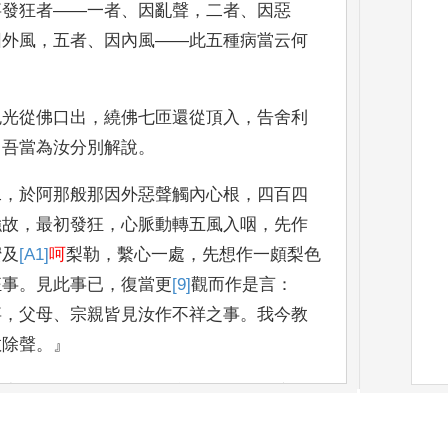
事發
狂者
——
一者
、
因亂聲
，
二者
、
因惡
因外風
，
五者
、
因內風
——
此五種病當云何
色光從佛口出
，
繞佛七匝還從頂
入
，
告舍利
，
吾當為汝
分別解說
。
二
，
於
阿那般那因外惡聲觸內心根
，
四百四
強故
，
最初發狂
，
心脈
動轉五風入咽
，
先作
蜜及
[A1]
呵
梨勒
，
繫心一處
，
先想作一頗梨
色
狂事
。
見此事
已
，
復當更
[9]
觀
而作是言
：
事
，
父母
、
宗親皆見汝作不祥之事
。
我今教
教除聲
。』
二摩尼珠在兩耳根中
，
如意珠端猶如乳滴
，
耳根使不受聲
。
設有大聲
，
如膏油潤終
不動