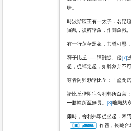
昧
。
時波斯匿王有
一太子
，
名毘
羅戲
，
復醉諸象
，
作鬪象戲
有
一行蓮華黑象
，
其聲可惡
釋子比丘
——
禪難提
、
優
[7]
想
，
從禪定
起
，
如醉象奔不
尊者阿難勅諸比丘
：
「
堅閉
諸
比丘僧即往舍利弗所白言
一勝幢所至無畏
。
[8]
唯
願慈
爾時
，
舍利弗即
從坐起
，
牽
作禮
，
長跪合