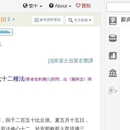
贊助
繁中
About
[1]
2
>
辭
參考資料查詢
全文檢索
上
[3]
宋居士
沮渠京聲譯
七十二種法
(
尊者舍利弗
[5]
所
問
，
出
《
雜阿含
》
阿
園
，
與千二百五十比丘俱
。
夏五月十五日
，
練若法修心十二
，
於安那般那入毘琉璃三