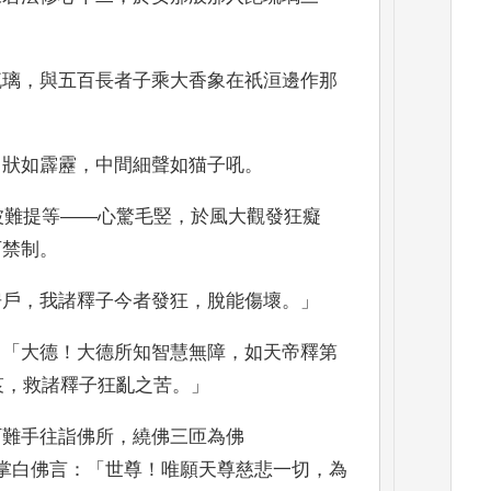
琉璃
，
與五百長者子乘大香象
在祇洹邊作那
。
，
狀如霹靂
，
中間細
聲如猫子吼
。
波
難提
等
——
心驚毛竪
，
於風大觀發狂癡
可禁制
。
房戶
，
我諸釋子今者發狂
，
脫能傷壞
。」
：「
大德
！
大德所知
智慧無障
，
如天帝釋第
哀
，
救諸釋子狂亂之苦
。」
阿難手往詣佛所
，
繞佛三匝為佛
掌白佛言
：「
世尊
！
唯願天尊慈悲
一切
，
為