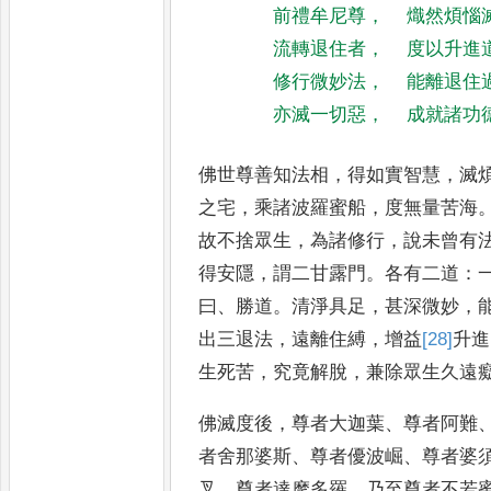
前禮牟尼尊
，
熾然煩惱
流轉退住者
，
度以升進
修行微妙法
，
能離退住
亦滅一切惡
，
成就諸功
佛世尊善知法相
，
得如實智慧
，
滅
之宅
，
乘諸波羅蜜船
，
度無量苦海
故不捨眾生
，
為諸修行
，
說未曾
有
得安隱
，
謂二甘露門
。
各有
二道
：
曰
、
勝道
。
清淨具足
，
甚深微
妙
，
出三退法
，
遠離住縛
，
增益
[28]
升
進
生死苦
，
究竟解脫
，
兼
除眾生久遠
佛滅度後
，
尊者大迦葉
、
尊
者阿難
者舍那婆斯
、
尊者優
波崛
、
尊者婆
叉
、
尊者達摩
多羅
，
乃至尊者不若