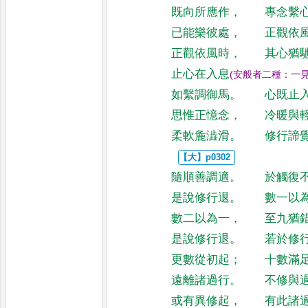
既向所應作
，
專念繫
已能樂彼處
，
正觀依
正觀依風時
，
其心猶
止心在入息
(
安般者二種
：
一
如繫調御馬
。
心既止
思惟正憶念
，
冷暖與
柔軟麁澁滑
。
修行諦
隨順善調適
。
於觸復
是說修行退
。
數一以
數二以為一
，
至九猶
是說修行退
。
若於修
更數從初起
；
十數滿
遠離諸過行
。
不修與
或有異修起
，
有此諸