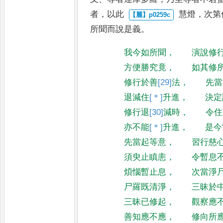
者
，
以此
慧燈
，
次第
所聞而說是義
。
我今如所聞
，
演說修
方便勝究竟
，
如其修
修行於善
[29]
法
，
先當
退減住
[＊]
升
進
，
決定
修行退
[30]
減
時
，
令住
亦不能
[＊]
升
進
，
是今
先當起等意
，
習行慈
須臾止瞋恚
，
令暫息
煩惱暫止息
，
次當淨
尸羅既清淨
，
三昧於
三昧已修起
，
觀察應
善知應不應
，
修向所