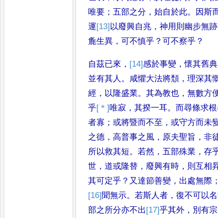
唯
要
；
五部之分
，
始自於
此
。
因斯
運
[13]
以
廢興自兆
，
神用
則幽步無跡
麁生異
，
可不慎乎
？
可不察乎
？
自茲已來
，
[14]
感
於事變
，
懷其舊典
並有其人
。
咸懼大法將頹
，
理深
其
經
，
以隆盛業
。
其為教也
，
無
數方
乎
[＊]
唯
寂
，
其揆一耳
。
而
尋條求根
者寡
；
或將暨而不
至
，
或守方而未
之德
，
高普
事之風
，
原夫聖旨
，
非
所以救其
短
。
若然
，
五部殊業
，
存
世
，
道或
隆替
，
廢興有時
，
則互相
其可
定乎
？
又達節善變
，
出處無際
[16]
聞
無示
。
若斯人者
，
復不可以名
部
之所分亦不出
[17]
乎
其外
，
別有宗