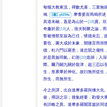
每慨大
教東流
，
禪數尤寡
，
三業無
鳩
摩耆婆宣馬鳴所述
其道未融
，
蓋是為山於一
[18]
蕢
。
欣
奇趣於
若
[19]
人
，
捨夫制勝之論
，
而
誓被
僧那至寂為己任
，
懷德未忘
，
要也
，
圖大成於未象
，
開微言而崇
德
，
杜六門以寢患
；
達忿競之傷性
於是異族同氣
，
幻形
[20]
造跡
；
入深
際
。
爾乃闢九關於龍津
，
超三忍
以
生
，
形累畢於神化
。
故曰
無所從生
所生
，
而無所生
。
今
之所譯
，
出自達摩多羅與佛大先
俊
，
禪訓之宗
；
搜集經要
，
勸發大
有詳略之異
。
達摩多羅闔眾篇於同