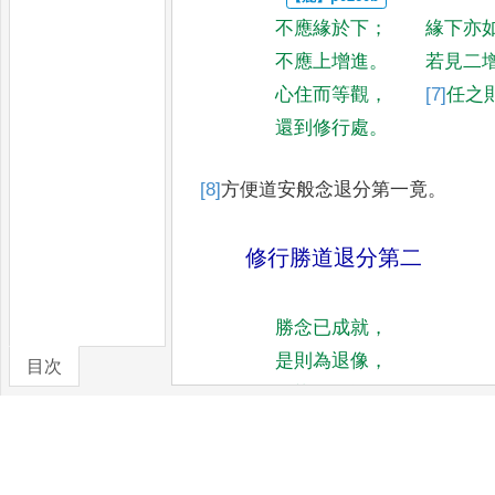
不應緣於下
；
緣下亦
不應上增進
。
若見二
心住而等觀
，
[7]
任
之
還到修行處
。
[8]
方便道安般念退分第一竟
。
修行勝道退分第二
勝念已成就
，
是則為退像
，
目次
不染污無記
，
卷/篇章
垢濁熱炎生
，
[10]
振
掉或
[11]
關鑰
[12]
(
以