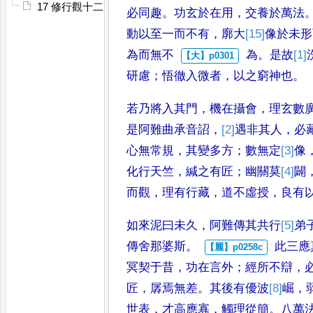
17 修行觀十二因緣
必同趣
。
功玄於在用
，
交
養於萬法
動以至一而不有
，
廓大
[15]
像
於未形
為而無不
為
。
是故
[1]
研慮
；
悟徹入微者
，
以之窮神也
。
若乃將入其門
，
機在攝會
，
理玄
數
是阿難曲承音詔
，
[2]
遇
非其
人
，
必
心無常規
，
其變多方
；
數
無定
[3]
像
化行天竺
，
緘之有
匠
；
幽關莫
[4]
闢
而觀
，
理有行
藏
，
道不虛授
，
良有
如來泥曰未久
，
阿難
傳其共行
[5]
弟
傳舍那婆斯
。
此三應
冥契于昔
，
功在言外
；
經
所不辯
，
匠
，
孱焉無差
。
其後有優波
[8]
崛
，
世表
，
才高應寡
，
觸理從
簡
。
八萬