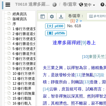
T0618 達摩多羅禪經
卷/篇章 一
繁中
經典資訊
卷/篇章
：
參考資料
版權資訊
[1]
2
>
序
No. 618
1 修行方便道安那般那念退分
2 修行勝道退分
3 修行方便道安般念住分
達摩多羅禪經
[9]
卷上
4 修行勝道住分
5 修行方便道升進分
6 修行勝道升進分
[10]
東晉天竺
7 修行方便道安般念決定分
8 修行方便勝道決定分
夫三業之興
，
以禪智為宗
，
雖精麁
9 修行方便道不淨觀退分
10 修行方便不淨觀住分
方
，
是故發軫分逵
[11]
塗
無亂
[12]
𨅊
11 修行方便道不淨觀升進分
積
；
靜復所由
，
則幽詣
[13]
造
微
，
淵
12 修行方便道不淨決定分
13 修行觀界
[14]
云
昧
，
庶旨統可尋
。
試略而言
：
14 修行四無量三昧
寂
，
智非禪無以深其照
。
然則
禪智
15 修行觀陰
謂
，
其相濟也
。
照不離寂
，
寂
不離
16 修行觀入