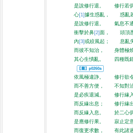
是說修行退
。
修行若
心
[1]
據
生惑亂
，
惑亂
是說修行退
。
氣息不
衝擊於鼻
[2]
面
，
頭頂
內
[3]
或
絞風起
；
息亂
而彼不知治
，
身體極
其心生憒亂
。
四種既
依風極違諍
。
修行欲
而不善方便
，
不知對
是必疾退減
。
修行緣
而反緣出息
；
修行緣
而反緣入息
。
於二心
是應修行果
。
寂止定
而復更求數
，
有此諸