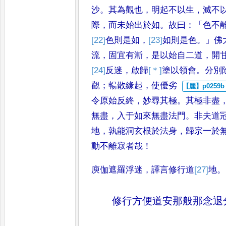
沙
。
其為觀也
，
明起不以生
，
滅
不
際
，
而未始出於如
。
故曰
：「
色
不
[22]
色
則是如
，
[23]
如
則是色
。」
佛
流
，
固宜有漸
，
是以始自二
道
，
開
[24]
反
迷
，
啟歸
[＊]
塗
以領
會
。
分別
觀
；
暢散緣起
，
使優劣
令原始反終
，
妙尋其極
。
其極非
盡
無盡
，
入于如來無盡法門
。
非夫道
地
，
孰能洞玄根於法
身
，
歸宗一於
動不離寂者哉
！
庾伽遮羅浮迷
，
譯言修行道
[27]
地
。
修行方便道安那般那念退