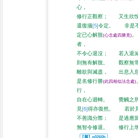
心
，
修行正觀察
；
又生欣
還復攝
[5]
令
定
。
非是
定已心解脫
。
(
心念處四勝竟
)
者
，
不令心退沒
；
若入退
則無有解脫
。
觀察無
離欲與滅盡
，
出息入
是名修行勝
(
此四相似法念處
)
行
，
自在心迴轉
。
覺觸之
見
[6]
得亦
復然
。
若於
不善識分際
；
是過應
無智令修退
。
修行上