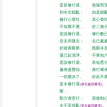
是皆修行退
。
急喘而
則令念錯亂
；
由是錯
修行心發狂
。
其心發
不知應不應
，
於二無
是說修行退
。
修行數
息去亦隨去
；
去已處
於彼善觀察
。
既觀令
還已起清淨
。
不善知
是說修行退
。
長短悉
遍身盡覺知
，
身行漸
一切應決了
。
於此不
是令修行退
。
(
身念處四勝竟
)
樂
，
勤方便意行
；
當復制
令不至掉亂
。
(
受念處四勝竟
)