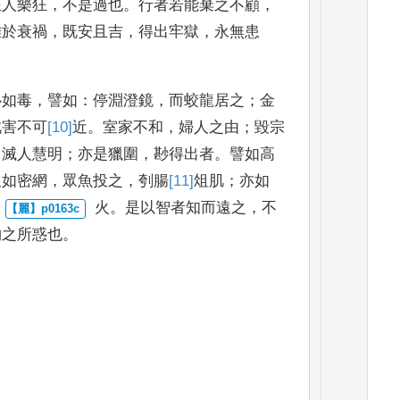
狂人樂狂
，
不是過也
。
行者若能棄之不顧
，
離於衰禍
，
既安且
吉
，
得出牢獄
，
永無患
心如毒
，
譬如
：
停淵澄鏡
，
而蛟龍居之
；
金
此害不可
[10]
近
。
室家不和
，
婦人之由
；
毀宗
，
滅人慧明
；
亦是獵圍
，
尠得出者
。
譬如
高
又如密網
，
眾魚投
之
，
刳腸
[11]
俎
肌
；
亦如
火
。
是以智者知而遠之
，
不
物之所惑也
。