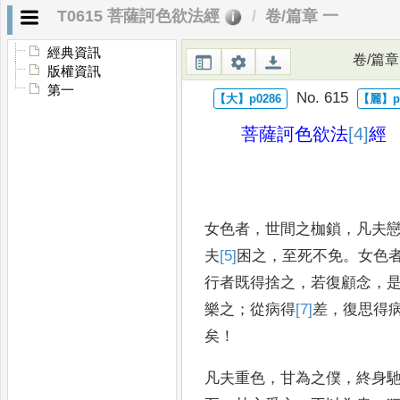
T0615 菩薩訶色欲法經
卷/篇章 一
經典資訊
卷/篇章
版權資訊
第一
No. 615
菩薩訶色欲法
[4]
經
女色者
，
世間之枷鎖
，
凡夫
夫
[5]
困
之
，
至死不免
。
女
色
行
者既得捨之
，
若復顧念
，
樂之
；
從病得
[7]
差
，
復思
得
矣
！
凡夫重色
，
甘為之僕
，
終身