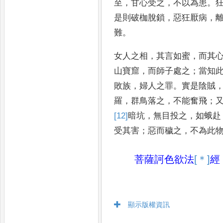
至
，
甘心受之
，
不以為
患
。
是則破枷脫鎖
，
惡狂厭病
，
難
。
女人之相
，
其言如
蜜
，
而其
山寶窟
，
而師子處之
；
當知
敗族
，
婦人之罪
。
實
是陰賊
羅
，
群鳥落之
，
不能奮飛
；
[12]
暗
坑
，
無目投之
，
如蛾赴
受其害
；
惡而穢之
，
不為此
菩薩訶色欲法
[＊]
經
顯示版權資訊