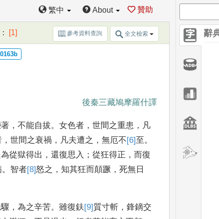
贊助
繁中
About
：
[1]
辭
參考資料查詢
全文檢索
後秦三藏鳩摩羅什譯
戀著
，
不能自拔
。
女
色者
，
世間之重患
，
凡
者
，
世間之衰禍
，
凡夫遭之
，
無厄不
[6]
至
。
是為從獄得出
，
還復
思入
；
從狂得正
，
而復
病
。
智者
[8]
怒
之
，
知其狂而顛蹶
，
死無日
馳驟
，
為之辛苦
。
雖
復鈇
[9]
質
寸斬
，
鋒鏑交