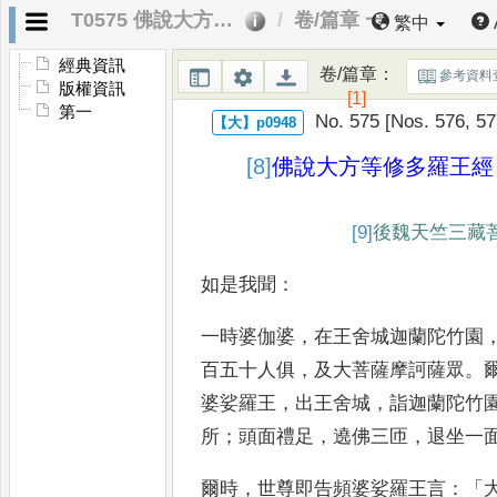
T0575 佛說大方等修多羅王經
卷/篇章 一
繁中
經典資訊
卷/篇章
：
參考資料
版權資訊
[1]
第一
No. 575 [Nos. 576, 57
[8]
佛說
大方等修多羅王經
[9]
後魏
天竺三藏
如是我聞
：
一時婆伽婆
，
在王舍城迦蘭陀竹
園
百五十人俱
，
及大菩薩
摩訶薩眾
。
婆娑羅王
，
出王
舍城
，
詣迦蘭陀竹
所
；
頭面
禮足
，
遶佛三匝
，
退坐一
爾時
，
世尊即告頻婆娑羅王言
：「