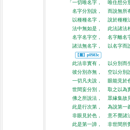
「
一切唯名字
，
唯住想分
名字分別說
，
而說無所
以種種名字
，
說於種種
法中無如是
，
此法諸法
名字名字空
，
名字離名
諸法無名字
，
以名字而
此法非實有
，
以分別而
彼分別亦無
，
空以分別
一切凡夫說
，
眼能見於
世間妄分別
，
取之以為
佛之所說法
，
眾緣集故
此是行次第
，
為說第一
非眼見於色
，
意不覺諸
此是第一諦
，
非世間所