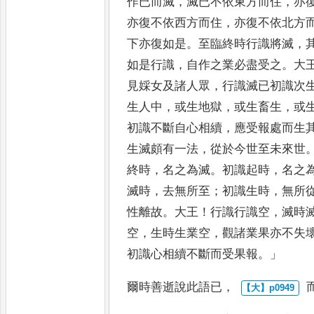
作已而滅
，
滅已不依東方而住
，
亦
亦復不依西方而住
，
亦復不依北
方
下亦復如是
。
至臨終時行識
將滅
，
如是行識
，
自作之業
必盡受之
。
大
見婇女及諸人
眾
，
行識滅已初識次
生人
中
，
或生地獄
，
或生畜生
，
或
初識不斷自心相續
，
應受報處而生
生滅頗有一法
，
從於今世至未來世
終時
，
名之為滅
。
初識起時
，
名之
滅時
，
去無所至
；
初識
生時
，
無所
性離故
。
大王
！
行
識行識空
，
滅時
空
，
生時生
業空
，
觀諸業果亦不失
初識
心相續不斷而受果報
。」
爾時善逝說此語已
，