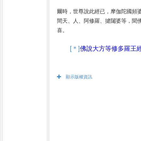
爾時
，
世尊說此經已
，
摩伽陀國頻
間天
、
人
、
阿修羅
、
揵闥婆等
，
聞
喜
。
[＊]
佛說
大方等修多羅王
顯示版權資訊