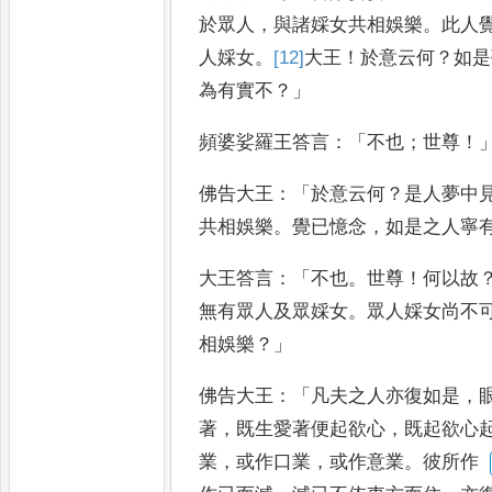
於眾人
，
與諸婇女共相娛樂
。
此人
人婇女
。
[12]
大
王
！
於意云何
？
如是
為有實不
？」
頻婆娑羅王答言
：
「
不也
；
世尊
！
佛告大王
：「
於意云何
？
是人夢中
共相娛樂
。
覺已憶念
，
如
是之人寧
大王答言
：「
不也
。
世尊
！
何
以故
無有眾人及眾婇女
。
眾人婇女尚不
相娛樂
？」
佛
告大王
：「
凡夫之人亦復如是
，
著
，
既生愛著便起欲心
，
既起欲心
業
，
或作口業
，
或作意業
。
彼所作