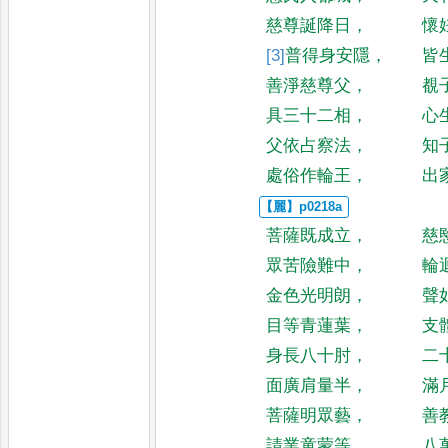
慈尊誕降日
，
懷
[3]
普
得身安隱
，
皆
善淨慈尊父
，
覩
具三十二相
，
心
父依占察法
，
知
處俗作輪王
，
出
菩薩既成立
，
慈
眾苦險難中
，
輪
金色光明朗
，
聲
目等青蓮葉
，
支
身長八十肘
，
二
面廣肩量半
，
滿
菩薩明眾藝
，
善
請業童蒙等
，
八