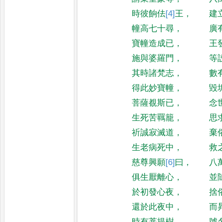
時彼餉佉
[4]
王
，
建
幢高七十尋
，
廣
寶幢造成已
，
王
施與婆羅門
，
等
其時諸梵志
，
數
得此妙寶幢
，
毀
菩薩覩斯已
，
念
生死苦羈籠
，
思
祈誠寂滅道
，
棄
生老病死中
，
救
慈尊興願
[6]
曰
，
八
俱生厭離心
，
並
於初發心夜
，
捨
還於此夜中
，
而
時有菩提樹
，
號