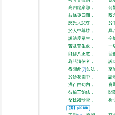
高四踰繕那
，
蓊
枝條覆四面
，
蔭
慈氏大悲尊
，
於
於人中尊勝
，
具
說法度眾生
，
令
苦及苦生處
，
一
能修八正道
，
登
為諸清信者
，
說
得聞此
[7]
如
法
，
至
於妙花園中
，
諸
滿百由旬內
，
眷
彼輪王餉佉
，
聞
罄捨諸珍寶
，
祈