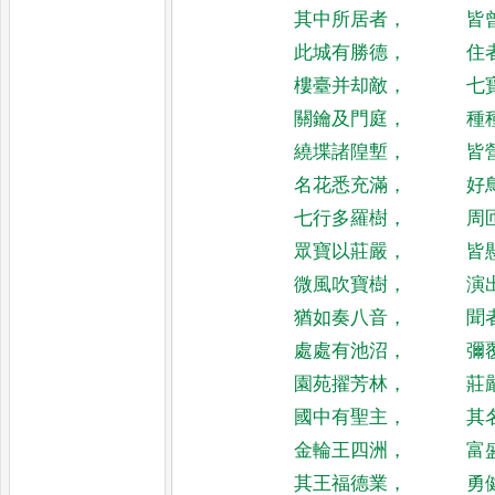
其中所居者
，
皆
此城有勝德
，
住
樓臺并却敵
，
七
關鑰及門庭
，
種
繞堞諸隍塹
，
皆
名花悉充滿
，
好
七行多羅樹
，
周
眾寶以莊嚴
，
皆
微風吹寶樹
，
演
猶如奏八音
，
聞
處處有池沼
，
彌
園苑擢芳林
，
莊
國中有聖主
，
其
金輪王四洲
，
富
其王福德業
，
勇