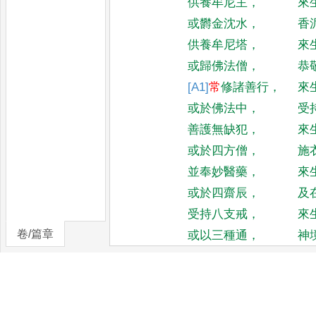
供養牟尼主
，
來
或欝金沈水
，
香
供養牟尼塔
，
來
或歸佛法僧
，
恭
[A1]
常
修諸善行
，
來
或於佛法中
，
受
善護無缺犯
，
來
或於四方僧
，
施
並奉妙醫藥
，
來
或於四齋辰
，
及
受持八支戒
，
來
卷/篇章
或以三種通
，
神
化
[10]
道
聲聞眾
，
咸
初會為說法
，
廣
九十六億人
，
令