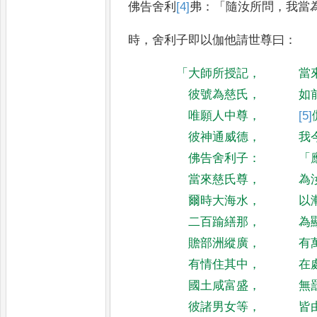
佛告舍利
[4]
弗
：「
隨汝所
問
，
我當
時
，
舍利子即以伽他請世尊
曰
：
「
大師所授記
，
當
彼號為慈氏
，
如
唯願人中尊
，
[5]
彼神通威德
，
我
佛告舍利子
：
「
當來慈氏尊
，
為
爾時大海水
，
以
二百踰繕那
，
為
贍部洲縱廣
，
有
有情住其中
，
在
國土咸富盛
，
無
彼諸男女等
，
皆