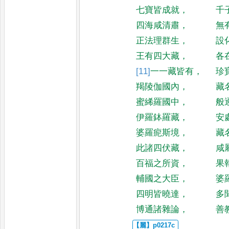
七寶皆成就
，
千
四海咸清肅
，
無
正法理群生
，
設
王有四大藏
，
各
[11]
一一藏
皆有
，
珍
羯陵伽國內
，
藏
蜜絺羅國中
，
般
伊羅鉢羅藏
，
安
婆羅痆斯境
，
藏
此諸四伏藏
，
咸
百福之所資
，
果
輔國之大臣
，
婆
四明皆曉達
，
多
博通諸雜論
，
善