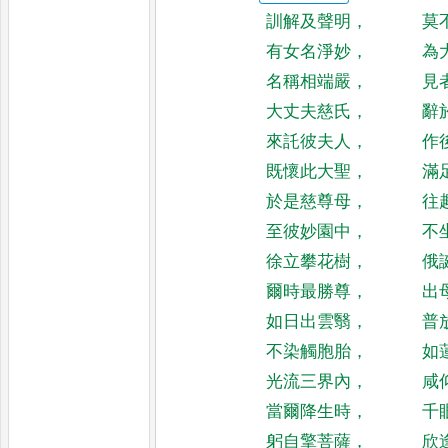
訓解及聲明
，
莫
有女名淨妙
，
為
名稱相端嚴
，
見
大丈夫慈氏
，
辭
來託彼夫人
，
作
既懷此大聖
，
滿
於是慈尊母
，
往
至彼妙園中
，
不
徐立攀花樹
，
俄
爾時最勝尊
，
出
如日出雲翳
，
普
不染觸胞胎
，
如
光流三界內
，
咸
當爾降生時
，
千
躬自擎菩薩
，
欣