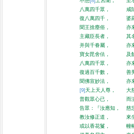
不戀
[8]
上
宮闈
，
至
八萬四千眾
，
咸
復八萬四千
，
婆
聞王捨塵俗
，
亦
主藏臣長者
，
其
并與千眷屬
，
亦
寶女毘舍佉
，
及
八萬四千眾
，
亦
復過百千數
，
善
聞佛宣妙法
，
亦
[9]
天
上天人尊
，
大
普觀眾心已
，
而
告眾
：『
汝應知
，
慈
教汝修正道
，
來
或以香花鬘
，
幢