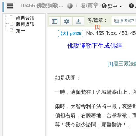
T0455 佛說彌勒下生成佛經
卷/篇章 一
繁中
經典資訊
卷/篇章
：
參考資料
版權資訊
[1]
第一
No. 455 [Nos. 453, 45
佛說彌勒下生成佛經
[1]
唐
三藏
如是我聞
：
一時
，
薄伽梵在王舍城鷲峯山上
，
爾時
，
大智舍利子法將中
最
，
哀愍
偏袒右肩
，
右膝
著地
，
合掌恭敬
，
尊
！
我今欲少
諮問
，
願垂聽許
！」