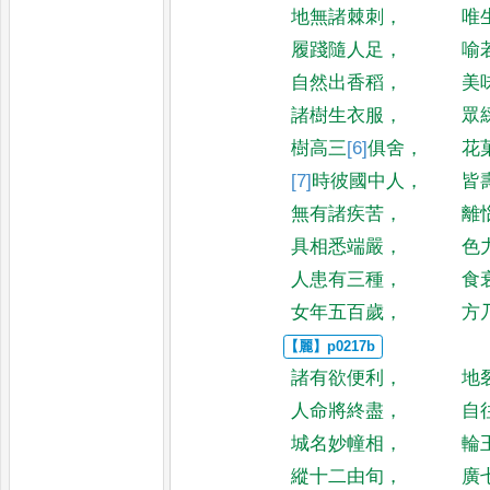
地無諸棘刺
，
唯
履踐隨人足
，
喻
自然出香稻
，
美
諸樹生衣服
，
眾
樹高三
[6]
俱
舍
，
花
[7]
時彼
國中人
，
皆
無有諸疾苦
，
離
具相悉端嚴
，
色
人患有三種
，
食
女年五百歲
，
方
諸有欲便利
，
地
人命將終盡
，
自
城名妙幢相
，
輪
縱十二由旬
，
廣