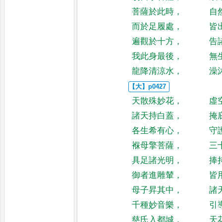
菩薩於此時
，
自
而於足履處
，
皆
遍觀於十方
，
告
我此身最後
，
無
龍降清涼水
，
澡
天散殊妙花
，
虛
諸天持白蓋
，
掩
各生希有心
，
守
褓母擎菩薩
，
三
具足諸光明
，
捧
御者進雕輦
，
皆
母子昇其中
，
諸
千種妙音樂
，
引
慈氏入都城
，
天