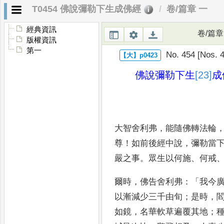
T0454 佛說彌勒下生成佛經
卷/篇章 一
經典資訊
卷/篇章
版權資訊
第一
No. 454 [Nos. 4
佛說彌勒下生
[23]
成
大智舍利弗
，
能隨佛轉法輪
尊
！
如前後經中說
，
彌勒當
嚴之事
。
眾生以何施
、
何戒
爾時
，
佛告舍利弗
：「
我今
以漸減少三千由旬
；
是
時
，
如鏡
，
名華軟草遍覆其地
；