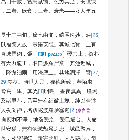
八萬四千歲
，
智慧威德
、
色力具足
，
安隱
快
利
，
二者
、
飲食
，
三
者
、
衰老
——
女人年五
，
長十二由旬
，
廣七
由旬
，
端嚴殊妙
，
莊
[26]
，
以福德人故
，
豐樂安隱
。
其城七寶
，
上
有
，
真珠羅網
，
彌
覆其上
；
街巷
。
有
大力龍王
，
名曰多羅尸棄
，
其池近城
，
半
，
降微細雨
，
用淹塵
土
。
其地潤澤
，
譬
[27]
[29]
塵坌
。
時世人民
，
福德所致
，
巷陌處
，
皆高十里
。
其光
[1]
明
曜
，
晝夜無異
，
燈
燭
，
及諸里巷
，
乃至
無有細微土塊
，
純以金沙
有大夜叉神
，
名跋陀波羅賒塞
迦
[2]
(
秦言善
若有便利不
淨
，
地裂受之
，
受已還合
。
人命
時世安樂
，
無有怨賊劫竊之
患
；
城邑聚落
，
刀兵
，
及諸饑饉
、
毒害之難
。
人常慈心
，
恭