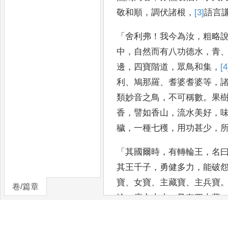
敬和
順
，
調伏諸根
，
[3]
語言
「
舍利弗
！
我今為汝
，
粗略
中
，
自然而有八功德水
，
青
邊
，
四寶階道
，
眾
鳥和集
，
[4
利
、
鳩那羅
、
耆婆耆婆等
，
類妙音之鳥
，
不可稱數
。
果
香
，
譬
如香山
，
流水美好
，
穢
，
一種七穫
，
用功甚少
，
「
其國爾時
，
有轉輪王
，
名
其王千子
，
勇健多力
，
能破
寶
、
女寶
、
主藏寶
、
主兵寶
卷/篇章
輪
，
廣六十丈
。
又有四大藏
藏在
乾陀羅國
、
般軸迦大藏