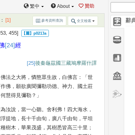
贊助
繁中
About
：
[1]
辭
參考資料查詢
全文檢索
53, 455]
佛
[24]
經
[25]
後秦龜茲國三藏鳩摩羅什譯
，
佛法之大將
，
憐愍眾生故
，
白佛言
：「
世
下作佛
，
願欲廣聞彌勒功德
、
神力
、
國
土莊
、
何慧得見
彌勒
？」
廣為汝說
，
當一心
聽
。
舍利弗
！
四大海水
，
閻浮提地
，
長十千由旬
，
廣八千由旬
，
平坦
種種樹木
，
華果茂
盛
，
其樹悉皆高三十里
；