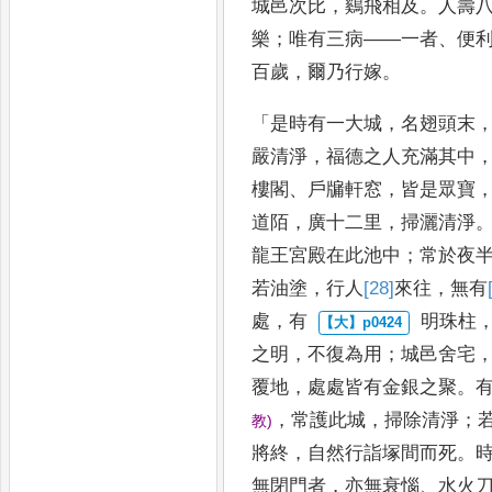
城邑次比
，
鷄飛相及
。
人壽
樂
；
唯有三病
——
一者
、
便
百歲
，
爾乃行嫁
。
「
是時有一大城
，
名翅頭末
嚴
清淨
，
福德之人充滿
其中
樓閣
、
戶牖軒窓
，
皆是眾寶
道陌
，
廣十二里
，
掃灑清淨
龍王宮
殿在此池中
；
常於夜
若
油塗
，
行人
[28]
來往
，
無有
處
，
有
明珠柱
之明
，
不復為用
；
城邑舍宅
覆地
，
處處皆有
金銀之聚
。
，
常護此城
，
掃除清淨
；
教
)
將終
，
自然行
詣塚間而死
。
無閉門者
，
亦無衰惱
、
水火