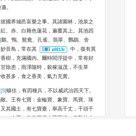
謙遜
。
說彼國界城邑富樂之事
。
其諸園林
，
池
泉之
、
紅
、
赤
、
白雜
色蓮花
，
遍覆其上
。
其池四
]
鵝
、
鴨
、
鴛鴦
、
孔雀
、
翡翠
、
鸚鵡
、
舍
諸妙音鳥
，
常在其
中
，
復有異
樹香
樹
，
充滿國內
。
爾時閻浮提中
，
常有好
味甘除患
，
雨澤隨時
，
穀
稼滋茂
，
不生草
所收甚多
，
食之香美
，
氣力充實
。
曰
[5]
蠰佉
，
有四種兵
，
不以威武治四天下
。
怨敵
。
王有七寶
：
金輪寶
、
象寶
、
馬寶
、
珠
。
又其國土
，
有七寶臺
，
舉
高千丈
，
千頭千
，
一
一大藏
，
各有四億小藏圍繞
：
伊勒鉢大
在彌
[6]
緹
羅國
、
賓伽
羅大藏在須羅吒國
、
蠰