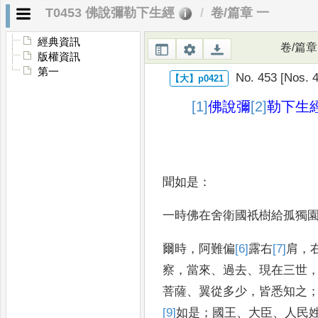
T0453 佛說彌勒下生經
卷/篇章 一
經典資訊
卷/篇章
版權資訊
第一
No. 453 [Nos. 4
[1]
佛說
彌
[2]
勒
下生
聞如是
：
一時佛在舍衛國祇樹給孤獨
爾時
，
阿難偏
[6]
露
右
[7]
肩
，
察
，
當來
、
過去
、
現在三世
菩薩
、
翼從多少
，
皆悉知之
[9]
如是
；
國王
、
大臣
、
人民