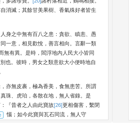
盛
，
多諸珍寶
。
[20]
諸村落相近
，
鷄鳴相接
。
亦自消滅
；
其餘甘美果樹
、
香氣殊好者皆生
，
人身之中無有百八之患
：
貪欲
、
瞋恚
、
愚
皆同一意
，
相見歡
悅
，
善言相向
。
言辭一類
而無有異
。
是時
，
閻浮地內人民大
小皆同
]
別
也
。
彼時
，
男
女之類意欲大小便時地自
。
米
，
亦
無皮裹
，
極為香美
，
食無患苦
。
所謂
、
真珠
、
虎珀
，
各散在地
，
無人省錄
。
是
言
：『
昔者之人由
此寶故
[26]
更
相傷害
，
繫閉
惱
；
如今此寶與瓦石同流
，
無人守
蠰佉
。
正法治化
，
七寶
成就
。
所謂七寶者
，