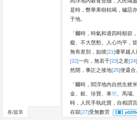
閻浮地內穀食豐賤
，
人民熾
是時
，
弊
華果樹枯竭
，
穢惡
于地
。
「
爾時
，
時氣和適四時
順節
癡
、
不大慇懃
。
人心均平
，
無有差別
，
如彼
[21]
優
單越
人
[22]
一向
，
無
若干
[23]
之
差
[24
然開
，
事訖之後
地
[25]
便
還合
「
爾時
，
閻浮地內自然生粳
金
、
銀
、
珍
寶
、
車
𤦲
、
馬瑙
時
，
人民手執此寶
，
自相謂
在獄
[27]
受
無數苦
卷/篇章
護
。』
「
爾
時
，
法王出現
，
名曰
[28]