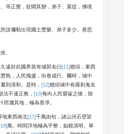
真
、
等正覺
，
欲聞其變
，
弟子
、
翼從
，
佛境
我所說
彌勒出現國土豐樂
、
弟子多少
。
善思
就坐
。
來久遠於此國界
當有城郭名曰
[11]
翅
頭
，
東西
地豐熟
，
人民熾盛
，
街巷成行
。
爾時
，
城中
，
晝則清
和
。
是時
，
[12]
翅頭
城中有羅剎鬼名
順法不違正教
，
[13]
每向
人民寢寐之後
，
除
汁而灑其地
，
極為香淨
。
浮
地東西
南北
[17]
千
萬由旬
，
諸山河石壁皆
[19]
萬
。
時閻浮地極為平整
，
如
鏡清明
。
舉