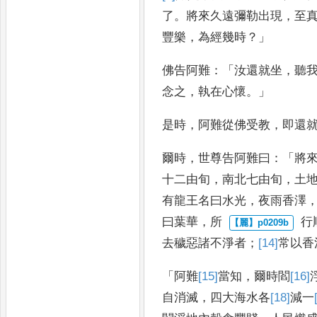
了
。
將來久遠彌勒出現
，
至
豐樂
，
為
經幾時
？」
佛告阿難
：「
汝還就坐
，
聽
念之
，
執
在心懷
。」
是時
，
阿難從佛受教
，
即還
爾
時
，
世尊告阿難曰
：「
將
十二由旬
，
南北
七由旬
，
土
有龍王名曰水光
，
夜雨香澤
曰葉華
，
所
行
去穢惡諸不淨者
；
[14]
常
以香
「
阿難
[15]
當知
，
爾時
閻
[16]
自消滅
，
四大
海水各
[18]
減
一