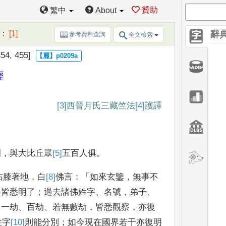
贊助
繁中
About
：
[1]
辭
參考資料查詢
全文檢索
54, 455]
經
[3]
西晉月氏三藏竺法
[4]
護
譯
園
，
與大比丘眾
[5]
五
百人俱
。
右膝著地
，
白
[8]
佛
言
：「
如來玄鑒
，
無事
不
，
皆悉明了
；
過去諸
佛姓字
、
名號
，
弟子
、
；
一劫
、
百劫
、
若無數劫
，
皆悉觀察
，
亦復
姓字
[10]
則
能分別
；
如今現在國
界若干亦復明