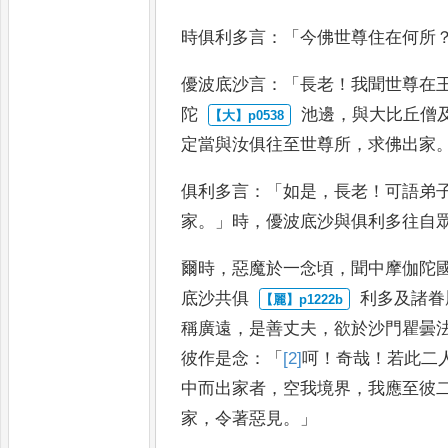
時俱利多言
：「
今佛世尊住在何所
優波底沙
言
：「
長老
！
我聞世尊在
陀
池邊
，
與大比丘僧
定當與
汝俱往至世尊所
，
求佛出家
俱利多言
：「
如是
，
長老
！
可語弟
家
。」
時
，
優波
底沙與俱利多往自
爾時
，
惡魔於一念
頃
，
聞中摩伽陀
底沙共俱
利多及諸眷
稱廣遠
，
是善丈
夫
，
欲於沙門瞿曇
彼
作是
念
：「
[2]
呵
！
奇哉
！
若此二
中
而出家者
，
空我境界
，
我應至彼
家
，
令著惡見
。」