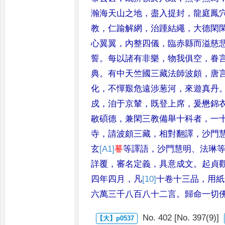
瀚海天山之地
，
盡
入提封
，
龍庭鳳
教
，
仁踰解網
，
治踵結繩
，
大德閑
心翼翼
，
內
整四儀
，
臨赤縣而溢慈
誓
。
每以諸有非樂
，
物我俱空
，
眷
典
。
有中天竺國三藏法師波頗
，
唐
化
，
不憚艱危遠涉葱河
，
來遊真丹
戍
，
洎于京輦
，
既登上席
，
爰懋錦
敭碩德
，
兼閑三教備舉十科者
，
一
寺
，
請波頗三藏
，
相對翻
譯
，
沙門
玄
[A1]
謩
等譯語
，
沙門
慧明
、
法琳
詳覆
，
審名定義
，
具意成文
。
起貞
四年四月
，
凡
[10]
十
卷十三品
，
用紙
六萬三
千八百八十二言
。
歸命一切
No. 402 [No. 397(9)]