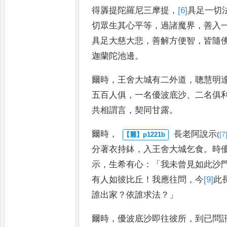
得羼提陀羅尼三摩提
，
[6]
具足
一切
切眾生其心平等
，
過諸魔
界
，
善入
具足大慈大悲
，
善
解方便智
，
皆隨
迦蘭陀
池邊
。
爾時
，
王舍大城有二外道
，
聰慧明
五百人俱
，
一名優波底沙
、
二名俱
共相謂言
，
契同甘露
。
爾時
，
長老阿說示
(
[7
分著衣持鉢
，
入王
舍大城乞食
。
時
示
，
生希有
心
：「
我未曾見如此沙
有人
如彼比丘
！
我應往問
，
今
[9]
此
誰出家
？
依誰求法
？」
爾時
，
優波底沙即往彼
所
，
到已問