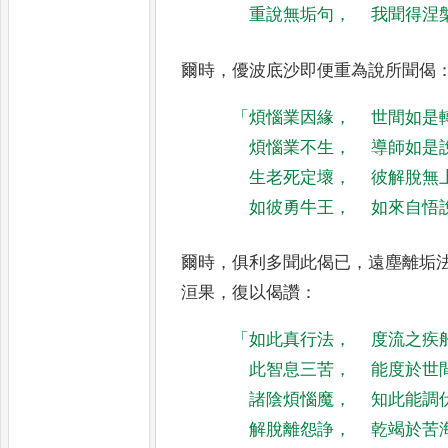
重說無垢句
，
我聞得涅
爾時
，
優波底沙即便重為說所聞偈
「
煩惱業因緣
，
世間如是
煩惱業不生
，
導師如是
生老死定壞
，
彼解脫無
如彼勇牛王
，
如來自悟
爾時
，
俱利多聞此偈已
，
遠塵離垢
洹果
，
復以偈讚
：
「
如此真行法
，
度流之疾
此智息三苦
，
能度於世
諸陰煩惱魔
，
知此能調
解脫離怨諍
，
乾竭於苦