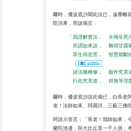
爾時
，
優波底沙聞此法已
，
遠塵離
陀洹果
，
而說偈言
：
「
我證解實法
，
永竭生死
所謂如來說
，
難得甘露
眾生得息苦
，
智慧能斷
諸法種種修
，
能作究竟
行此究竟道
，
得無等涅
爾時
，
優波底沙說此偈已
，
白長老
老
！
汝師如來
、
阿羅訶
、
三藐三佛
阿說示答言
：「
長老
！
我師如來
，
蘭陀池邊
，
與大比丘眾一千人俱
，