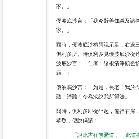
家
。」
優波底沙言
：「
我今辭善
知識及諸
家
。」
爾時
，
優波底沙禮
阿說示足
，
右遶
俱利多所
。
時俱利多見優波底沙從
波底沙言
：「
仁者
！
諸根清淨顏色
露
。」
優波底沙言
：「
如是
，
長老
！
我於
聽
！
諦聽
！
今為汝說我所得法
。」
爾時
，
俱利多即從坐起
，
偏袒右肩
恭敬
，
便說偈請
：
「
說此吉祥無憂道
，
此道