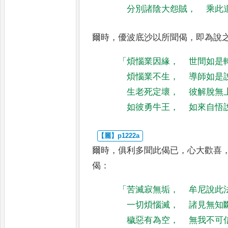
分別諸陰大怨賊
，
乘此
爾時
，
優波底沙以所聞偈
，
即為說
「
煩惱業因緣
，
世間如是
煩惱業不生
，
導師如是
生老死定壞
，
彼解脫無
如彼勇牛王
，
如來自悟
爾時
，
俱利多聞此偈已
，
心大歡喜
偈
：
「
苦滅寂無垢
，
牟尼說此
一切煩惱滅
，
諸見無知
穢惡有為空
，
無我不可