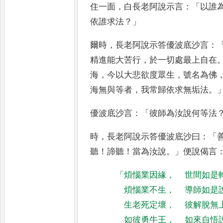
住一面
，
白長老阿
說示言
：「
以誰
依誰求法
？」
爾
時
，
長老阿說示答優波底沙言
：
精進能大苦行
，
於一切處最上自在
海
，
今以大悲欲度眾生
，
號名為
佛
海無與等者
，
我常歸依
求無垢法
。
優波底沙言
：「
彼師為汝說何等法
時
，
長老阿說示答優波底沙曰
：「
聽
！
諦聽
！
當為汝說
。」
便說偈言
「
煩惱業因緣
，
世間如是
煩惱業不生
，
導師如是
生老死定壞
，
彼解脫無
如彼勇牛王
，
如來自悟