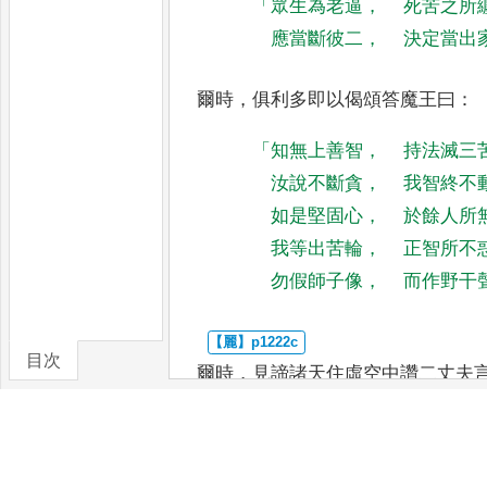
「
眾生為老逼
，
死苦之所
應當斷彼二
，
決定當出
爾時
，
俱利多即以偈頌答魔王曰
：
「
知無上善智
，
持法滅三
汝說不斷貪
，
我智終不
如是堅固心
，
於餘人所
我等出苦輪
，
正智所不
勿假師子像
，
而作野干
目次
爾時
，
見諦諸天住虛空中讚二丈夫
卷/篇章
哉
！
汝二丈夫於一切眾生中最為上
一切世間最為第一
。
此道息一切
苦
行處
，
此道一切諸佛所
共稱揚
，
所