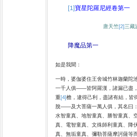
[1]
寶星
陀羅尼經
卷第一
唐天竺
[2]
三藏
降魔品第一
如是我聞
：
一時
，
婆伽婆住王舍城竹林迦蘭
陀
一千人俱
——
皆阿羅漢
，
諸
漏已盡
重
[4]
檐
，
逮得己利
，
盡
諸有結
，
皆
脫
——
及大菩薩一
萬人俱
，
其名曰
水智童真
、
地
智童真
、
勝智童真
、
真
、
電
智童真
、
文殊師利童真
、
降
真
、
無垢童真
、
彌勒菩薩摩訶薩等