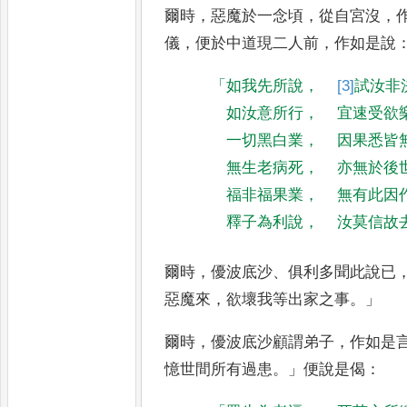
爾時
，
惡魔於一念頃
，
從自
宮沒
，
儀
，
便於中道現二人
前
，
作如是說
「
如我先所說
，
[3]
試
汝非
如汝意所行
，
宜速受欲
一切黑白業
，
因果悉皆
無生老病死
，
亦無於後
福非福果業
，
無有此因
釋子為利說
，
汝莫信故
爾時
，
優波底沙
、
俱利多聞此說已
惡魔來
，
欲壞我等出家之事
。」
爾時
，
優波底
沙顧謂弟子
，
作如是
憶世間
所有過患
。」
便說是偈
：