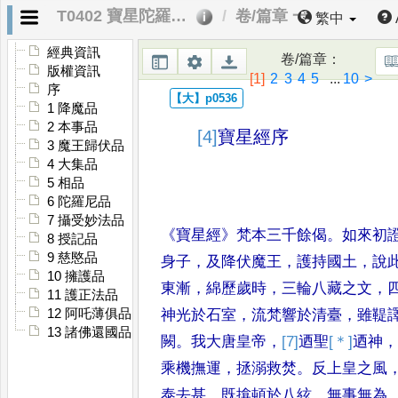
T0402 寶星陀羅尼經
卷/篇章 一
繁中
經典資訊
卷/篇章
：
版權資訊
[1]
2
3
4
5
...
10
>
序
1 降魔品
2 本事品
[4]
寶星經
序
3 魔王歸伏品
4 大集品
5 相品
6 陀羅尼品
7 攝受妙法品
《
寶星經
》
梵本三千餘偈
。
如來初
8 授記品
9 慈愍品
身子
，
及降伏魔王
，
護持國土
，
說
10 擁護品
東漸
，
綿歷歲時
，
三輪八藏之文
，
11 護正法品
12 阿吒薄俱品
神光於石室
，
流梵響於清臺
，
雖
鞮
13 諸佛還國品
闕
。
我大唐皇帝
，
[7]
迺
聖
[＊]
迺
神
乘機撫運
，
拯溺救焚
。
反上皇
之風
泰去甚
，
既揜頓於八絃
，
無事無為