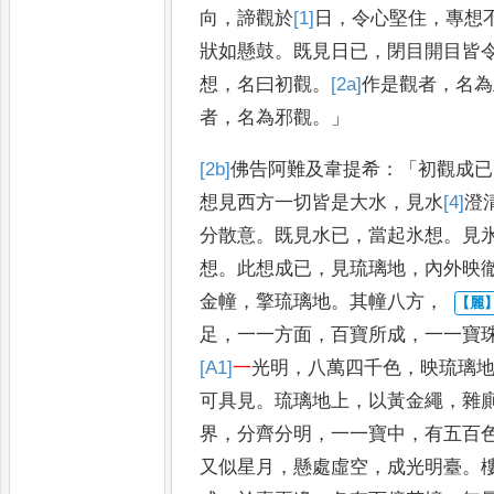
向
，
諦觀於
[1]
日
，
令心堅住
，
專想
狀如懸鼓
。
既見日已
，
閉目
開目皆
想
，
名曰初觀
。
[2a]
作
是觀者
，
名為
者
，
名為邪觀
。」
[2b]
佛
告阿難及韋提希
：「
初觀成已
想
見西方一切皆是大水
，
見水
[4]
澄
分散意
。
既見水已
，
當起氷想
。
見
想
。
此想成已
，
見琉璃地
，
內外映
金幢
，
擎琉璃地
。
其幢八方
，
足
，
一一方面
，
百寶所成
，
一一寶
[A1]
一
光明
，
八萬四千色
，
映琉璃
可具見
。
琉璃地上
，
以黃金繩
，
雜
界
，
分齊分明
，
一一寶中
，
有
五百
又似星月
，
懸處虛空
，
成光明臺
。