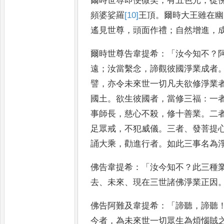
爾時世尊即便微笑
，
有
五色光
，
從
頻婆娑羅
[10]
王
頂
。
爾時大王雖在幽
遙見世
尊
，
頭面作禮
；
自然增進
，
爾時世
尊告韋提希
：「
汝今知不
？
遠
；
汝當繫念
，
諦觀彼國淨業成者
譬
，
亦令未來世一切凡夫欲修
淨業
國土
。
欲生彼國
者
，
當修三福
：
一
事師長
，
慈心不殺
，
修十善業
。
二
足
眾戒
，
不犯威儀
。
三者
、
發菩提
誦大乘
，
勸進行者
。
如此三事名為
佛告韋提希
：「
汝今知不
？
此三種
去
、
未來
、
現在三世諸佛淨業正因
佛告阿難及韋提希
：「
諦聽
，
諦聽
今者
，
為未來世一切眾生為煩惱賊