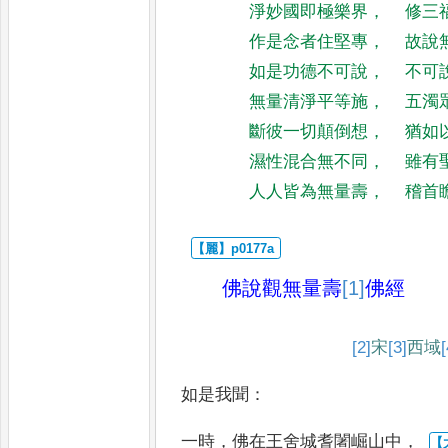
淨妙國即極樂界
，
修三
作是念者住堅專
，
故說
如是功德不可說
，
不可
無量清淨平等施
，
五濁
斷彼一切顛倒想
，
猶如
濕性混合無不同
，
雖有
人人皆為無量壽
，
稽首
佛說觀無量壽
[1]
佛
經
[2]
宋
[3]
西域
[
如是我聞
：
一時
，
佛在王舍城耆闍崛山中
，