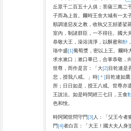
丘眾千二百五十人俱
；
菩薩三萬二
子而為上首
。
爾時王舍
大城有一太
順調達惡友
之教
，
收執父王頻婆娑
室
內
，
制諸群臣
，
一不得往
。
國大
恭敬大王
，
澡浴清淨
，
以酥蜜和
麨
珞中盛
[1]
葡萄
漿
，
密以上王
。
爾時
求水漱口
；
漱口畢已
，
合
掌恭敬
，
世尊
，
而作是言
：
「
大
[2]
目乾連
是
悲
，
授我八戒
。」
時
[＊]
目乾連
如鷹
所
；
日日如是
，
授王八戒
。
世尊亦
王說
法
。
如是時間經三七日
，
王食
色和悅
。
時阿闍世問守門
[3]
人
：「
父王
今者
門
[4]
者
白言
：「
大王
！
國
大夫人身