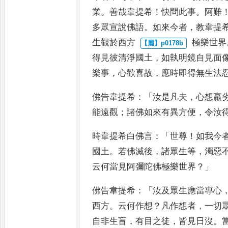
業
。
善哉韋提希
！
快問此事
。
阿
難
多眾宣說佛語
。
如來今
者
，
教韋提
生觀於西方
極樂世界
得見彼清淨國土
，
如執明鏡自見面
樂事
，
心歡喜故
，
應時即得無生法
佛告韋提
希
：「
汝是凡夫
，
心想羸
能遠
觀
；
諸佛如來有異方便
，
令汝
時韋提
希白佛言
：「
世尊
！
如我今
國土
。
若佛滅後
，
諸眾生等
，
濁惡
云何當見阿彌陀佛極樂世界
？」
佛告
韋提希
：「
汝及眾生應當專心
西方
。
云何作想
？
凡作想者
，
一切
自非生盲
，
有目之徒
，
皆見日沒
。