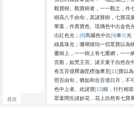
觀寶樹
。
觀寶樹者
，
一一觀之
，
作
樹高八千由旬
，
其諸寶樹
，
七寶花
華葉
，
作異寶色
。
琉璃色中
出金色
出紅色光
；
[8]
馬腦
色中
出
[9]
車
𤦲
光
綠真珠光
；
珊瑚琥
珀一切眾寶以為
覆樹上
，
一一樹上有七重網
，
一一
宮殿
，
如梵王宮
。
諸天童子自然在
有
五百億釋迦毘楞伽摩尼
[11]
寶
以
為
照百由旬
，
猶如和合百
億日月
，
不
色中上者
。
此
諸寶
[12]
樹
，
行行相當
眾葉間生
諸妙花
，
花上自然有七寶
目次
廣
正等二十五由旬
；
其葉千色有百
卷/篇章
珞
；
有眾妙華
，
作閻浮檀金色
；
如
葉間
，
[15]
踊
生諸果
，
如帝釋瓶
；
有