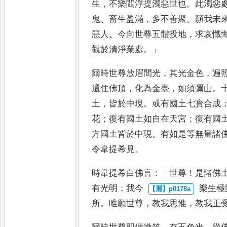
生
，
不樂閻浮提濁惡世也
。
此濁惡
鬼
、
畜生盈滿
，
多不善聚
。
願我未
惡人
。
今向世尊五體投
地
，
求哀懺
觀於清淨業
處
。」
爾時世尊放眉間光
，
其光金色
，
遍
還住佛頂
，
化為金臺
，
如須彌
山
。
土
，
皆於中現
。
或有國
土七寶合成
花
；
復有國
土如自在天宮
；
復有國
方國土皆於中現
。
有如是等無量諸
令韋提希見
。
時韋提希白佛言
：
「
世尊
！
是諸佛
有光明
；
我今
樂生極
所
。
唯願世尊
，
教
我思惟
，
教我正