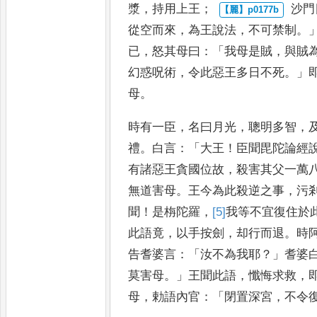
漿
，
持用上王
；
沙門
從空而來
，
為王說法
，
不可禁制
。
已
，
怒其母
曰
：「
我母是賊
，
與賊
幻惑呪
術
，
令此惡王多日不死
。」
母
。
時有一臣
，
名曰月光
，
聰明多智
，
禮
。
白言
：「
大王
！
臣聞毘陀論
經
有諸惡王貪國位故
，
殺害
其父一萬
無道害母
。
王今
為此殺逆之事
，
污
聞
！
是栴
陀羅
，
[5]
我等不宜復住於
此
語竟
，
以手按劍
，
却行而退
。
時
告耆婆言
：「
汝不為我耶
？」
耆婆
莫害母
。」
王聞此語
，
懺悔求救
，
母
，
勅語內官
：「
閉置深宮
，
不
令