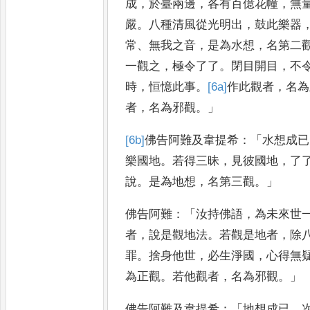
成
，
於臺兩邊
，
各有百億花幢
，
無
嚴
。
八種清
風從光明出
，
鼓此樂器
常
、
無
我之音
，
是為水想
，
名第二
一觀之
，
極令了了
。
閉目開目
，
不
時
，
恒憶此事
。
[6a]
作此觀者
，
名為
者
，
名為邪觀
。」
[6b]
佛告阿難及韋提希
：「
水
想成已
樂國地
。
若得三昧
，
見彼國地
，
了
說
。
是為地想
，
名第三觀
。」
佛告阿難
：「
汝持佛語
，
為未來世
者
，
說是觀地法
。
若觀是地者
，
除
罪
。
捨身他世
，
必生淨國
，
心
得無
為正觀
。
若他觀者
，
名
為邪觀
。」
佛告阿難及韋提希
：「
地想成已
，