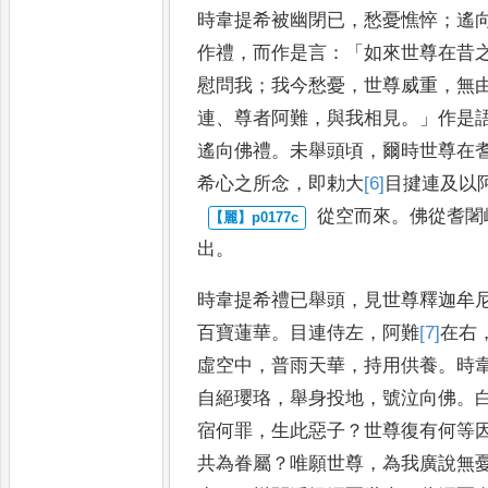
時韋提希被幽閉已
，
愁憂憔悴
；
遙
作禮
，
而作是言
：「
如來世
尊在昔
慰問我
；
我今愁
憂
，
世尊威重
，
無
連
、
尊者阿
難
，
與我相見
。」
作是
遙向佛
禮
。
未舉頭頃
，
爾時世尊在
希心之所念
，
即勅大
[6]
目揵連
及以
從空而來
。
佛從耆闍
出
。
時韋提希禮已舉頭
，
見世尊釋迦牟
百寶蓮華
。
目連侍左
，
阿難
[7]
在
右
虛空中
，
普雨天華
，
持
用供養
。
時
自絕瓔珞
，
舉
身投地
，
號泣向佛
。
宿何罪
，
生
此惡子
？
世尊復有何等
共為眷屬
？
唯願世尊
，
為我廣說無