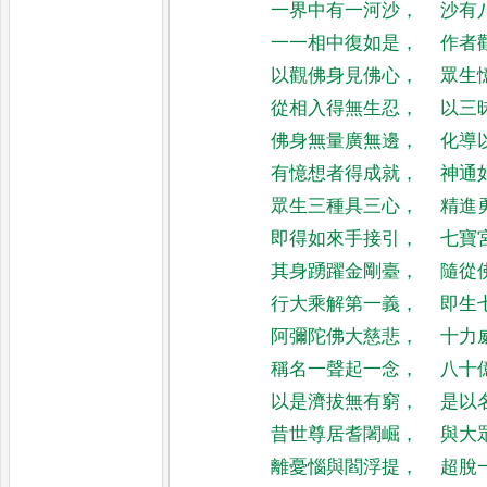
一界中有一河沙
，
沙有
一一相中復如是
，
作者
以觀佛身見佛心
，
眾生
從相入得無生忍
，
以三
佛身無量廣無邊
，
化導
有憶想者得成就
，
神通
眾生三種具三心
，
精進
即得如來手接引
，
七寶
其身踴躍金剛臺
，
隨從
行大乘解第一義
，
即生
阿彌陀佛大慈悲
，
十力
稱名一聲起一念
，
八十
以是濟拔無有窮
，
是以
昔世尊居耆闍崛
，
與大
離憂惱與閻浮提
，
超脫