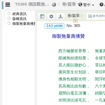
T0365 佛說觀無量壽佛經
卷/篇章 一
繁中
經典資訊
卷/篇章
：
參考資料
版權資訊
[1]
御製無量壽佛贊
No. 365
御製無量壽佛贊
西方極樂世界尊
，
無量
能滅無始億劫業
，
令彼
若人能以微妙心
，
甞以
廣與眾生分別說
，
舉目
佛身色相顯光明
，
閻浮
其高無比由旬數
，
六十
眉間白毫五須彌
，
紺眼
光明演出諸毛孔
，
一孔