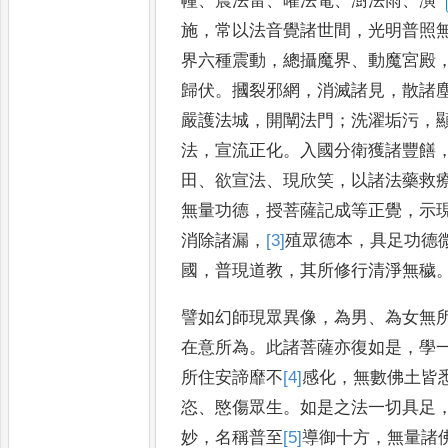
幢
、
震法雷
、
曜法電
、
澍法雨
、
演
施
，
常以法音覺諸世間
，
光明普照
界六種震動
，
總攝魔界
、
動
魔宮殿
歸伏
。
摑裂邪網
，
消滅諸見
，
散諸
嚴護
法城
，
開闡法門
；
洗濯垢污
，
法
，
宣流正化
。
入國分衛獲諸豐饍
田
、
欲宣法
、
現欣笑
，
以諸
法藥救
無量功德
，
授菩
薩記成等正覺
，
示
消
除諸漏
，
[3]
殖
眾德本
，
具足功德
國
，
普現道教
，
其所修行清淨無穢
譬如幻師現眾異像
，
為男
、
為女無
在意所為
。
此諸菩薩亦復如
是
，
學
所住安諦靡不
[4]
感
化
，
無數佛土皆
恣
、
愍
傷眾生
。
如是之法一切具足
妙
，
名稱普至
[5]
導
御十方
，
無量諸