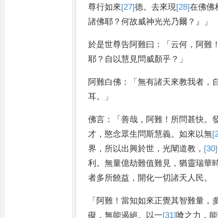
尊行如來
[27]
德
。
去來現
[28]
在
佛佛
諸佛耶
？
何故威神光光乃爾
？』」
於是世尊告阿難曰
：
「
云何
，
阿難
耶
？
自以慧見
問威顏乎
？」
阿難白佛
：「
無有諸天來教我
者
，
耳
。」
佛言
：「
善哉
，
阿難
！
所問甚快
。
才
，
愍念眾生
問斯慧義
。
如來以無
[
界
，
所
以出興於世
，
光闡道教
，
[30]
利
。
無量億劫難值難見
，
猶靈瑞華
者多所饒益
，
開化一切諸天人
民
。
「
阿難
！
當知如來正覺其智難量
，
礙
，
無能遏絕
。
以一
[31]
喰
之力
，
能