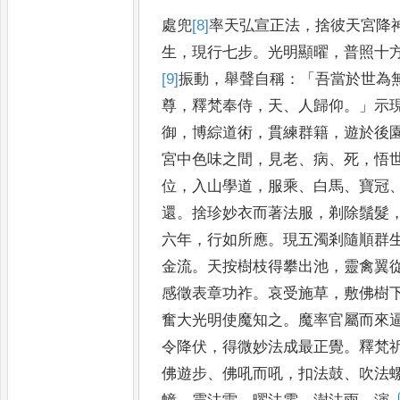
處兜
[8]
率
天
弘宣正法
，
捨彼天宮降
生
，
現行七步
。
光明顯曜
，
普照十
[9]
振
動
，
舉聲自稱
：「
吾當於世為
尊
，
釋梵奉侍
，
天
、
人歸仰
。」
示
御
，
博綜道術
，
貫練群籍
，
遊於後
宮中色味之間
，
見老
、
病
、
死
，
悟
位
，
入山學道
，
服乘
、
白
馬
、
寶冠
還
。
捨珍妙衣而著法
服
，
剃除鬚髮
六年
，
行如所
應
。
現五濁剎隨順群
金流
。
天按樹枝得攀出池
，
靈禽翼
感徵表章功祚
。
哀受施草
，
敷佛
樹
奮大光明使魔知之
。
魔
率官屬而來
令降伏
，
得
微妙法成最正覺
。
釋梵
佛遊步
、
佛吼而吼
，
扣法鼓
、
吹法