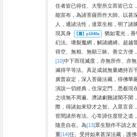
住者皆已得住
、
大聖所立而皆
已立
能宣布
，
為諸菩薩而作
大師
。
以甚
人
，
通諸法性
，
達眾生相
，
明了諸
現其身
猶如電光
，
善
幻
法
。
壞裂魔
網
，
解諸纏縛
。
超越
得空
、
無相
、
無願三昧
。
善立方便
[10]
中下
而現滅度
，
亦無所作
、
亦無
滅得平等法
。
具足成就無量總持百
廣普寂定
，
深入菩薩法藏
，
得佛華
演說一切經典
，
住深
定門
，
悉覩現
之頃無不
周遍
。
濟諸劇難諸閑不閑
際
，
得諸如來辯才之智
。
入眾言音
世間諸所有法
。
心常諦住度世
之道
隨
意自在
。
為
[13]
眾生
類
作不請之友
重
[14]
任
。
受持
如來甚深法藏
，
護佛