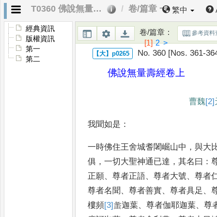
T0360 佛說無量壽經
卷/篇章 一
繁中
經典資訊
卷/篇章
：
參考資料
版權資訊
[1]
2
>
第一
No. 360 [Nos. 361-36
第二
佛說無量壽經
卷上
曹魏
[2]
我聞如是
：
一時佛住王舍城耆闍崛山中
，
與大
俱
，
一切大聖神通已
達
，
其名曰
：
正願
、
尊者正
語
、
尊者大號
、
尊者
尊者名
聞
、
尊者善實
、
尊者具足
、
樓
頻
[3]
䗍
迦葉
、
尊者伽耶迦葉
、
尊