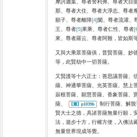
摩訶迦葉
、
尊者舍利弗
、
尊者大目
那
、
尊者大住
、
尊者大淨志
、
尊者
願子
、
尊者離障
[4]
閡
、
尊者
流灌
、
王
、
尊者
[5]
果
乘
、
尊
者仁性
、
尊者
[
來
、
尊者羅云
、
尊
者阿難
，
皆如斯
又與大乘眾菩
薩俱
，
普賢菩薩
、
妙
等
，
此
賢劫中一切菩薩
。
又賢護等十六正士
：
善思
議菩薩
、
薩
、
神通華菩薩
、
光英菩薩
、
慧上
寂根菩薩
、
願慧菩薩
、
香象菩薩
、
薩
、
制行菩薩
、
解脫
賢大士之
德
，
具諸菩薩無量行願
，
法
，
遊步十方
，
行權方便
，
入佛法
無量世界現成等覺
。