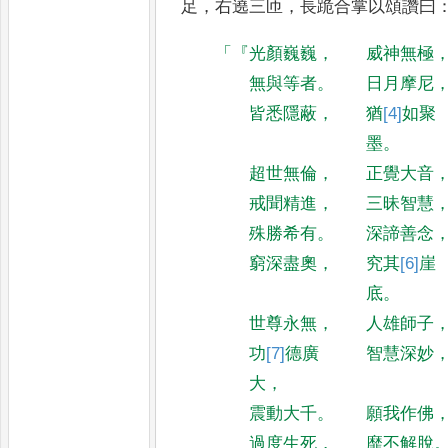
足
，
右遶三匝
，
長跪合掌以
頌讚曰
「『
光顏巍巍
，
威神無極
無與等者
。
日月摩尼
皆悉隱蔽
，
猶
[4]
如
聚
墨
。
超世無倫
，
正覺大音
戒聞精進
，
三昧智慧
殊勝希有
。
深諦善念
窮深盡奧
，
究其
[6]
崖
底
。
世尊永無
，
人雄師子
功
[7]
德
廣
智慧深妙
大
，
震動大千
。
願我作佛
過度生死
，
靡不解脫