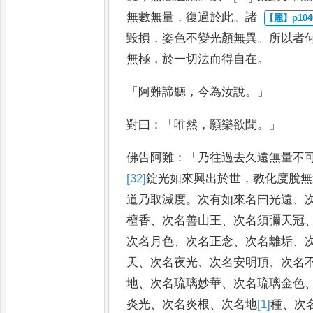
無數無量
，
復過於此
。
諸
毀損
，
姿色不變光顏無異
。
所
以者
無極
，
於一切法而
得自在
。
「
阿難諦聽
，
今為汝說
。」
對曰
：「
唯然
，
願
樂欲聞
。」
佛告阿難
：「
乃往過去久遠無量不
[32]
錠光如來興出於世
，
教化度脫無
道乃取滅度
。
次有如來名
曰光遠
、
檀香
、
次名善
山王
、
次名須彌天冠
次名
月色
、
次名正念
、
次名離垢
、
天
、
次名夜光
、
次名安明頂
、
次名
地
、
次名琉璃妙華
、
次名琉璃金色
炎光
、
次名炎根
、
次名地
[1]
種
、
次