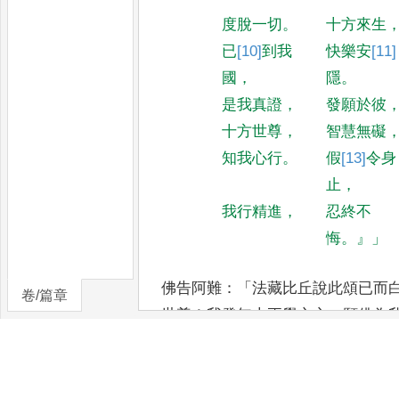
度脫一切
。
十方來生
已
[10]
到
我
快樂安
[11]
國
，
隱
。
是我真證
，
發願於彼
十方世尊
，
智慧無礙
知我心行
。
假
[13]
令
身
止
，
我行精進
，
忍終不
悔
。』」
佛告阿難
：「
法藏比丘說此頌已而
卷/篇章
世尊
！
我發無上正覺之心
，
願佛為
修行
，
攝取佛國清淨莊
嚴無量妙土
覺
，
拔諸生
死勤苦之本
。』」