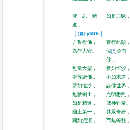
戒
、
忍
、
精
如是三昧
進
，
吾誓得佛
，
普行此願
為作大安
。
假
[8]
令
有
佛
，
無量大聖
，
數如恒沙
斯等諸佛
，
不如求道
譬如恒沙
，
諸佛世界
無數剎土
，
光明悉照
如是精進
，
威神難量
國土第一
，
其眾奇妙
國如泥洹
，
而無等雙