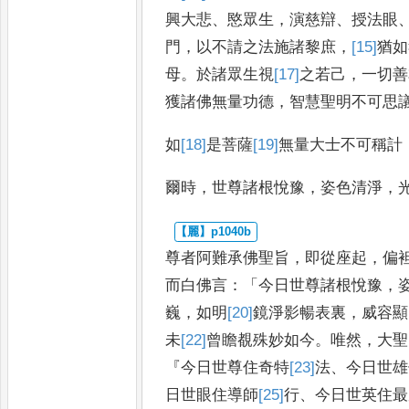
興大
悲
、
愍眾生
，
演慈辯
、
授法眼
門
，
以不請之法施諸黎庶
，
[15]
猶如
母
。
於諸眾生視
[17]
之若
己
，
一切善
獲諸佛無量功德
，
智慧聖
明不可思
如
[18]
是
菩薩
[19]
無量
大士不可
稱計
爾時
，
世尊諸根悅豫
，
姿色清淨
，
尊者阿難承佛聖旨
，
即從座起
，
偏
而白佛言
：「
今日世尊諸根悅豫
，
巍
，
如明
[20]
鏡淨
影暢表裏
，
威容顯
未
[22]
曾
瞻覩殊妙如今
。
唯然
，
大聖
『
今日世尊住奇特
[23]
法
、
今日世雄
日世眼住導師
[25]
行
、
今日世英住最