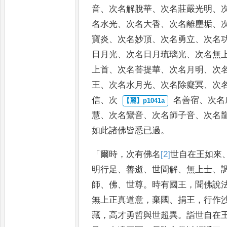
音
、
次名解脫華
、
次名莊
嚴光明
、
名水光
、
次名大
香
、
次名離塵垢
、
寶炎
、
次名妙頂
、
次名勇立
、
次名
日月光
、
次名日月琉璃光
、
次名無
上首
、
次名菩提華
、
次名月
明
、
次
王
、
次名水月光
、
次名除癡冥
、
次
信
、
次
名善宿
、
次名
慧
、
次名鸞音
、
次名師子音
、
次名
如此
諸佛皆悉已過
。
「
爾時
，
次有佛名
[2]
世自在王如來
明行足
、
善逝
、
世間解
、
無上士
、
師
、
佛
、
世尊
。
時有國王
，
聞佛說
無上正真道意
，
棄國
、
捐王
，
行作
藏
，
高才勇哲與世超異
。
詣世自在