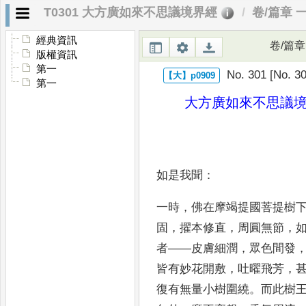
T0301 大方廣如來不思議境界經
卷/篇章 
經典資訊
卷/篇章
版權資訊
第一
No. 301 [No. 30
第一
大方廣如來不思議
如是我聞
：
一時
，
佛在摩竭提國菩提樹
固
，
擢本
修直
，
周圓無節
，
者
——
皮膚細潤
，
眾色間發
皆有妙花開
敷
，
吐曜飛芳
，
復有無量小樹圍繞
。
而此樹