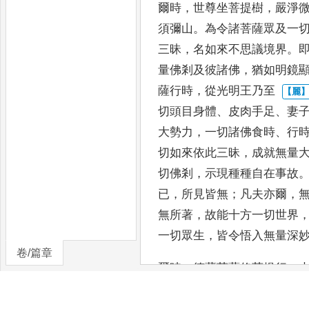
爾時
，
世尊坐菩提樹
，
嚴淨
須彌山
。
為令諸菩
薩眾及一
三昧
，
名如來不思議境界
。
量佛剎
及彼諸佛
，
猶如明鏡
薩行時
，
從光明王乃至
切頭目身
體
、
皮肉手足
、
妻
大勢力
，
一切諸佛食時
、
行
切
如來依此三昧
，
成就無量
切佛剎
，
示現種種
自在事故
已
，
所見皆無
；
凡夫亦爾
，
無所著
，
故能十
方一切世界
一切眾生
，
皆令悟入無量深
卷/篇章
爾時
，
德藏菩薩修菩提行
，
者所入三昧
，
其名云何
？
復