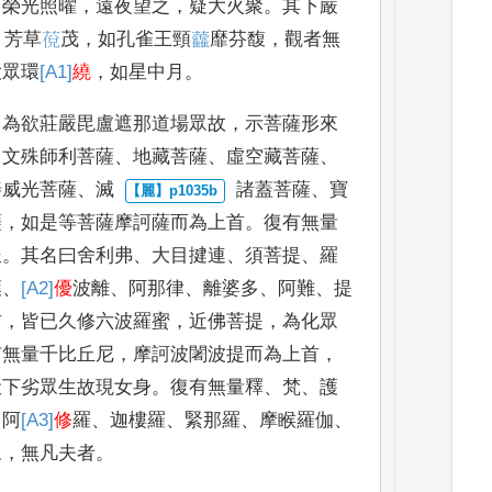
，
榮光照曜
，
遠夜望之
，
疑大
火聚
。
其下嚴
，
芳草
䓲
茂
，
如孔雀王頸
𧆑
靡芬馥
，
觀者無
大眾環
[A1]
繞
，
如星中月
。
，
為欲莊嚴毘盧遮那
道場眾故
，
示菩薩形來
、
文殊師利菩薩
、
地藏菩薩
、
虛空藏菩
薩
、
善威光菩薩
、
滅
諸蓋菩薩
、
寶
薩
，
如
是等菩薩摩訶薩而為上首
。
復有無量
坐
。
其名曰舍利弗
、
大
目揵連
、
須菩提
、
羅
葉
、
[A2]
優
波離
、
阿那律
、
離婆多
、
阿難
、
提
首
，
皆已久修六波羅蜜
，
近
佛菩提
，
為化眾
有
無量千比丘尼
，
摩訶波闍波提而為上首
，
伏下劣眾生故現
女身
。
復有無量釋
、
梵
、
護
、
阿
[A3]
修
羅
、
迦樓羅
、
緊那羅
、
摩睺羅伽
、
眾
，
無凡夫者
。