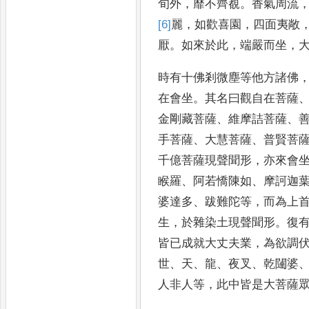
旬外
，
靡
不齊覩
。
香氣周流
[6]
麗
，
如歡喜園
，
四面夷敞
厭
。
如來
於此
，
端嚴而坐
，
時有十
佛剎微塵等他方諸佛
在會坐
。
其名曰觀自
在菩薩
金剛藏菩薩
、
維摩詰菩薩
、
手菩薩
、
大慧菩薩
、
普賢菩
千億
菩薩現聲聞形
，
亦來會
睺羅
、
阿若憍陳如
、
摩訶迦
婆達多
、
跋難陀等
，
而為上
生
，
於雜染土現聲聞形
。
復
皆
已成就大丈夫業
，
為欲調
世
、
天
、
龍
、
夜叉
、
乾闥婆
人非人等
，
此中皆是大菩薩