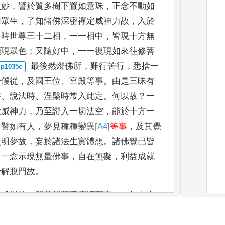
微妙
，
譬於質多樹
下置如意珠
，
正念不動如
切眾生
，
了知諸佛深密禪定威神
力故
，
入於
即時世
尊三十二相
，
一一相中
，
皆現十方無
顯現眾色
；
又隨好中
，
一
一復現如來往修菩
最後然燈佛所
，
難行苦行
，
悉捨一
子僕從
，
及國王位
、
宮殿等
事
。
由是三昧有
時
、
說法時
、
涅槃時常入此定
。
何以故
？
一
大威神力
，
乃至證
入一切法空
，
能於十方一
。
譬如有人
，
夢見種種變異
[A4]
等事
，
及
其覺
無明夢故
，
妄於
諸法生實體想
。
諸佛覺已皆
，
一念示現無量佛事
，
自在無礙
，
利益成就
妙解
脫門故
。
未成滿故
，
問普賢菩薩摩訶薩言
：「
如來今
云何得
[7]
十
方一切世界
，
自在示
現種種佛事