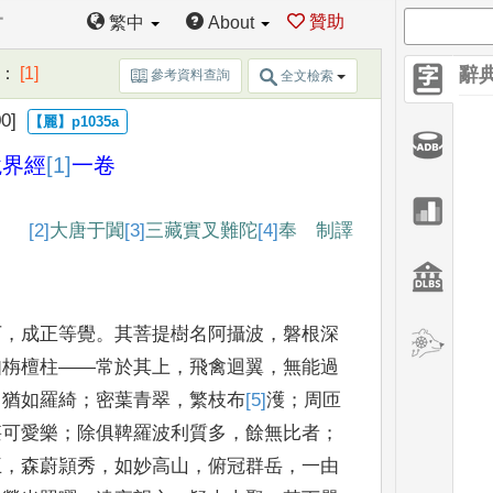
一
贊助
繁中
About
：
[1]
辭
參考資料查詢
全文檢索
0]
境界經
[1]
一卷
[2]
大
唐于闐
[3]
三藏
實叉難陀
[4]
奉 制
譯
下
，
成
正等覺
。
其菩提樹名阿攝波
，
磐根深
如栴檀柱
——
常於其上
，
飛禽迴
翼
，
無能過
，
猶如羅
綺
；
密葉青翠
，
繁枝布
[5]
濩
；
周匝
甚可愛樂
；
除俱鞞羅波利質
多
，
餘無比者
；
王
，
森蔚頴秀
，
如妙高山
，
俯冠群岳
，
一由