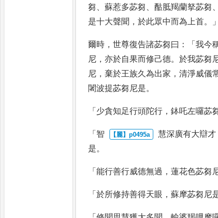
芻
、
蘇惹多苾芻
、
酤胝羯蘭拏苾芻
是十大聲聞
，
於此眾中而為
上首
。
爾時
，
世尊復告諸苾芻曰
：「
我今
尼
，
亦於自果而修己德
。
於我苾芻
尼
，
棄於王族久為出家
，
清
淨威儀
闍波提苾芻尼是
。
「
少貪知足行頭陀行
，
鉢吒左囉苾
「
智
慧深廣有大辯才
是
。
「
能行善行
威德無過
，
蓮花色苾芻
「
於所修持善得
天眼
，
蘇摩苾芻尼
「
修聞思慧獲大多聞
，
輸
婆羯哩摩