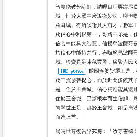
智慧能
破外論師
，
訥哩目珂栗蹉尾
城
。
恒於大眾中廣說微妙法
，
唧怛
羅哥城
。
有所談論具大辯才
，
勝軍
於信心中利根第一
，
哥路王
弟是
，
信心中能具大智慧
，
仙授烏波薩哥
於信心中能
持梵行
，
布囉拏烏波薩
城
。
珍
寶具足庫藏豐盈
，
廣聚人民
陀國頻婆娑羅王是
，
於三寶
發菩提心
，
而於世間多饒其
是
，
住於王舍城
。
信心精進能具速
住於王舍城
。
已斷根本而生信解
，
阿闍世王是
，
都於王舍城
。
如
是烏
而為上首
。」
爾時世尊復告諸苾芻
：「
汝等善聽