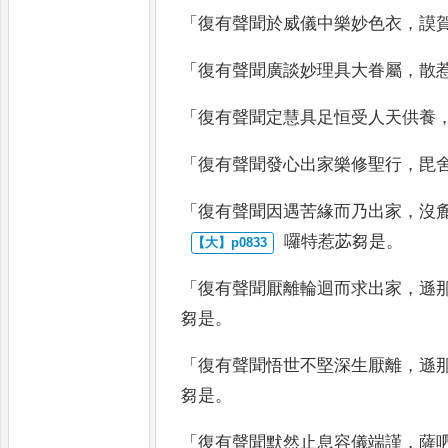
「
復有聲聞於威儀中樂妙色衣
，
謨
「
復有聲聞廣談妙理具大眷屬
，
散
「
復有聲聞定慧具足恒受人天供養
「
復有聲聞發心出家樂修聖行
，
毘
「
復有聲聞因遇苦緣而乃出家
，
沒
囉特惹苾芻是
。
「
復有聲聞厭離輪迴而求出家
，
遜
芻是
。
「
復有聲聞悟世不堅深生厭離
，
遜
芻是
。
「
復有聲聞默然止息容儀端謹
，
薩