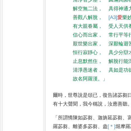
解空無二法
，
具得神通
善觀八解脫
，
[A3]
愛
樂
有大親眷屬
，
受人天供
信心而出家
，
常行平等
厭世樂出家
，
深厭輪迴
恒行寂靜心
，
具少分辯
止息默然住
，
解脫行能
清淨愚迷者
，
具如是功
故名阿羅漢
。」
爾時
，
世尊說是頌已
，
復告諸苾芻
有十大聲聞
，
我今稱說
，
汝應善聽
「
所謂憍陳如苾芻
、
迦旃延苾芻
、
羅苾芻
、
離婆多苾芻
、
盎
[＊]
堀
摩羅