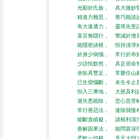
光顯於氏族
，
具大微妙
精進力難思
，
善巧能談
有大速通力
，
靈塔先受
直言無隱行
，
警誡於僧
能隱密諸根
，
恒持清淨
於身少病惱
，
常行於布
少語恒默然
，
具足宿命
坐臥具豐足
，
常樂住山
已生煩惱斷
，
未生令止
恒入三摩地
，
大慈及利
過失悉能除
，
悲心息苦
常行善惡法
，
速除我慢
能斷貪瞋癡
，
諸根利清
善解因果法
，
能問甚深
柔軟一切根
，
具足大辯