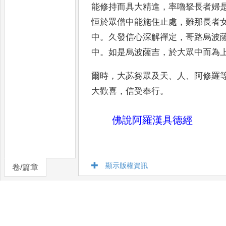
能修持而具大精進
，
率嚕拏長
者婦
恒於眾僧中能施住止
處
，
難那長者
中
。
久發信心深
解禪定
，
哥路烏波
中
。
如是
烏波薩吉
，
於大眾中而為
爾時
，
大苾芻眾及天
、
人
、
阿修羅
大歡喜
，
信受奉行
。
佛說阿羅漢具德經
顯示版權資訊
卷/篇章