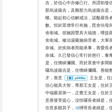
吉
，
於信心中亦修己行
。
所謂初發
那烏波薩吉
，
及難那力烏波
薩吉是
螺
。
能起初心信解戒法
，
諾
酤羅長
數
。
恒於眾僧常行
布施
，
毘舍佉母
舍衛城
。
宿
施因豐具大福德
，
哩提
舍
衛城
。
修治湯藥施病苦者
，
大軍
奈城
。
於疾病者而能承事
，
善愛長
奈城
。
久已發信心常行於慈行
，
奢
是
，
住憍睒彌國
。
而於眾
會中多聞
囉烏波薩吉是
，
住憍睒彌國
。
善能
才
，
善意
王女是
，
住
信心能具大智
，
尊
那王女是
，
住於
中端嚴居
第一
，
正覺王女是
，
住於
意
善發菩提心
，
沒怛囉長者婦是
，
住世多饒其子
，
𡁠
嚩哥長者婦是
，