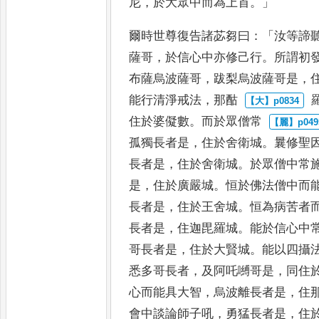
尼
，
於大眾中而為上首
。」
爾時世尊復告諸苾芻曰
：「
汝等諦
薩哥
，
於信心中亦修己行
。
所謂初
布薩烏波薩哥
，
跋梨烏波薩
哥是
，
能行清淨戒法
，
那酤
住於婆儗數
。
而於眾僧常
孤獨長者是
，
住於舍衛城
。
曩修聖
長者是
，
住於舍衛城
。
於眾
僧中常
是
，
住於廣嚴城
。
恒
於佛法僧中而
長者是
，
住
於王舍城
。
恒為病苦者
長
者是
，
住迦毘羅城
。
能於信心中
哥長者是
，
住於大賢城
。
能以四攝
悉多哥長者
，
及阿吒嚩哥是
，
同
住
心而能具大智
，
烏波離
長者是
，
住
會中談論師子
吼
，
勇猛長者是
，
住