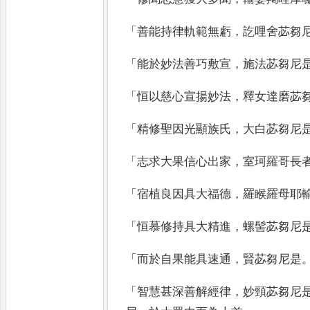
「
善能持律軌範無
虧
，
訖哩舍苾芻
「
能於妙法善巧敷宣
，
施
法苾芻尼
「
恒以慈心宣揚妙法
，
釋女達磨
苾
「
精修聖因光顯族氏
，
大白苾芻尼
「
志求大果信心出家
，
室珂羅哥長
「
宿植良因具大福德
，
羅睺羅母耶
「
恒慕修持具大精進
，
螺髻苾
芻尼
「
而於自果能具速通
，
賢苾芻尼是
「
智
慧甚深善解經律
，
妙頸苾芻尼