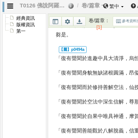
T0126 佛說阿羅漢具德經
卷/篇章 一
繁中
「
復有聲聞常行平等
，
僕虞哥苾芻
經典資訊
卷/篇章
：
參考資料
版權資訊
「
復有聲聞修清淨智漸漸少塵
，
率
[1]
第一
芻是
。
「
復有聲聞於進趣中具大清淨
，
烏
「
復有聲聞身貌無缺諸根圓滿
，
昂
「
復有聲聞而於修持善解空法
，
仙
「
復有聲聞於空法中深生信解
，
尊
「
復有聲聞於自果中唯具神通
，
摩
「
復有聲聞善能觀於八解脫義
，
信