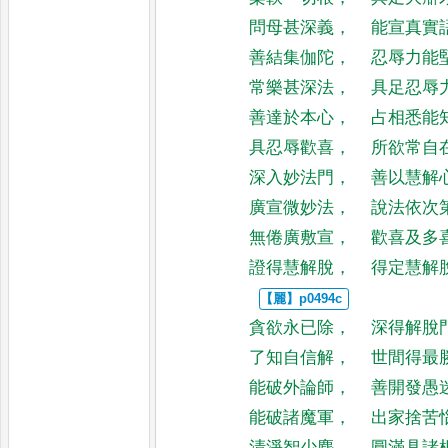
問母甚深義
，
能宣真實
善結集伽陀
，
忍辱力能
常樂甚深法
，
具足忍辱
善達於本心
，
占相悉能
具忍辱歡喜
，
所欲常自
深入妙法門
，
善以慧解
廣宣微妙法
，
說法依次
無倦廣敷宣
，
歡喜及多
證得慧解脫
，
得定慧解
貪欲永已除
，
深得解脫
了知自信解
，
世間得最
能破外論師
，
善開發愚
能破諸魔軍
，
出家捨苦
清淨智少塵
，
圓滿具諸