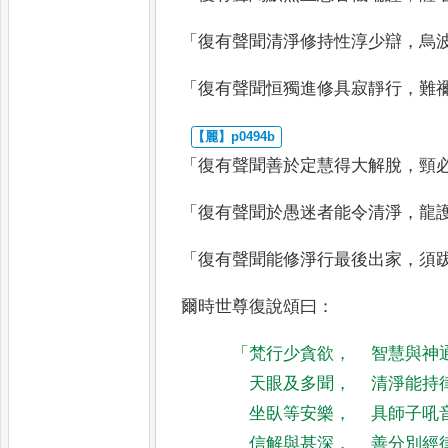
「
復有聲聞清淨修持性淳少辯
，
烏
「
復有聲聞恒獨進修具寂靜行
，
難
「
復有聲聞善於定慧得大解脫
，
頸
「
復有聲聞於愚迷者能令清淨
，
龍
「
復有聲聞能修淨行最後出家
，
須
爾時世尊復說頌曰
：
「
梵行少貪欲
，
智慧與神
天眼及多聞
，
清淨能持
坐臥等安樂
，
具師子吼
信解與甚深
，
善分別經