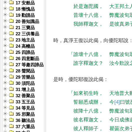
17 安般品
於是迦毘國
，
大王邦土
18 慚愧品
昔壞十八億
，
弊魔波旬
19 勸請品
20 善知識品
我師釋迦文
，
是彼真弟
21 三寶品
22 三供養品
時
，
真淨王復以此偈
，
向優陀耶說
23 地主品
24 高幢品
25 四諦品
「
誰壞十八億
，
弊魔波旬
26 四意斷品
誰字釋迦文
？
汝今歎說
27 等趣四諦品
28 聲聞品
29 苦樂品
是時
，
優陀耶復說此偈
：
30 須陀品
31 增上品
「
如來初生時
，
天地普大
32 善聚品
誓願悉成辦
，
今
[4]
曰
號
33 五王品
34 等見品
彼降十八億
，
弊魔波旬
35 邪聚品
彼名釋迦文
，
今日成佛
36 聽法品
37 六重品
彼人釋師子
，
瞿曇次弟