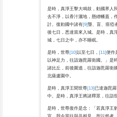
是時
，
真淨王擊大鳴鼓
，
勅國界人
去不淨
，
以香汁灑地
，
懸繒幡蓋
，
計
。
復勅國中諸有
[9]
聾
、
盲
、
瘖瘂
後七日
，
悉達當來
入城
。
是時
，
真
城
，
七日之
中
，
亦不睡眠
。
是時
，
世尊
[10]
以
至七日
，
[11]
便
作
以神足力
，
往詣迦毘羅衛
國
。」
是
諸比丘
，
前後圍遶
，
往詣
迦毘羅衛
北薩盧園中
。
是時
，
真淨王聞世尊
[13]
已
達迦毘羅
中
。
是時
，
真淨王將諸釋眾
，
往詣
是
時
，
世尊復作是念
：「
若真淨王
宜
，
我今當往與共相見
。
所以然者