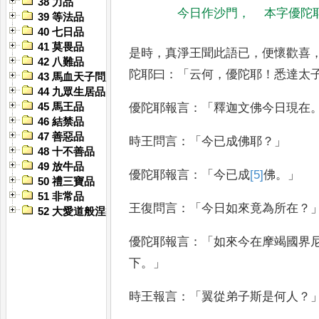
38 力品
今日作沙門
，
本字優陀
39 等法品
40 七日品
41 莫畏品
是時
，
真淨王聞此語已
，
便懷歡喜
42 八難品
陀耶曰
：「
云何
，
優陀耶
！
悉達太
43 馬血天子問八政品
44 九眾生居品
優陀耶報言
：「
釋迦文佛今日現在
45 馬王品
46 結禁品
47 善惡品
時
王問言
：「
今已成佛耶
？」
48 十不善品
49 放牛品
優陀耶報言
：「
今已成
[5]
佛
。」
50 禮三寶品
51 非常品
王復問言
：「
今日如來竟為所在
？
52 大愛道般涅槃品
優陀耶
報言
：「
如來今在摩竭國界
下
。」
時
王報言
：「
翼從弟子斯是何人
？