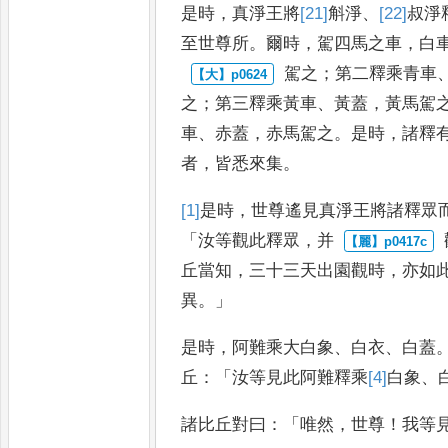
是時
，
真淨王將
[21]
斛淨
、
[22]
叔
淨
至世尊所
。
爾時
，
駕四馬之車
，
白
駕之
；
第二釋乘青車
之
；
第三
釋乘黃車
、
黃蓋
，
黃馬駕
車
、
赤蓋
，
赤馬駕之
。
是時
，
諸釋
者
，
皆悉來集
。
[1]
是
時
，
世尊遙見真淨王將
諸釋眾
「
汝等觀此釋眾
，
并
丘當知
，
三十三天出園觀
時
，
亦如
異
。」
是時
，
阿難乘大白
象
、
白衣
、
白蓋
丘
：「
汝等見此阿
難釋乘
[4]
白象
、
諸比丘對曰
：「
唯然
，
世尊
！
我等