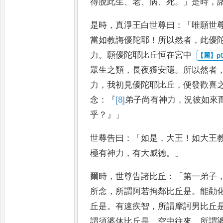
得
脫此生
、
老
、
病
、
死
。」
是時
，
是
時
，
真淨王白世尊曰
：「
唯願世
當如教誨優陀耶
！
所以然者
，
此優
力
。
願優陀耶比丘恒在宮中
眾生之類
，
長夜獲安隱
。
所以然者
力
，
我初見優陀耶比丘
，
便
發歡喜
念
：『
[8]
弟子
尚有神力
，
況彼如來
乎
？』」
世尊告曰
：「
如是
，
大王
！
如大王
極有神力
，
有大威德
。」
爾時
，
世尊告諸比丘
：「
第一弟子
所念
，
所謂阿若拘鄰比丘是
。
能
勸
丘是
。
有速疾智
，
所謂
摩訶男比丘
謂須婆休比丘
是
。
空中往來
，
所謂