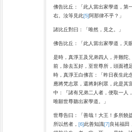
佛告比丘
：「
此人當出家學
道
，
第
右
。
汝等見此
[5]
阿那律
不乎
？」
諸比丘對曰
：「
唯然
，
見之
。」
佛告比丘
：「
此
人當出家學道
，
天
是時
，
真淨王及兄
弟四人
，
并難陀
前
，
除去五好
，
至
世尊所
，
頭面禮
時
，
真淨王
白佛言
：「
昨日夜生此
應將
梵志眾
，
還將剎利眾
，
此是其
中
：『
諸有兄弟二人者
，
便取一人
唯願世尊聽出家學道
。」
世尊告曰
：「
善
哉
！
大王
！
多所饒
所以然者
，
[6]
此
善知識
[7]
良祐
福田