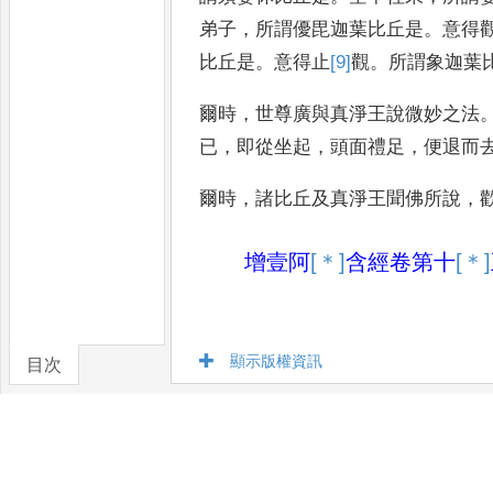
弟子
，
所謂優毘迦葉比丘是
。
意得
比丘是
。
意得止
[9]
觀
。
所謂象迦葉
爾時
，
世尊廣與真淨王說微妙之法
已
，
即從坐起
，
頭面禮足
，
便退而
爾
時
，
諸比丘及真淨王聞佛所說
，
增壹阿
[＊]
含
經
卷第十
[＊]
顯示版權資訊
目次
卷/篇章