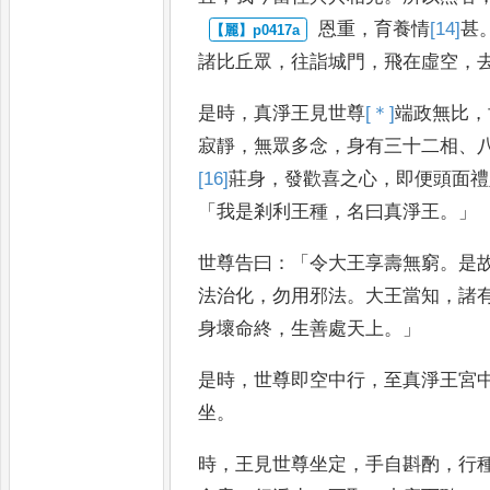
恩重
，
育養情
[14]
甚
諸比丘眾
，
往
詣城門
，
飛在虛空
，
是時
，
真淨
王見世尊
[＊]
端政
無比
，
寂靜
，
無眾多念
，
身有三十二相
、
[16]
莊身
，
發歡喜之心
，
即便頭面禮
「
我是剎利王種
，
名曰真淨王
。」
世尊告曰
：
「
令大王享壽無窮
。
是
法治
化
，
勿用邪法
。
大王當知
，
諸
身壞命終
，
生善處天上
。」
是時
，
世尊即空中
行
，
至真淨王宮
坐
。
時
，
王見
世尊坐定
，
手自斟酌
，
行