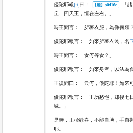
優陀耶報
[6]
曰
：
「
諸
丘
、
四天王
，
恒在左右
。」
時王
問言
：「
所著衣服
，
為像何類
優陀耶報言
：「
如
來所著衣裳
，
名
[
時王問言
：「
食何等
食
？」
優陀耶報言
：「
如來身者
，
以法為
王復
問曰
：「
云何
，
優陀耶
！
如來
優陀耶報
言
：「
王勿愁悒
，
却後七
城
。」
是
時
，
王極歡喜
，
不能自勝
，
手自
耶
。