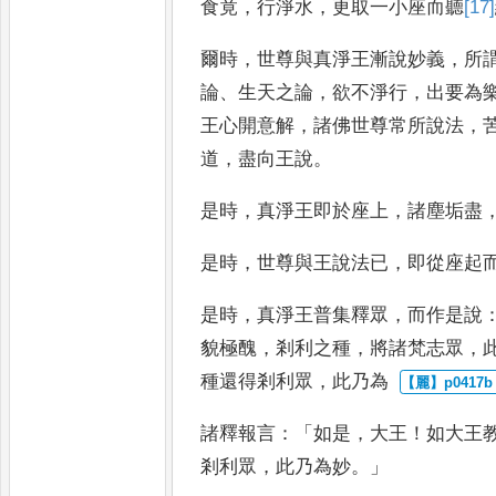
食
竟
，
行淨水
，
更取一小座而聽
[17]
爾時
，
世尊
與真淨王漸說妙義
，
所
論
、
生
天之論
，
欲不淨行
，
出要為
王
心開意解
，
諸佛世尊常所說法
，
道
，
盡向王說
。
是時
，
真淨王即於座上
，
諸塵垢盡
是時
，
世尊與王說法已
，
即從座
起
是時
，
真淨王普集釋眾
，
而作是說
貌極醜
，
剎利之種
，
將諸梵志眾
，
種還得剎利眾
，
此乃為
諸釋報言
：「
如是
，
大王
！
如大王
剎利眾
，
此乃為妙
。」