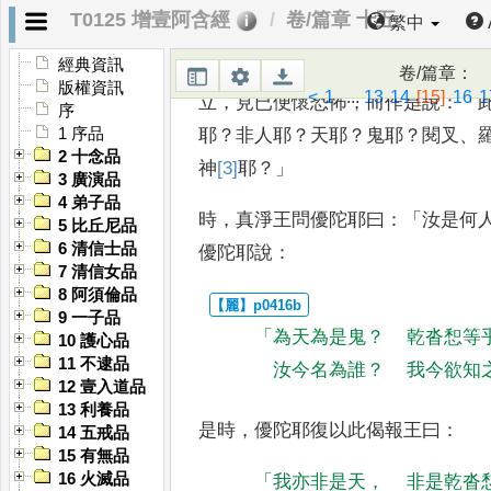
T0125 增壹阿含經
卷/篇章 十五
繁中
爾時
，
真淨王在
大殿上坐
，
及諸
[1]
經典資訊
耶飛在空
中
。
時真淨王見優陀耶手
卷/篇章
：
版權資訊
<
1
...
13
14
[15]
16
1
立
，
見已便懷恐怖
，
而作是說
：「
序
耶
？
非人耶
？
天耶
？
鬼耶
？
閱叉
、
1 序品
2 十念品
神
[3]
耶
？」
3 廣演品
4 弟子品
時
，
真淨王問優陀耶曰
：「
汝是何
5 比丘尼品
6 清信士品
優陀耶說
：
7 清信女品
8 阿須倫品
9 一子品
「
為天為是鬼
？
乾沓惒等
10 護心品
11 不逮品
汝今名為誰
？
我今欲知
12 壹入道品
13 利養品
是時
，
優陀耶復以此偈報王曰
：
14 五戒品
15 有無品
16 火滅品
「
我亦非是天
，
非是乾沓