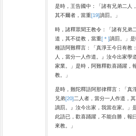
是時
，
王告國中
：「
諸有
兄弟二人
其不爾者
，
當重
[19]
謫
罰
。」
時
，
諸釋眾聞王教令
：「
諸有兄弟
道
，
其不從教
，
當重
[＊]
謫
罰
。」
是
種語阿難釋言
：「
真淨王今日
有教
人
，
當分一人作道
。』
汝今
出家學
家業
。」
是時
，
阿難
釋歡喜踊躍
，
教
。」
是時
，
難陀釋語
阿那律釋言
：「
真
兄弟
[20]
二人
者
，
當分一人作道
，
其
謫
罰
。』
汝今出家
，
我當在家
。」
此語
已
，
歡喜踊躍
，
不能自勝
，
報
來
教
。」