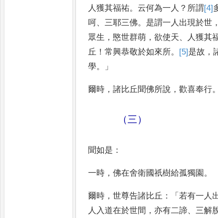
人獲其福祐
。
云何為一人
？
所謂
[4]
呵
、
三耶三佛
。
是謂一人出現於世
眾生
，
愍世群萌
，
欲使天
、
人
獲其
丘
！
常興恭敬於如來
所
。
[5]
是故
，
學
。」
爾時
，
諸比丘聞
佛所說
，
歡喜奉行
（三）
聞如是
：
一時
，
佛在舍衛國祇樹給孤獨
園
。
爾時
，
世尊告諸比丘
：「
若有一人
人入道在於世間
，
亦有二諦
、
三
解