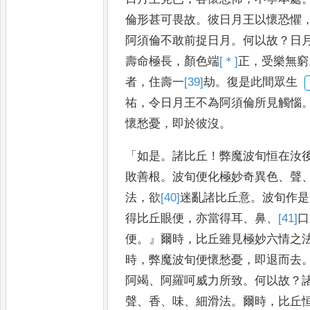
倫形甚可畏
故
。
彼日月王以懷恐懼
阿
須倫不敢前捉日月
。
何以故
？
日
壽命極長
，
顏色端
[＊]
正
，
受樂無窮
者
，
住壽一
[39]
劫
。
復是此間眾生
祐
，
令日月王不為阿須倫所見觸惱
懷愁憂
，
即於彼沒
。
「
如是
。
諸比
丘
！
弊魔波旬恒在汝
敗善
根
。
波旬便化極妙奇異色
、
聲
法
，
欲
[40]
迷
亂諸比丘意
。
波旬作是
得比丘眼便
，
亦當得耳
、
鼻
、
[41]
口
便
。』
爾
時
，
比丘雖見極妙六情之
時
，
弊魔波旬便懷愁憂
，
即退而去
阿竭
、
阿羅呵威力所致
。
何以故
？
聲
、
香
、
味
、
細滑法
。
爾時
，
比丘