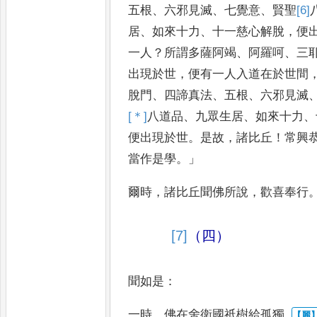
五根
、
六邪見滅
、
七覺意
、
賢
聖
[6]
居
、
如來十力
、
十一慈心
解脫
，
便
一人
？
所謂多薩
阿竭
、
阿羅呵
、
三
出現於
世
，
便有一人入道在於世間
脫門
、
四諦真法
、
五根
、
六邪見滅
[＊]
八道品
、
九眾生居
、
如來十力
、
便出現於世
。
是故
，
諸比丘
！
常興
當作是學
。」
爾時
，
諸比丘聞佛
所說
，
歡喜奉行
[7]
（四）
聞如是
：
一時
，
佛在舍衛國祇樹給孤獨