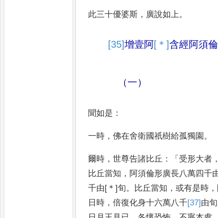
此三十優婆斯
，
廣說如上
。
[35]
增壹阿
[＊]
含
經
阿須倫
（一）
聞如是
：
一時
，
佛在舍衛國祇樹給孤獨園
。
爾時
，
世尊告諸比丘
：「
受形大者
比丘當知
，
阿須倫形廣長八萬四千
千由
[＊]
旬
。
比丘當知
，
或有是時
，
日時
，
倍復化身十六萬八
千
[37]
由旬
日月王見已
，
各懷恐
怖
，
不寧本處