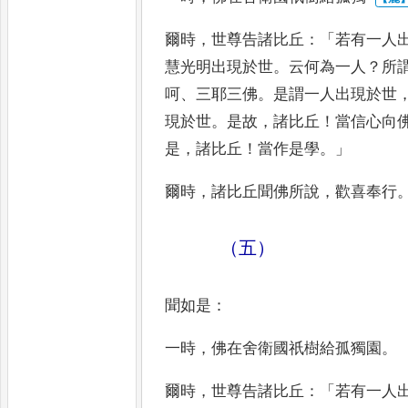
爾時
，
世尊告諸比丘
：「
若有一人
慧光明出現於世
。
云何為一人
？
所
呵
、
三耶三佛
。
是謂一人
出現於世
現於世
。
是故
，
諸比丘
！
當信心向
是
，
諸比
丘
！
當作是學
。」
爾時
，
諸比丘聞佛所說
，
歡喜
奉行
（五）
聞如是
：
一時
，
佛在舍衛國祇樹給孤獨
園
。
爾時
，
世尊告諸比丘
：「
若有一人