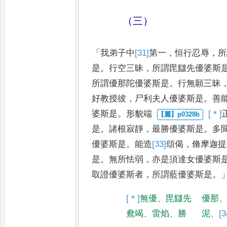
（三）
「
我弟子中
[31]
第一
，
恒行忍辱
，
所
是
。
行空三昧
，
所謂毘讎先優婆斯
所謂優那陀優婆斯是
。
行無願三
昧
好教授彼
，
尸利夫人優婆
斯是
。
善
婆斯是
。
形貌端
[＊]
是
。
諸根寂靜
，
最勝優婆斯
是
。
多
優婆斯是
。
能造
[33]
頌偈
，
脩摩迦提
是
。
無所怯弱
，
亦是
須達女優婆斯
取證優婆
斯者
，
所謂藍優婆斯是
。
[＊]
無優
、
毘讎先
優那
鴦竭
、
雷焰
、
勝
泥
、
[3