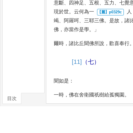
意斷
、
四神足
、
五根
、
五
力
、
七覺
現於世
。
云何為一
人
竭
、
阿羅呵
、
三耶三佛
。
是故
，
諸
佛
，
亦當作是學
。」
爾時
，
諸
比丘聞佛所說
，
歡喜奉行
[11]
（七）
聞如是
：
一時
，
佛在舍衛國祇樹給孤獨
園
。
目次
爾時
，
世尊告諸比丘
：「
若有一人
卷/篇章
類多懷愁憂
，
天及人民普失
[12]
廕
覆
所謂多薩阿竭
、
阿羅呵
、
三耶
三佛