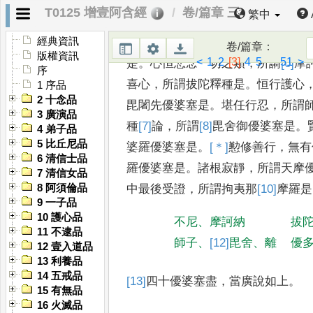
T0125 增壹阿含經
卷/篇章 三
繁中
「
我弟子中第一優婆塞
，
恒行慈心
經典資訊
卷/篇章
：
版權資訊
<
1
2
[3]
4
5
...
51
>
是
。
心恒悲念一切之類
，
所謂
[6]
摩
序
喜心
，
所謂拔陀釋種是
。
恒
行護心
1 序品
2 十念品
毘闍先優婆塞是
。
堪任行忍
，
所謂
3 廣演品
種
[7]
論
，
所
謂
[8]
毘舍御
優婆塞是
。
4 弟子品
5 比丘尼品
婆
羅
優婆塞是
。
[＊]
懃
修善行
，
無有
6 清信士品
羅優婆塞是
。
諸根寂靜
，
所謂天摩
7 清信女品
中最後受證
，
所謂拘夷那
[10]
摩羅
是
8 阿須倫品
9 一子品
10 護心品
不尼
、
摩訶納
拔
11 不逮品
師子
、
[12]
毘舍
、
離
優
12 壹入道品
13 利養品
14 五戒品
[13]
四十
優婆塞盡
，
當廣說如上
。
15 有無品
16 火滅品