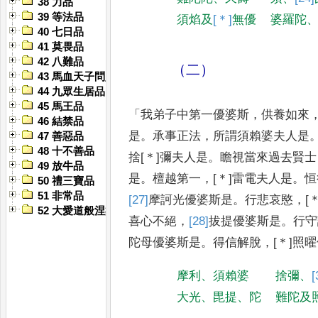
38 力品
39 等法品
須焰及
[＊]
無優
婆羅陀
40 七日品
41 莫畏品
42 八難品
（二）
43 馬血天子問八政品
44 九眾生居品
45 馬王品
「
我弟子中第一優婆斯
，
供養如來
46 結禁品
是
。
承事正法
，
所謂須賴婆夫人是
47 善惡品
48 十不善品
捨
[＊]
彌夫人是
。
瞻視當來過去賢
士
49 放牛品
是
。
檀越第一
，
[＊]
雷電夫人
是
。
恒
50 禮三寶品
51 非常品
[27]
摩訶光
優婆斯是
。
行
悲哀愍
，
[
52 大愛道般涅槃品
喜心不絕
，
[28]
拔提
優
婆斯是
。
行守
陀母
優婆斯是
。
得
信解脫
，
[＊]
照曜
摩利
、
須賴婆
捨彌
、
[
大光
、
毘提
、
陀
難陀及