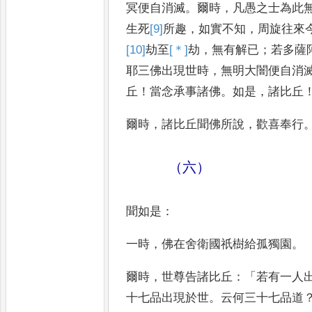
冥便自消滅
。
爾時
，
凡愚之士為
此
生死
[9]
所
趣
，
如實不知
，
周旋往來
[10]
劫
至
[＊]
劫
，
無有解
已
；
若多薩
耶三佛出現世時
，
無明大闇便自消
丘
！
當念承
事諸佛
。
如是
，
諸比丘
爾時
，
諸比
丘聞佛所說
，
歡喜奉行
（六）
聞如是
：
一時
，
佛在舍衛國祇樹給孤獨
園
。
爾時
，
世尊告諸比丘
：「
若有一人
十七品出現於世
。
云何三十七
品道