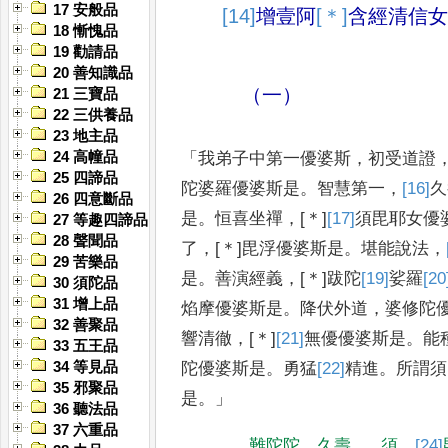
17 安般品
[14]
增壹阿
[＊]
含
經
清信女
18 慚愧品
19 勸請品
20 善知識品
（一）
21 三寶品
22 三供養品
23 地主品
24 高幢品
「
我弟子中第一優婆斯
，
初受道證
25 四諦品
陀婆羅優婆斯是
。
智慧第一
，
[16]
久
26 四意斷品
是
。
恒喜坐禪
，
[＊]
[17]
須毘耶
女優
27 等趣四諦品
28 聲聞品
了
，
[＊]
毘浮優婆斯是
。
堪能說法
，
29 苦樂品
是
。
善演經義
，
[＊]
跋陀
[19]
娑羅
[20
30 須陀品
31 增上品
焰摩
優婆斯是
。
降伏外道
，
婆修陀
32 善聚品
響
清徹
，
[＊]
[21]
無優
優婆斯是
。
能
33 五王品
34 等見品
陀優婆斯是
。
勇猛
[22]
精進
。
所謂須
35 邪聚品
是
。」
36 聽法品
37 六重品
難陀陀
、
久壽
須
、
[24]