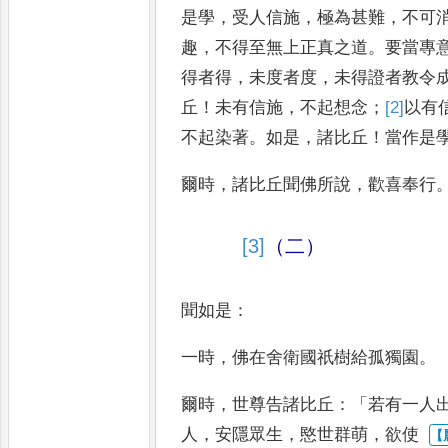
是學
，
受人信施
，
極為甚難
，
不可
趣
，
不得至無上正真之道
。
要當專
得者得
，
未度者度
，
未得證者
教令
丘
！
未有信施
，
不起
想念
；
[2]
以
有
不起染著
。
如
是
，
諸比丘
！
當作是
爾時
，
諸比丘聞佛所
說
，
歡喜奉行
[3]
（二）
聞如是
：
一時
，
佛在舍衛國祇樹給孤獨
園
。
爾時
，
世尊告諸比丘
：「
若有一人
人
，
安隱眾生
，
愍世群萌
，
欲使