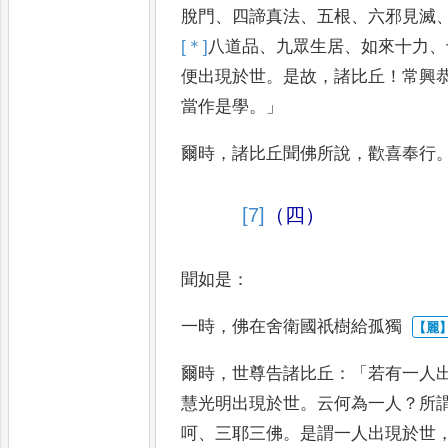
脫門
、
四諦真法
、
五根
、
六邪見滅
[＊]
八道品
、
九眾生居
、
如來十力
、
便出現於世
。
是故
，
諸比丘
！
常興
當作是學
。」
爾時
，
諸比丘聞佛
所說
，
歡喜奉行
[7]
（四）
聞如是
：
一時
，
佛在舍衛國祇樹給孤獨
爾時
，
世尊告諸比丘
：「
若有一人
慧光明出現於世
。
云何為一人
？
所
呵
、
三耶三佛
。
是謂一人
出現於世