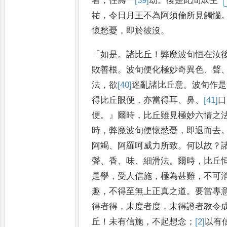
者
，
住壽一
[39]
劫
。
復是此間眾生
祐
，
令日月王不為阿須倫所見觸惱
懷愁憂
，
即於彼沒
。
「
如是
。
諸比
丘
！
弊魔波旬恒在汝
敗善
根
。
波旬便化極妙奇異色
、
聲
法
，
欲
[40]
迷
亂諸比丘意
。
波旬作是
得比丘眼便
，
亦當得耳
、
鼻
、
[41]
口
便
。』
爾
時
，
比丘雖見極妙六情之
時
，
弊魔波旬便懷愁憂
，
即退而去
阿竭
、
阿羅呵威力所致
。
何以故
？
聲
、
香
、
味
、
細滑法
。
爾時
，
比丘
是學
，
受人信施
，
極為甚難
，
不可
趣
，
不得至無上正真之道
。
要當專
得者得
，
未度者度
，
未得證者
教令
丘
！
未有信施
，
不起
想念
；
[2]
以
有