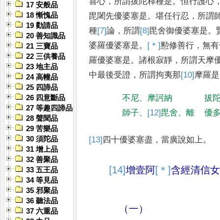
喜心
，
所謂拔陀釋種是
。
恒
行護心
17 安般品
毘闍先優婆塞是
。
堪任行忍
，
所謂
18 慚愧品
19 勸請品
種
[7]
論
，
所
謂
[8]
毘舍御
優婆塞是
。
20 善知識品
婆
羅
優婆塞是
。
[＊]
懃
修善行
，
無有
21 三寶品
22 三供養品
羅優婆塞是
。
諸根寂靜
，
所謂天摩
23 地主品
中最後受證
，
所謂拘夷那
[10]
摩羅
是
24 高幢品
25 四諦品
不尼
、
摩訶納
拔
26 四意斷品
27 等趣四諦品
師子
、
[12]
毘舍
、
離
優
28 聲聞品
29 苦樂品
30 須陀品
[13]
四十
優婆塞盡
，
當廣說如上
。
31 增上品
32 善聚品
[14]
增壹阿
[＊]
含
經
清信女
33 五王品
34 等見品
35 邪聚品
36 聽法品
（一）
37 六重品