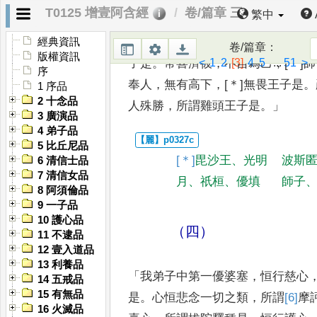
T0125 增壹阿含經
卷/篇章 三
繁中
心向佛
，
意不變易
，
所謂優
填王是
月光王子是
。
供奉
聖眾
，
意恒平等
經典資訊
卷/篇章
：
版權資訊
<
1
2
[3]
4
5
...
51
>
子是
。
常喜
濟彼
，
不自為己
，
[＊]
師
序
奉人
，
無有高下
，
[＊]
無畏王子是
。
1 序品
2 十念品
人
殊勝
，
所謂雞頭王子是
。」
3 廣演品
4 弟子品
5 比丘尼品
[＊]
毘
沙王
、
光明
波斯
6 清信士品
7 清信女品
月
、
祇桓
、
優填
師子
8 阿須倫品
9 一子品
10 護心品
（四）
11 不逮品
12 壹入道品
13 利養品
「
我弟子中第一優婆塞
，
恒行慈心
14 五戒品
15 有無品
是
。
心恒悲念一切之類
，
所謂
[6]
摩
16 火滅品