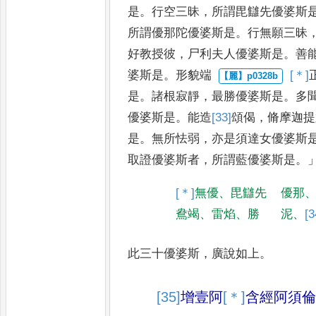
是
。
行空三昧
，
所謂毘讎先優婆斯
所謂優那陀優婆斯是
。
行無願三
昧
好教授彼
，
尸利夫人優婆
斯是
。
善
婆斯是
。
形貌端
[＊]
是
。
諸根寂靜
，
最勝優婆斯
是
。
多
優婆斯是
。
能造
[33]
頌偈
，
脩摩迦提
是
。
無所怯弱
，
亦是
須達女優婆斯
取證優婆
斯者
，
所謂藍優婆斯是
。
[＊]
無優
、
毘讎先
優那
鴦竭
、
雷焰
、
勝
泥
、
[3
此三十優婆斯
，
廣說如上
。
[35]
增壹阿
[＊]
含
經
阿須倫