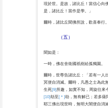
現於世
。
是故
，
諸比丘
！
當信心向
是
，
諸比
丘
！
當作是學
。」
爾時
，
諸比丘聞佛所說
，
歡喜
奉行
（五）
聞如是
：
一時
，
佛在舍衛國祇樹給孤獨
園
。
爾時
，
世尊告諸比丘
：「
若有一人
冥便自消滅
。
爾時
，
凡愚之士為
此
生死
[9]
所
趣
，
如實不知
，
周旋往來
[10]
劫
至
[＊]
劫
，
無有解
已
；
若多薩
耶三佛出現世時
，
無明大闇便自消