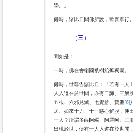
學
。」
爾時
，
諸比丘聞
佛所說
，
歡喜奉行
（三）
聞如是
：
一時
，
佛在舍衛國祇樹給孤獨
園
。
爾時
，
世尊告諸比丘
：「
若有一人
人入道在於世間
，
亦有二諦
、
三
解
五根
、
六邪見滅
、
七覺意
、
賢
聖
[6]
居
、
如來十力
、
十一慈心
解脫
，
便
一人
？
所謂多薩
阿竭
、
阿羅呵
、
三
出現於
世
，
便有一人入道在於世間