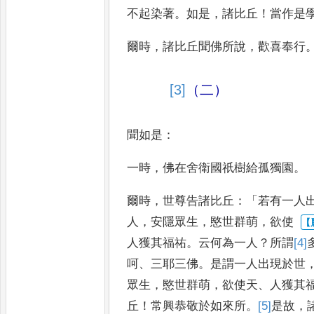
不起染著
。
如
是
，
諸比丘
！
當作是
爾時
，
諸比丘聞佛所
說
，
歡喜奉行
[3]
（二）
聞如是
：
一時
，
佛在舍衛國祇樹給孤獨
園
。
爾時
，
世尊告諸比丘
：「
若有一人
人
，
安隱眾生
，
愍世群萌
，
欲使
人獲其福祐
。
云何為一人
？
所謂
[4]
呵
、
三耶三佛
。
是謂一人出現於世
眾生
，
愍世群萌
，
欲使天
、
人
獲其
丘
！
常興恭敬於如來
所
。
[5]
是故
，