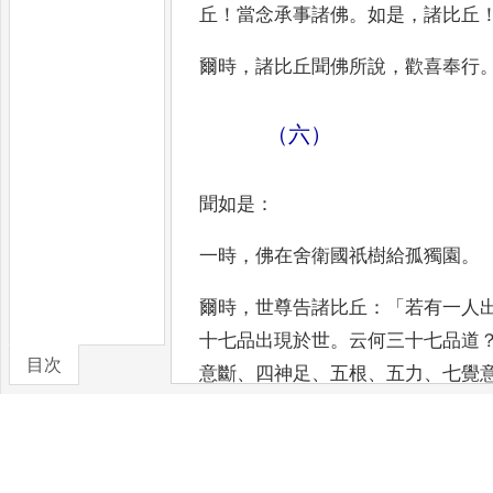
丘
！
當念承
事諸佛
。
如是
，
諸比丘
爾時
，
諸比
丘聞佛所說
，
歡喜奉行
（六）
聞如是
：
一時
，
佛在舍衛國祇樹給孤獨
園
。
爾時
，
世尊告諸比丘
：「
若有一人
十七品出現於世
。
云何三十七
品道
目次
意斷
、
四神足
、
五根
、
五
力
、
七覺
卷/篇章
現於世
。
云何為一
人
竭
、
阿羅呵
、
三耶三佛
。
是故
，
諸
佛
，
亦當作是學
。」