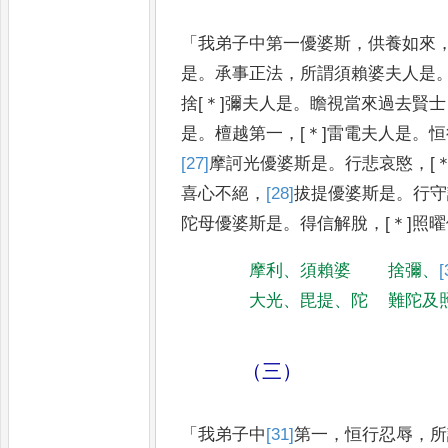
「
我弟子中第一優婆斯
，
供養如來
是
。
承事正法
，
所謂須賴婆夫人是
捨
[＊]
彌夫人是
。
瞻視當來過去賢
士
是
。
檀越第一
，
[＊]
雷電夫人
是
。
恒
[27]
摩訶光
優婆斯是
。
行
悲哀愍
，
[
喜心不絕
，
[28]
拔提
優
婆斯是
。
行守
陀母
優婆斯是
。
得
信解脫
，
[＊]
照曜
摩利
、
須賴婆
捨彌
、
[
大光
、
毘提
、
陀
難陀及
（三）
「
我弟子中
[31]
第一
，
恒行忍辱
，
所