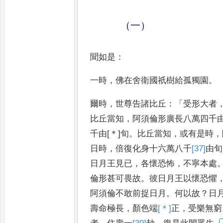
（一）
聞如是
：
一時
，
佛在舍衛國祇樹給孤獨園
。
爾時
，
世尊告諸比丘
：「
受形大者
比丘當知
，
阿須倫形廣長八萬四千
千由
[＊]
旬
。
比丘當知
，
或有是時
，
日時
，
倍復化身十六萬八
千
[37]
由旬
日月王見已
，
各懷恐
怖
，
不寧本處
倫形甚可畏
故
。
彼日月王以懷恐懼
阿
須倫不敢前捉日月
。
何以故
？
日
壽命極長
，
顏色端
[＊]
正
，
受樂無窮