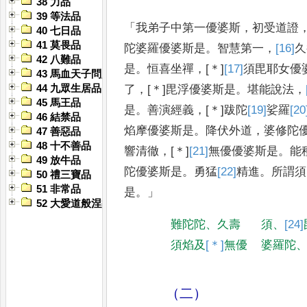
38 力品
39 等法品
「
我弟子中第一優婆斯
，
初受道證
40 七日品
41 莫畏品
陀婆羅優婆斯是
。
智慧第一
，
[16]
久
42 八難品
是
。
恒喜坐禪
，
[＊]
[17]
須毘耶
女優
43 馬血天子問八政品
44 九眾生居品
了
，
[＊]
毘浮優婆斯是
。
堪能說法
，
45 馬王品
是
。
善演經義
，
[＊]
跋陀
[19]
娑羅
[20
46 結禁品
焰摩
優婆斯是
。
降伏外道
，
婆修陀
47 善惡品
48 十不善品
響
清徹
，
[＊]
[21]
無優
優婆斯是
。
能
49 放牛品
陀優婆斯是
。
勇猛
[22]
精進
。
所謂須
50 禮三寶品
51 非常品
是
。」
52 大愛道般涅槃品
難陀陀
、
久壽
須
、
[24]
須焰及
[＊]
無優
婆羅陀
（二）