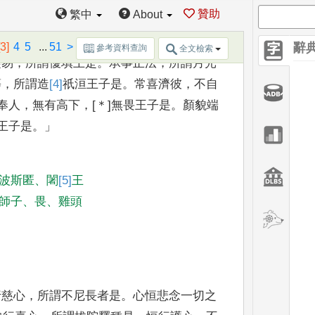
贊助
繁中
About
]
喜
惠施
，
所謂
[2]
毘
沙王是
。
所施狹少
，
[3]
波斯匿是
。
得無根善信
，
起歡喜心
，
所
謂王
[3]
4
5
...
51
>
辭
參考資料查詢
全文檢索
變易
，
所謂優
填王是
。
承事正法
，
所謂月光
等
，
所謂造
[4]
祇洹
王子是
。
常喜
濟彼
，
不自
奉人
，
無有高下
，
[＊]
無畏王子是
。
顏貌端
王子是
。」
波斯匿
、
闍
[5]
王
師子
、
畏
、
雞頭
行慈心
，
所謂不
尼長者是
。
心恒悲念一切之