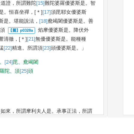
受道證
，
所謂難
陀
[15]
難
陀婆羅優婆斯是
。
智
是
。
恒喜坐禪
，
[＊]
[17]
須毘耶
女優婆斯
斯是
。
堪能說法
，
[18]
鴦
竭闍
優婆斯是
。
善
須
焰摩
優婆斯是
。
降伏外
響
清徹
，
[＊]
[21]
無優
優婆斯是
。
能種種
猛
[22]
精進
。
所謂須
[23]
頭優婆
斯是
。」
、
[24]
毘
、
鴦竭闍
羅陀
、
須
[25]
頭
養如來
，
所謂摩
利夫人是
。
承事正法
，
所謂
6]
捨
[＊]
彌夫人是
。
瞻視當來過去賢
士
，
所
＊]
雷電夫人
是
。
恒行慈三昧
，
所謂
[27]
摩訶