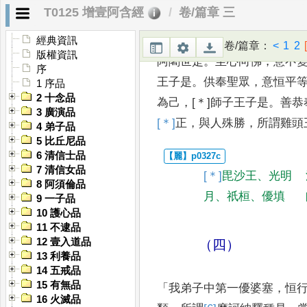
T0125 增壹阿含經
卷/篇章 三
「
我弟子中第一優婆塞
，
好
[1
光
明王是
。
建立善
本
，
[＊]
王
經典資訊
卷/篇章
：
<
1
2
版權資訊
阿闍世是
。
至心向佛
，
意不
序
王子是
。
供奉
聖眾
，
意恒平
1 序品
2 十念品
為己
，
[＊]
師子王子是
。
善恭
3 廣演品
[＊]
正
，
與人
殊勝
，
所謂雞頭
4 弟子品
5 比丘尼品
6 清信士品
7 清信女品
[＊]
毘
沙王
、
光明
8 阿須倫品
月
、
祇桓
、
優填
9 一子品
10 護心品
11 不逮品
12 壹入道品
（四）
13 利養品
14 五戒品
15 有無品
「
我弟子中第一優婆塞
，
恒
16 火滅品