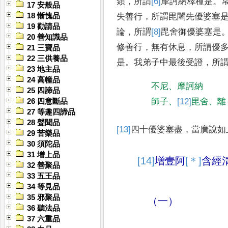
類
，
所謂
[6]
摩訶
納釋種
是
。
17 安般品
失善行
，
所謂毘闍先優婆塞
18 慚愧品
19 勸請品
論
，
所
謂
[8]
毘舍御
優婆塞是
20 善知識品
修善行
，
無有休息
，
所謂優
21 三寶品
22 三供養品
是
。
我弟子中最後受證
，
所
23 地主品
24 高幢品
不尼
、
摩訶納
25 四諦品
師子
、
[12]
毘舍
、
離
26 四意斷品
27 等趣四諦品
28 聲聞品
[13]
四十
優婆塞盡
，
當廣說如
29 苦樂品
30 須陀品
31 增上品
[14]
增壹阿
[＊]
含
經
32 善聚品
33 五王品
34 等見品
35 邪聚品
（一）
36 聽法品
37 六重品