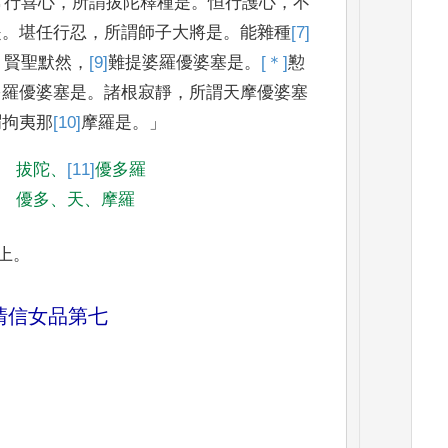
常行喜心
，
所謂拔陀釋種是
。
恒
行護心
，
不
是
。
堪任行忍
，
所謂師子大將是
。
能雜種
[7]
。
賢聖默然
，
[9]
難提婆
羅
優婆塞是
。
[＊]
懃
多
羅優婆塞是
。
諸根寂靜
，
所謂天摩優婆塞
謂拘夷那
[10]
摩羅
是
。」
拔陀
、
[11]
優多羅
優多
、
天
、
摩羅
上
。
清信女品第七