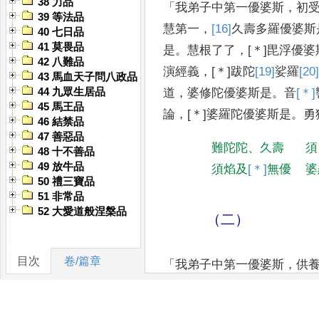
38 力品
「
我弟子中第一優婆斯
，
初
39 等法品
慧第一
，
[16]
久
壽多
羅
優婆斯
40 七日品
41 莫畏品
是
。
慧根了了
，
[＊]
毘浮優婆
42 八難品
演經義
，
[＊]
跋陀
[19]
娑羅
[20]
43 馬血天子問八政品
44 九眾生居品
道
，
婆修陀優婆斯是
。
音
[＊]
45 馬王品
論
，
[＊]
婆
羅陀優婆斯是
。
勇
46 結禁品
47 善惡品
難陀陀
、
久壽
須
48 十不善品
49 放牛品
須焰及
[＊]
無優
婆
50 禮三寶品
51 非常品
52 大愛道般涅槃品
（二）
目次
卷/篇章
「
我弟子中第一優婆斯
，
供
須賴婆夫人是
。
供養聖眾
，
[2
謂月光夫人是
。
檀越第一
，
[