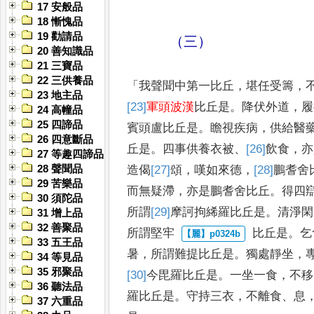
17 安般品
18 慚愧品
19 勸請品
（三）
20 善知識品
21 三寶品
22 三供養品
「
我聲聞中第一比丘
，
堪任受籌
，
23 地主品
[23]
軍頭波漢
比丘是
。
降伏外道
，
履
24 高幢品
25 四諦品
賓頭盧
比丘是
。
瞻視疾病
，
供給
醫
26 四意斷品
丘是
。
四事供養衣被
、
[26]
飲食
，
亦
27 等趣四諦品
造偈
[27]
頌
，
嘆如來德
，
[28]
鵬耆
舍
28 聲聞品
29 苦樂品
而無疑滯
，
亦是鵬耆
舍比丘
。
得四
30 須陀品
所謂
[29]
摩訶拘
絺羅
比丘是
。
清淨閑
31 增上品
32 善聚品
所謂堅牢
比丘是
。
乞
33 五王品
暑
，
所謂難提比丘
是
。
獨處靜坐
，
34 等見品
35 邪聚品
[30]
今毘
羅比丘
是
。
一坐一食
，
不移
36 聽法品
羅比丘是
。
守持三衣
，
不離食
、
息
37 六重品