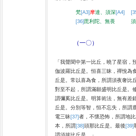
梵
[A3]
摩
達
、
須深
[A4]
[3
[36]
毘利陀
、
無畏
（一〇）
「
我聲聞中第一比丘
，
曉了星宿
，
伽波羅比丘是
。
恒喜三昧
，
禪悅
為
丘是
。
常以喜為食
，
所
謂須夜奢比
對至不起
，
所
謂滿願盛明比丘是
。
謂彌
奚比丘是
。
明算術法
，
無有差
丘是
。
分別等智
，
恒不忘失
，
所謂
電三昧
[37]
者
，
不懷恐怖
，
所謂地
比
本
，
所謂
[38]
頭那
比丘是
。
最後
[39]
謂須拔比丘是
。」