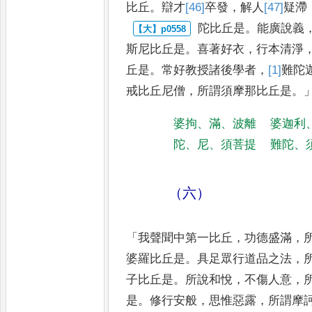
比丘
。
辯才
[46]
卒發
，
解人
[47]
疑
滯
陀比丘是
。
能廣說義
斯尼
比丘是
。
喜著好衣
，
行本清淨
丘是
。
常好教授諸後學者
，
[1]
難陀
戒比丘尼僧
，
所謂須摩那比丘是
。
婆拘
、
滿
、
波離
婆迦利
陀
、
尼
、
須菩提
難陀
、
（六）
「
我聲聞中第一比丘
，
功德盛滿
，
婆羅比丘是
。
具足眾行道品之法
，
子比丘是
。
所說和悅
，
不傷
人意
，
是
。
修行安般
，
思惟
惡露
，
所謂摩