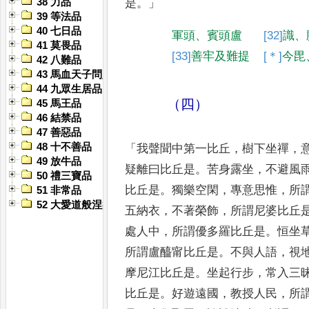
是
。」
38 力品
39 等法品
40 七日品
軍頭
、
賓頭盧
[32]
識
、
41 莫畏品
[33]
善牢
及難提
[＊]
今毘
42 八難品
43 馬血天子問八政品
44 九眾生居品
（四）
45 馬王品
46 結禁品
47 善惡品
48 十不善品
「
我聲聞中第一比丘
，
樹下坐禪
，
49 放牛品
疑離曰比丘是
。
苦身露坐
，
不避風
50 禮三寶品
比丘是
。
獨樂空閑
，
專意思惟
，
所
51 非常品
52 大愛道般涅槃品
五納衣
，
不著榮飾
，
所謂
尼婆比丘
處人中
，
所謂優
多羅比丘是
。
恒坐
所謂盧
醯甯比丘是
。
不與人語
，
視
摩尼江比丘是
。
坐起行步
，
常入三
比丘是
。
好遊遠國
，
教授人民
，
所