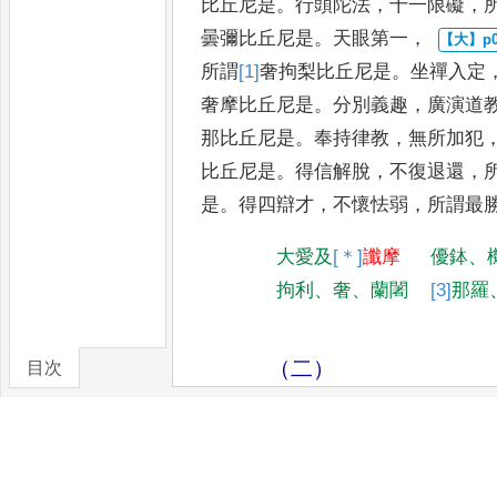
比丘尼是
。
行頭陀法
，
十一限
礙
，
曇彌
比丘尼是
。
天眼第一
，
所謂
[1]
奢拘梨
比丘尼是
。
坐禪入定
奢摩比丘尼是
。
分別義趣
，
廣演道
那比丘尼是
。
奉持
律教
，
無所加犯
比丘尼是
。
得信解脫
，
不復退還
，
是
。
得四辯才
，
不懷怯弱
，
所謂最
大愛及
[＊]
讖摩
優鉢
、
拘利
、
奢
、
蘭闍
[3]
那羅
（二）
目次
卷/篇章
「
我聲聞中第一比丘尼
，
自識宿命
拔
陀迦毘離比丘尼是
。
顏色端
[＊]
正