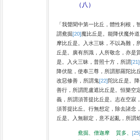
（八）
「
我聲聞中第一比丘
，
體性利根
，
謂鴦掘
[20]
魔
比丘是
。
能降伏魔外道
摩比丘是
。
入水三昧
，
不以為
難
，
丘是
。
廣有所識
，
人
所敬念
，
亦是
是
。
入火三昧
，
普照十方
，
所謂
[21]
降伏龍
，
使
奉三尊
，
所謂那羅陀比
改
惡修善
，
所謂鬼
[22]
陀
比丘是
。
降
善行
，
所謂毘盧遮比丘是
。
恒樂空
義
，
所謂須菩提比丘是
。
志在空寂
須菩提比丘
。
行無想定
，
除去諸
念
丘是
。
入無願定
，
意不
起亂
，
所謂
鴦掘
、
僧迦摩
質多
、
[25