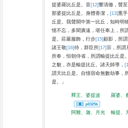
提婆羅
比丘是
。
音
[12]
響
清徹
，
聲至
那婆提比丘是
。
身體香潔
，
[13]
熏乎
丘是
。
我聲聞中第一
比丘
，
知時明
憶不忘
，
多聞
廣遠
，
堪任奉上
，
所
是
。
莊嚴服
飾
，
行步
[15]
顧
影
，
所謂
諸王敬
[16]
待
，
群臣所
[17]
宗
，
所謂
所奉
，
恒朝侍省
，
所謂輸提比丘是
之貌
，
亦是輸提比丘
。
諸天師導
，
[
謂天比丘是
。
自憶宿命無數劫事
，
是
。」
釋王
、
婆提波
羅婆
、
阿難
、
迦
、
月光
輸提
、