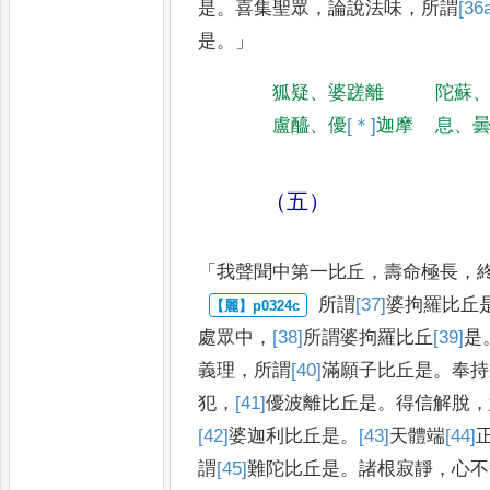
是
。
喜集聖眾
，
論說法味
，
所
謂
[36
是
。」
狐疑
、
婆蹉離
陀蘇
盧醯
、
優
[＊]
迦
摩
息
、
（五）
「
我聲聞中第一比丘
，
壽命極長
，
所謂
[37]
婆拘羅
比丘
處眾中
，
[38]
所謂
婆拘羅比丘
[39]
是
義
理
，
所謂
[40]
滿願子
比丘是
。
奉持
犯
，
[41]
優波離
比丘是
。
得信解脫
，
[42]
婆迦利
比丘是
。
[43]
天體
端
[44]
謂
[45]
難陀
比丘是
。
諸根寂靜
，
心不