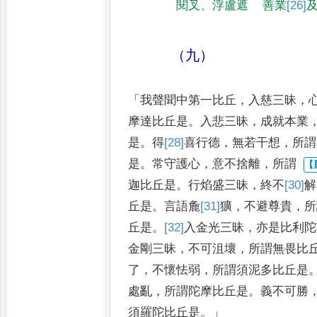
閱叉
、
浮盧遮
善業
[26]
（九）
「
我聲聞中第一比丘
，
入慈三昧
，
摩達比丘是
。
入悲三昧
，
成就本業
是
。
得
[28]
喜
行德
，
無若干想
，
所謂
是
。
常守護心
，
意不捨離
，
所謂
迦比丘是
。
行焰盛三昧
，
終不
[30]
解
丘是
。
言語麁
[31]
獷
，
不避尊貴
，
所
丘是
。
[32]
入金光三昧
，
亦是比利
陀
金剛三昧
，
不可沮壞
，
所謂
無畏比
了
，
不懷怯弱
，
所謂須
泥多比丘是
處亂
，
所謂陀
摩比丘是
。
義不可勝
須羅
陀比丘是
。」