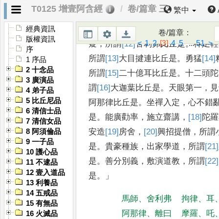
T0125 增壹阿含經
卷/篇章 三
繁中
「
我聲聞中第一比丘
，
威容端正
，
所謂馬師比丘是
。
智
經典資訊
卷/篇章
：
版權資訊
<
1
2
[3]
4
5
...
51
>
疑
，
所謂
[12]
舍利弗
比丘是
。
神足輕
序
所謂
[13]
大目揵連
比丘是
。
勇猛
[14]
1 序品
2 十念品
所
謂
[15]
二十億耳
比丘是
。
十二頭陀
3 廣演品
謂
[16]
大迦葉
比丘是
。
天眼第一
，
見
4 弟子品
5 比丘尼品
阿那律
比丘是
。
坐禪入定
，
心不錯
6 清信士品
是
。
能廣勸率
，
施立齋講
，
[18]
陀
羅
7 清信女品
安造
[19]
房舍
，
[20]
興
招提僧
，
所
謂
8 阿須倫品
9 一子品
是
。
貴豪種族
，
出家學
道
，
所謂
[21]
10 護心品
是
。
善分別義
，
敷演
道教
，
所謂
[22]
11 不逮品
12 壹入道品
是
。」
13 利養品
14 五戒品
馬師
、
舍利弗
拘律
、
耳
15 有無品
阿那律
、
離曰
摩羅
、
吒
16 火滅品