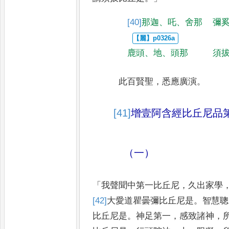
[40]
那迦
、
吒
、
舍那
彌
鹿頭
、
地
、
頭那
須
此百賢聖
，
悉應廣演
。
[41]
增壹阿含經
比丘尼品
（一）
「
我聲聞中第一比丘尼
，
久出家學
[42]
大愛道瞿曇彌
比丘尼是
。
智慧聰
比丘尼是
。
神足第一
，
感致諸神
，