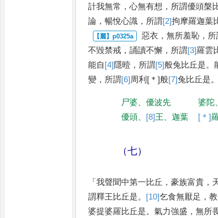
計我無常
，
心無有想
，
所謂優頭槃
論
，
暢悅心識
，
所謂
[2]
拘摩羅迦葉
惡衣
，
無所羞恥
，
所
不毀禁
戒
，
誦讀不懈
，
所謂
[3]
羅雲
能自
[4]
隱曀
，
所謂
[5]
般兔
比丘是
。
變
，
所謂
[6]
周利
[＊]
般
[7]
兔
比丘是
尸婆
、
優波先
婆陀
優頭
、
[8]
王
、
迦葉
[＊]
（七）
「
我聲聞中第一比丘
，
豪族富貴
，
謂釋王比丘是
。
[10]
乞
食無厭足
，
教
婆提婆羅
比丘是
。
氣力強盛
，
無所