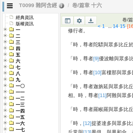
T0099 雜阿含經
卷/篇章 十六
明徹
。
經典資訊
卷/
「
時
，
尊者二十億耳與眾多
版權資訊
<
1
...
14
15
[16
一
修行者
。
二
三
「
時
，
尊者陀驃與眾多比丘
四
五
「
時
，
尊者
[9]
優
波離
與眾多
六
七
「
時
，
尊者
[10]
富樓那
與眾多
八
九
「
時
，
尊者迦旃
延與眾多比
一〇
一一
相
。
時
，
尊者
[11]
阿難
與眾多
一二
一三
「
時
，
尊
者羅睺羅與眾多比
一四
一五
「
時
，
[12]
提婆達多
與眾多比
一六
一七
丘常與
[13]
界
俱
，
與界和合
，