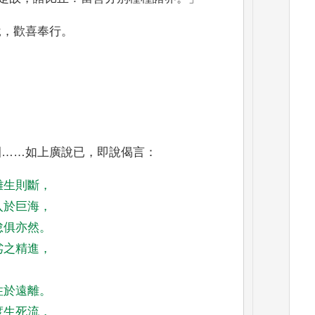
說
，
歡喜奉行
。
園
……
如上廣說已
，
即說偈言
：
離生則斷
，
入於巨海
，
怠俱亦然
。
劣之精進
，
住於遠離
。
度生死流
，