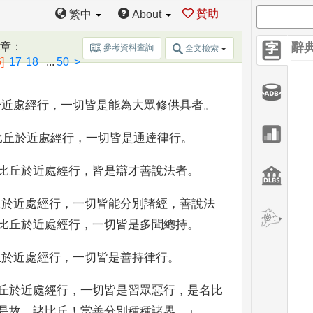
贊助
繁中
About
篇章
：
辭
參考資料查詢
全文檢索
比丘於
近處經行
，
一切皆是勇猛精進
，
專勤
]
17
18
...
50
>
於近處經行
，
一切皆是能為大眾修供具者
。
比丘於近處經行
，
一切皆是
通達律行
。
比丘於
近處經行
，
皆是辯才善說法者
。
丘於近處經行
，
一切皆能分
別諸經
，
善說法
比
丘於近處經行
，
一切皆是多聞總持
。
丘於近處經行
，
一切
皆是善持律行
。
丘
於近處經行
，
一切皆是習眾惡行
，
是名比
是故
，
諸比丘
！
當善
分別種種諸界
。」