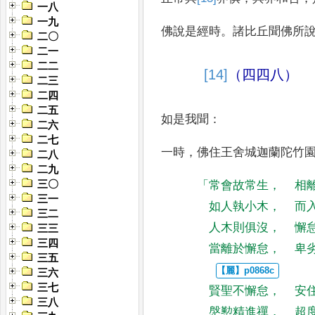
一八
一九
佛說是經時
。
諸比丘聞佛
所
二〇
二一
二二
[14]
（四四八）
二三
二四
二五
如是我聞
：
二六
二七
一時
，
佛住王舍城迦蘭陀
竹
二八
二九
三〇
「
常會故常生
，
相
三一
如人執小木
，
而
三二
人木則俱沒
，
懈
三三
三四
當離於懈怠
，
卑
三五
三六
三七
賢聖不懈怠
，
安
三八
慇懃精進禪
，
超