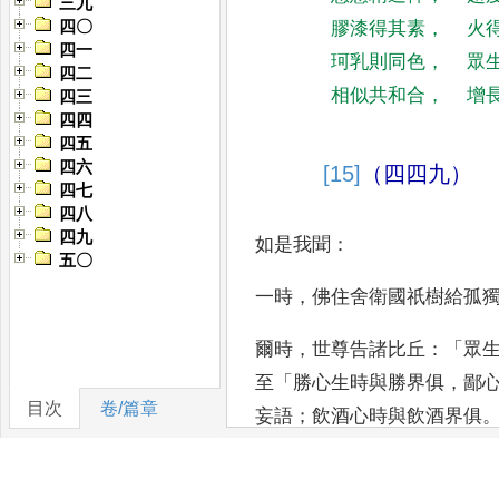
三九
四〇
膠漆得其素
，
火
四一
珂乳則同色
，
眾
四二
相似共和合
，
增
四三
四四
四五
四六
[15]
（四四九）
四七
四八
四九
如是我聞
：
五〇
一時
，
佛住舍衛國祇樹給
孤
爾時
，
世尊告諸比丘
：「
眾
至
「
勝心生時與
勝界俱
，
鄙
目次
卷/篇章
妄語
；
飲酒心時與飲酒界俱
語
；
不飲
酒與不飲酒界俱
。