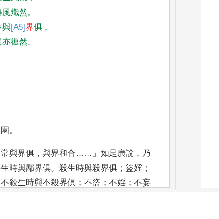
得風熾然
。
生與
[A5]
界
俱
，
長亦復然
。」
獨園
。
生常與界
俱
，
與界和合
……」
如是廣說
，
乃
心生時與鄙界俱
。
殺生時與殺
界俱
；
盜婬
；
。
不
殺生時與不殺界俱
；
不盜
；
不婬
；
不妄
是故
，
諸比丘
！
當善分別
種
[16]
種
界
。」