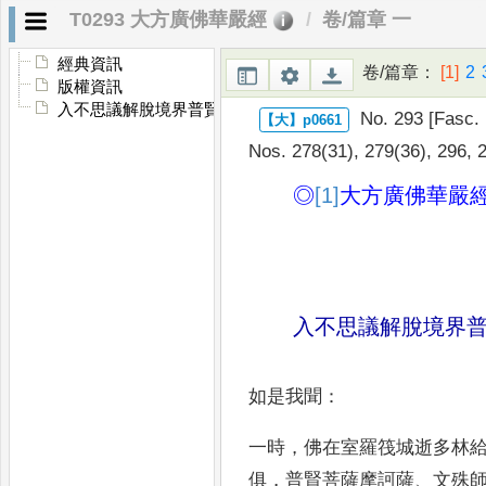
T0293 大方廣佛華嚴經
卷/篇章 一
經典資訊
卷/篇章
：
[1]
2
版權資訊
入不思議解脫境界普賢行願品
No. 293 [Fasc.
Nos. 278(31),
279(36), 296, 
◎
[1]
大方廣佛華嚴
入不思議解脫境界
如是我聞
：
一時
，
佛在室羅筏城逝多林
俱
，
普賢菩薩摩訶薩
、
文殊