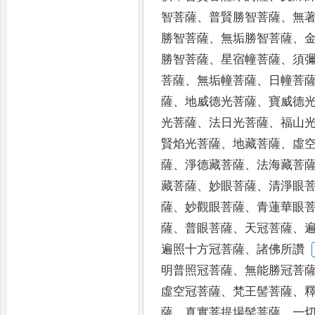
智菩薩
、
普賢勝智菩
薩
、
無
勝智菩薩
、
無垢勝智菩薩
、
勝智菩薩
、
星宿
幢菩薩
、
須
菩薩
、
無垢幢菩薩
、
日幢菩
薩
、
地威德光
菩薩
、
寶威德
光菩薩
、
法日光菩薩
、
福山
賢焰光菩
薩
、
地藏菩薩
、
虛
薩
、
淨德藏菩薩
、
法海藏菩
藏菩薩
、
妙眼菩薩
、
清淨眼
薩
、
妙觀眼菩薩
、
青蓮華眼
薩
、
普眼
菩薩
、
天冠菩薩
、
遍照十方冠菩薩
、
諸佛所讚
明普照冠菩薩
、
無能勝冠菩
虛空冠菩薩
、
梵王髻菩薩
、
薩
、
真
實菩提場髻菩薩
、
一