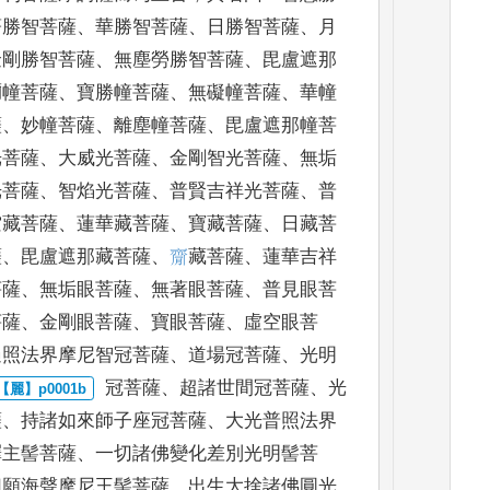
著勝智菩薩
、
華勝智菩薩
、
日勝智菩薩
、
月
金剛勝智菩薩
、
無塵勞勝智菩薩
、
毘盧遮那
彌幢菩薩
、
寶勝幢菩薩
、
無礙幢菩
薩
、
華幢
薩
、
妙幢菩
薩
、
離塵幢菩薩
、
毘盧遮那幢菩
光菩薩
、
大威光菩薩
、
金剛智光
菩薩
、
無垢
光菩薩
、
智焰光菩薩
、
普賢吉祥光菩薩
、
普
空藏菩薩
、
蓮華藏菩薩
、
寶藏
菩薩
、
日藏菩
薩
、
毘
盧遮那藏菩薩
、
𪗇
藏菩薩
、
蓮華吉祥
菩薩
、
無垢眼菩薩
、
無著眼
菩薩
、
普見眼菩
菩
薩
、
金剛眼菩薩
、
寶眼菩薩
、
虛空眼菩
遍照法界摩尼智冠菩薩
、
道
場冠菩薩
、
光明
冠菩薩
、
超諸世間冠菩薩
、
光
薩
、
持諸如來師子座冠菩薩
、
大
光普照法界
釋主
髻菩薩
、
一切諸佛變化差別光明髻菩
切願海聲摩尼王髻菩
薩
、
出生大捨諸佛圓光