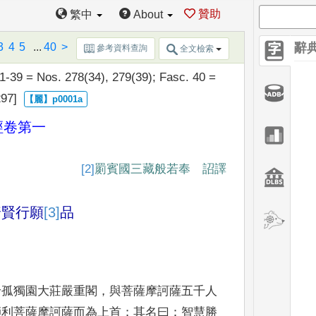
贊助
繁中
About
3
4
5
...
40
>
辭
參考資料查詢
全文檢索
 1-39 = Nos. 278(34), 279
(39); Fasc. 40 =
297]
經
卷第一
[2]
罽賓國三藏般若奉 詔譯
普賢行願
[3]
品
給孤
獨園大莊嚴重閣
，
與菩薩摩訶薩五千人
師利菩薩摩訶薩而
為上首
；
其名曰
：
智慧勝