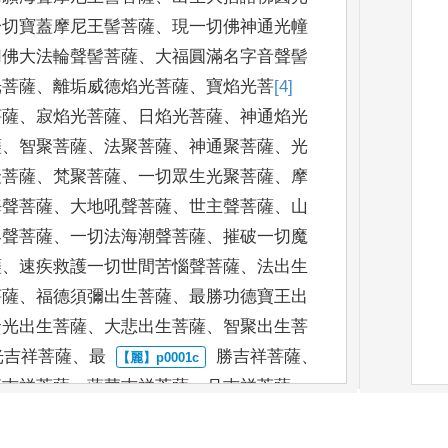
一切寶蓋摩尼王髻菩薩
、
現一切佛神
通光幢
切佛大
法輪聲髻菩薩
、
大福圓滿名字音聲髻
光菩薩
、
離垢威德焰光
菩薩
、
寶焰光菩
[4]
菩薩
、
寂焰光菩薩
、
日焰光菩薩
、
神通焰光
薩
、
智聚菩薩
、
法聚菩
薩
、
神通聚菩薩
、
光
聚菩薩
、
梵聚菩薩
、
一切眾生光聚菩薩
、
摩
海聲菩薩
、
大地吼聲
菩薩
、
世主聲菩薩
、
山
界聲菩薩
、
一切法海潮聲菩薩
、
摧破一
切魔
薩
、
速疾救
護一切世間苦惱聲菩薩
、
法出生
菩薩
、
福德須彌出生菩薩
、
最勝功德寶王出
賢光出生菩薩
、
大悲出生菩薩
、
智聚出生菩
光吉祥菩薩
、
最
勝吉祥菩薩
、
那
吉祥菩薩
、
蓮華吉祥菩薩
、
月吉祥菩薩
、
、
積吉祥菩薩
、
智慧
吉祥菩薩
、
山自在王菩
王菩薩
、
梵自在王菩薩
、
數自在王菩
薩
、
龍