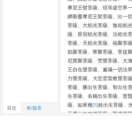
摩尼王髻菩薩
、
現等
虛空界
網垂覆摩尼王髻菩薩
、
出一
菩薩
、
大焰光菩薩
、
無垢焰
薩
、
星宿焰光菩薩
、
法焰光
菩
薩
、
天焰光菩薩
、
福聚菩
焰聚菩薩
、
華聚菩薩
、
菩提
尼
寶聚菩薩
、
梵聲菩薩
、
大
王自在聲菩薩
、
遍滿一
切法
力聲菩薩
、
大悲雲雷教聲菩
菩薩
、
勝出
生菩薩
、
智出生
生菩薩
、
名稱出生菩薩
、
普
薩
、
如來種
[5]
姓
出生菩薩
、
目次
卷/篇章
正勇出生吉祥菩薩
、
毘盧遮
虛
空吉祥菩薩
、
寶吉祥菩薩
薩
、
法自在王菩薩
、
世自在