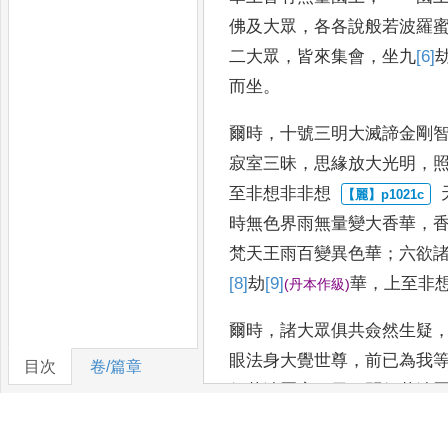
佛及大眾
，
各各說般若波羅
二大眾
，
皆來
集會
，
坐九
[6]
而坐
。
爾時
，
十號三明大滅諦金剛
寂室三昧
，
思緣放大光明
，
至非想非非想
時
無色界雨無量變大香華
，
梵天王雨百變異
色華
；
六欲
[8]
劫
[9]
華
，
上至非
(
丹本作級
)
爾時
，
諸大眾俱共僉然生疑
眼法身大覺世尊
，
前已
為我
目次
卷/篇章
般若波羅蜜
、
天王問般若波
明
，
斯作何
事
？」
時十六大