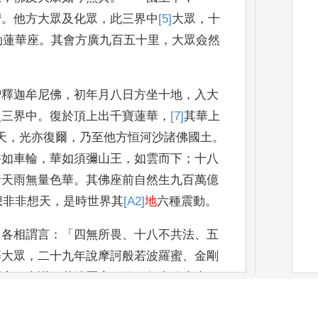
蜜
。
他方
大眾及化眾
，
此三界中
[5]
大
眾
，
十
劫
蓮華座
。
其會方廣九百五十里
，
大眾僉然
智釋迦牟尼佛
，
初年月八日方坐十地
，
入大
照三界中
。
復於
頂上出千寶蓮華
，
[7]
其華
上
天
，
光亦復爾
，
乃至他方恒河沙諸佛國土
。
香如車輪
，
華如
須彌山王
，
如雲而下
；
十八
諸天雨無量色華
。
其佛座前自然
生九百萬億
想非非想
天
，
是時世界其
[A2]
地
六種震動
。
，
各相謂言
：「
四無
所畏
、
十八不共法
、
五
等大眾
，
二十九年說摩訶般若波羅蜜
、
金剛
羅蜜
、
光
讚般若波羅蜜
。
今日如來放大光
國王中
，
舍衛國主波斯匿王名
曰月光
，
德行