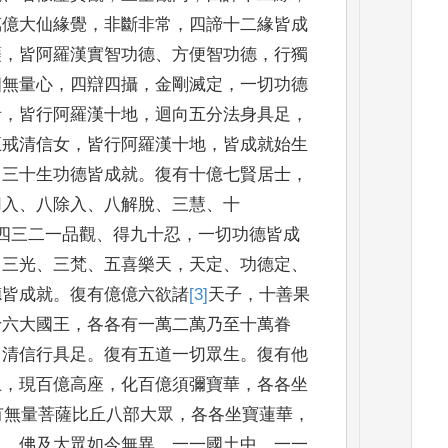
萬億大仙緣覺
，
非斷非常
，
四諦十二緣皆成
薩
，
皆阿羅漢實智功德
、
方便
智功德
，
行獨
四無
量心
，
四辯四攝
，
金剛滅定
，
一切功德
者
，
皆行阿羅漢十
地
，
迴向五分法身具足
，
五戒清信女
，
皆行阿羅漢十地
，
皆成
就始生
，
三十生功
德皆成就
。
復有十億七賢居士
，
切入
、
八除入
、
八解脫
、
三慧
、
十
四三二一品觀
、
得九十忍
，
一切
功德皆成
、
三光
、
三
梵
、
五喜樂天
，
天定
、
功德定
、
德皆成就
。
復有億億六欲諸
[3]
天子
，
十善果
十六大國
王
，
各各有一萬二萬乃至十萬眷
，
清信行具足
。
復有五道一切眾
生
。
復有他
土
，
現百億高座
，
化百億須彌寶華
，
各各坐
有
無量菩薩比丘八
部大眾
，
各各坐寶蓮華
，
土
，
佛及大眾如今無異
。
一一國土
中
，
一一