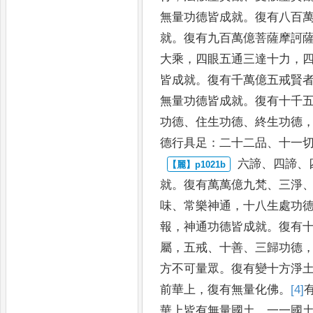
無量功德皆成就
。
復有八百
就
。
復有九百
萬億菩薩摩訶
大乘
，
四眼五通三達十力
，
皆成
就
。
復有千萬億五戒賢
無量功德皆成就
。
復
有十千
功德
、
住生功德
、
終生功德
德行具足
：
二
十二品
、
十一
六諦
、
四諦
、
就
。
復有萬萬億九梵
、
三淨
味
、
常樂神通
，
十八
生處功
報
，
神通功德皆成就
。
復有
屬
，
五戒
、
十
善
、
三歸功德
方不可量眾
。
復有變十方淨
前
華上
，
復有無量化佛
。
[4]
華上皆有無量國
土
，
一一國