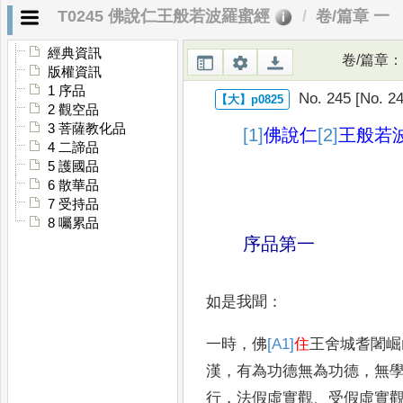
T0245 佛說仁王般若波羅蜜經
卷/篇章 一
經典資訊
卷/篇章
：
版權資訊
1 序品
No. 245 [No. 24
2 觀空品
3 菩薩教化品
[1]
佛說
仁
[2]
王
般若
4 二諦品
5 護國品
6 散華品
7 受持品
8 囑累品
序品第一
如是我聞
：
一時
，
佛
[A1]
住
王舍城耆闍崛
漢
，
有
為功德無為功德
，
無
行
，
法假虛實觀
、
受假虛
實