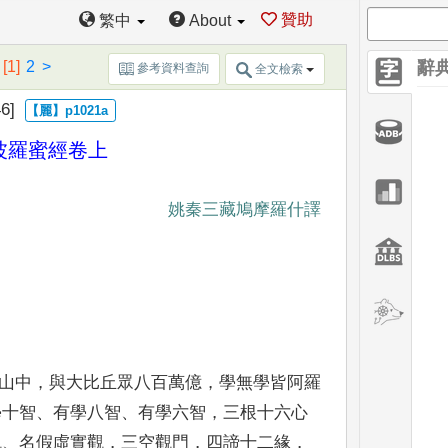
贊助
繁中
About
[1]
2
>
辭
參考資料查詢
全文檢索
6]
波羅蜜經
卷上
姚秦三藏鳩摩羅什譯
山中
，
與大比丘眾八百萬億
，
學無學皆阿羅
學十智
、
有學八智
、
有學
六智
，
三根十六心
觀
、
名假虛實觀
，
三空觀門
，
四諦十二緣
，