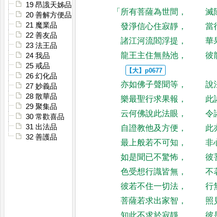
19 昂誐天姊品
「
所有菩薩為世間
，
滅
20 善解方便品
21 魔業品
發淨信心住寂靜
，
當
22 善友品
諸江河流閻浮提
，
華
23 法王品
龍王主住無熱池
，
彼
24 我品
25 戒品
26 幻化品
亦如佛子聲聞等
，
說
27 妙義品
28 散華品
樂最聖行求果報
，
此
29 聚集品
云何佛說此法眼
，
令
30 常歡喜品
31 出法品
自證教他及方便
，
此
32 善護品
最上般若不可知
，
非
如是聞已不驚怖
，
彼
色受想行識皆無
，
不
彼若不住一切法
，
行
菩薩若求出家智
，
照
知此不求於寂靜
，
彼