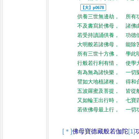
供養三世無邊劫
，
所有
不及書寫於佛母
，
諸佛
若受持讀誦供養
，
功德
大明般若諸佛母
，
能除
所有三世十方佛
，
學此
行般若行利有情
，
使學
有為無為諸快樂
，
一切
譬如大地植諸種
，
得和
五波羅蜜及菩提
，
皆從
又如輪王出行時
，
七寶
若依佛母最上行
，
一切
[＊]
佛母寶德藏般若伽陀
[1]