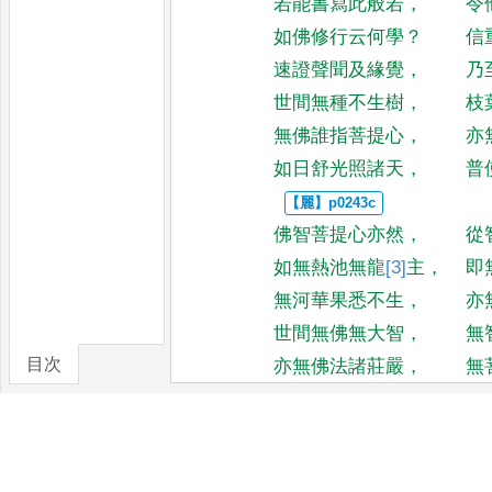
若能書寫此般若
，
令
如佛修行云何學
？
信
速證聲聞及緣覺
，
乃
世間無種不生樹
，
枝
無佛誰指菩提心
，
亦
如日舒光照諸天
，
普
佛智菩提心亦然
，
從
如無熱池無龍
[3]
主
，
即
無河華果悉不生
，
亦
世間無佛無大智
，
無
目次
亦無佛法諸莊嚴
，
無
譬如世間螢有光
，
一
卷/篇章
比日一光照世間
，
微