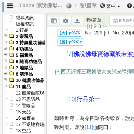
T0229 佛說佛母寶德藏般若波羅蜜經
卷/篇章 一
繁中
經典資訊
卷/篇章
：
參考資料
版權資訊
[1]
2
3
>
1 行品
No. 229 [cf. No. 220(4
2 帝釋品
3 持無量功德建塔品
4 功德品
[7]
佛說
佛母寶德藏般若波
5 福量品
6 隨喜功德品
7 地獄品
[8]
西
天譯經三藏朝散大夫試光祿卿
8 清淨品
10 稱讚功德品
11 魔品
12 般若伽陀現世品
[10]
行品第一
13 不思議品
14 譬喻品
15 天品
爾時世尊
，
為令四眾各得歡喜
，
說
16 如實品
17 不退地祥瑞品
獲利樂
。
即說
[11]
伽陀曰
：
18 空品