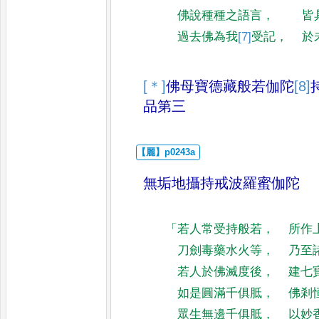
佛說種種之語言
，
皆
過去佛為我
[7]
受
記
，
於
[＊]
佛母寶德藏般若伽陀
[8]
品
第三
無垢地攝持戒波羅蜜伽陀
「
若人常受持般若
，
所作
刀劍毒藥水火等
，
乃至
若人於佛滅度後
，
建七
如是圓滿千俱胝
，
佛剎
眾生無邊千俱胝
，
以妙