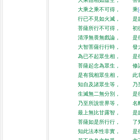
大乘體相如虛空
，
菩
大乘之乘不可得
，
乘
[
行已不見如火滅
，
是
菩薩所行不可得
，
初
清淨無畏無戲論
，
是
大智菩薩行行時
，
發
為已不起眾生相
，
是
菩薩起念為眾生
，
修
是有我相眾生相
，
此
知自及諸眾生等
，
乃
生滅無二無分別
，
是
乃至所說世界等
，
名
最上無比甘露智
，
是
菩薩如是所行行
，
了
知此法本性非實
，
是