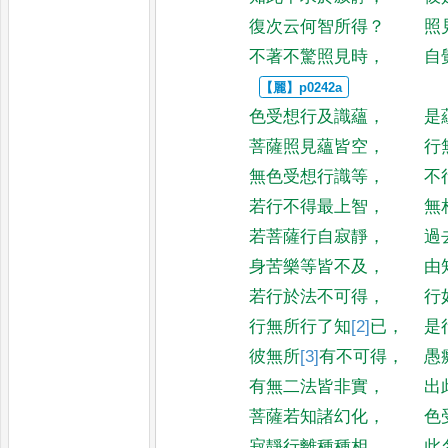
復次云何智所得
？
照
不著不驚照見時
，
自
色受想行及識蘊
，
是
菩薩照見蘊皆空
，
行
無色受想行識等
，
不
若行不得最上智
，
無
若菩薩行自寂靜
，
過
身苦樂等皆不及
，
由
若行於法不可得
，
行
行無所行了知
[2]
已
，
是
彼無所
[3]
有
不可得
，
愚
有無二法皆非實
，
出
菩薩若知諸幻化
，
色
寂靜行離種種相
，
此