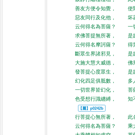
善友方便令知覺
，
使
惡友同行及化他
，
坏
云何得名為菩薩
？
一
求佛菩提無所著
，
是
云何得名摩訶薩
？
得
斷眾生界諸邪見
，
是
大施大慧大威德
，
佛
發菩提心度眾生
，
是
幻化四足俱胝數
，
多
一切世界皆幻化
，
菩
色受想行識纏縛
，
知
行菩提心無所著
，
此
云何得名為菩薩
？
乘