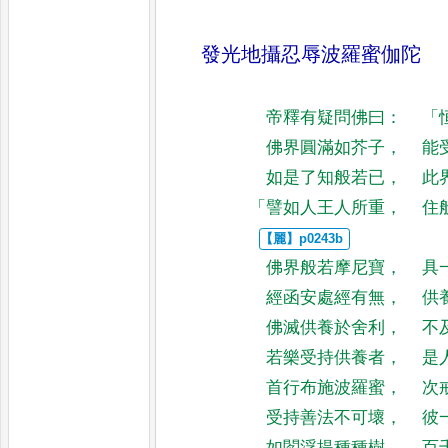
發光地攝忍辱波羅蜜伽陀
帝釋有疑問佛曰
：
「
佛界圓滿如芥子
，
能
如是了知般若已
，
此
「
譬如人王人所重
，
住
佛界般若摩尼寶
，
具
經函安處經有無
，
供
佛滅供養於舍利
，
不
若樂受持供養者
，
是
首行布施波羅蜜
，
次
受持善法不可壞
，
彼
如閻浮提種種樹
，
百