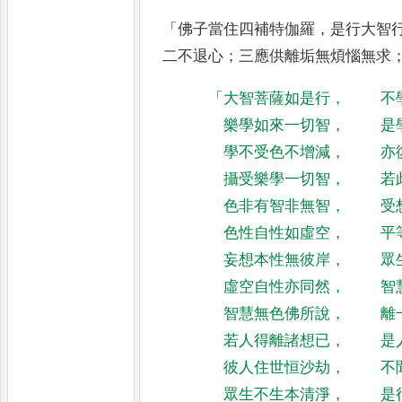
「
佛子當住四補特伽羅
，
是行大智
二不退心
；
三應供離垢無煩惱無求
「
大智菩薩如是行
，
不
樂學如來一切智
，
是
學不受色不增減
，
亦
攝受樂學一切智
，
若
色非有智非無智
，
受
色性自性如虛空
，
平
妄想本性無彼岸
，
眾
虛空自性亦同然
，
智
智慧無色佛所說
，
離
若人得離諸想已
，
是
彼人住世恒沙劫
，
不
眾生不生本清淨
，
是