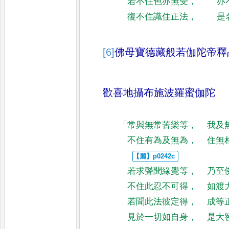
若不住色亦無受
，
亦
復不住識住正法
，
是
[6]
佛母寶德藏般若伽陀
帝釋
歡喜地攝布施波羅蜜伽陀
「
常與無常苦樂等
，
我及
不住有為及無為
，
住無
若求聲聞緣覺等
，
乃至
不住此忍不可得
，
如渡
若聞此法彼定得
，
成等
見於一切如自身
，
是大