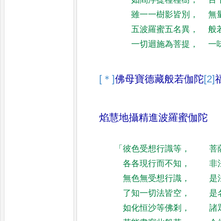
雖一一樹影皆別
，
無
五波羅蜜五名異
，
般
一切迴施為菩提
，
一
[＊]
佛母寶德藏般若伽陀
[2]
焰慧地攝精進波羅蜜伽陀
「
彼色受想行識等
，
菩
各各現行而不知
，
非
無色無受想行識
，
是
了知一切法皆空
，
是
如化恒沙等佛剎
，
諸