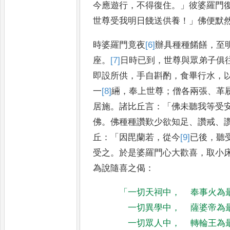
今應遊行
，
不得復住
。」
彼婆羅門
世尊受
我明日餞送供養
！」
佛便默
時婆羅門
竟夜
[6]
辦具
種種餚饍
，
至
座
。
[7]
日
時已到
，
世尊與眾弟子俱
即設所供
，
手自斟酌
，
食畢行水
，
一
[8]
緉
，
奉上世尊
；
僧各兩張
、
革
居施
。
諸比丘言
：「
佛未聽我等受
佛
。
佛種種讚歎少欲知足
、
讚戒
、
丘
：「
因毘蘭若
，
從今
[9]
已
後
，
聽
受之
。
於是婆羅門心大歡喜
，
取小
為說隨喜之偈
：
「
一切天祠中
，
奉事火為
一切異學中
，
薩婆帝為
一切眾人中
，
轉輪王為