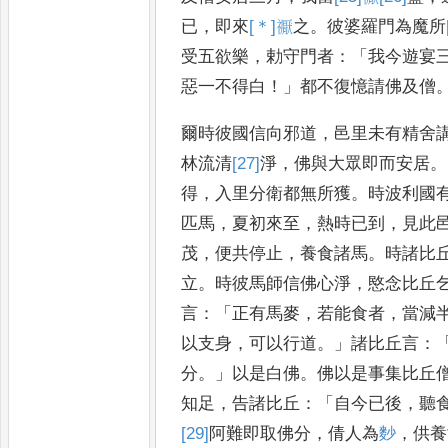
已
，
即來
[＊]
𥜒
之
。
彼婆羅門為
魔所
受五欲樂
，
勅守門者
：「
我
今遊宴
惡一不得白
！」
都不
復憶請佛及僧
爾時彼國信向邪道
，
邑里未
有精舍
林流清
[27]
淨
，
佛與大眾
即而安居
。
得
，
入里分衛都
無所獲
。
時波利國
匹馬
，
夏
初來至
，
熱時已到
，
見此
茂
，
便
共停止
，
養食諸馬
。
時諸比
立
。
時彼馬師信佛心淨
，
愍念比丘
言
：「
正有馬麥
，
若能食者
，
當減
以支身
，
可以行道
。」
諸比丘言
：
分
。」
以是白佛
。
佛以是事集比
丘
知足
，
告諸比丘
：「
自今已
後
，
聽
[29]
阿難即取佛分
，
倩人為
麨
，
供養