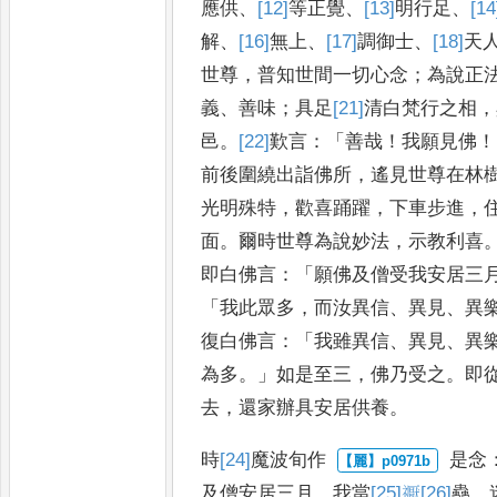
應供
、
[12]
等正覺
、
[13]
明行足
、
[14
解
、
[16]
無上
、
[17]
調御士
、
[18]
天
世尊
，
普
知世間一切心念
；
為說正
義
、
善
味
；
具足
[21]
清白梵行
之相
，
邑
。
[22]
歎
言
：「
善哉
！
我願見佛
！
前後圍
繞出詣佛所
，
遙見世尊在林
光明殊特
，
歡喜踊躍
，
下車步進
，
面
。
爾時世尊為說妙法
，
示教利喜
即白佛言
：「
願佛及僧受我安居三
「
我此眾多
，
而汝異信
、
異見
、
異
復白佛言
：「
我雖異信
、
異見
、
異
為多
。」
如是至三
，
佛乃受之
。
即
去
，
還家辦具安居供養
。
時
[24]
魔波旬作
是念
及僧安居三月
，
我當
[25]
𥜒
[26]
蠱
，