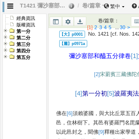
T1421 彌沙塞部和醯五分律
卷/篇章 一
繁中
經典資訊
卷/篇章
：
版權資訊
[1]
2
3
4
5
...
30
>
第一分
No. 1421 [cf. Nos. 14
第二分
第三分
第四分
彌沙塞部和醯五分律
卷
[1]
第五分
[2]
宋罽賓三藏佛陀
[4]
第一分初
[5]
波羅夷
佛在
[6]
須賴婆國
，
與大比丘眾五百
邑
，
住林樹下
。
其邑有婆羅門名毘
以此邑封之
，
聞佛
[9]
釋種出家
學道