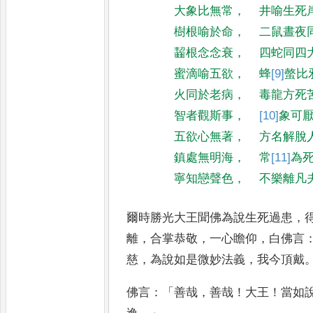
大象比無常
，
井喻生死
樹根喻於命
，
二鼠晝夜
齧根念念衰
，
四蛇同四
蜜滴喻五欲
，
蜂
[9]
螫
比
火同於老病
，
毒龍方死
智者觀斯事
，
[10]
象
可
五欲心無著
，
方名解脫
鎮處無明海
，
常
[11]
為
寧知戀聲色
，
不樂離凡
爾時勝光大王聞佛為說生死過患
，
離
，
合掌恭敬
，
一心瞻仰
，
白佛言
慈
，
為說如是微妙法義
，
我今
頂戴
佛言
：「
善哉
，
善哉
！
大王
！
當如