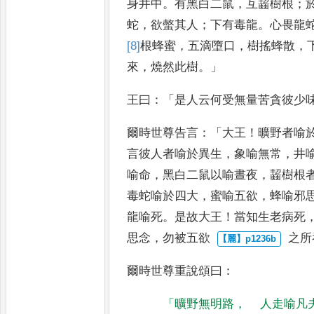
身井中
。
有黑白二鼠
，
互齧樹根
；
蛇
，
欲螫其人
；
下有毒龍
。
心畏龍
[8]
根
蜂蜜
，
五滴墮口
，
樹搖蜂散
，
來
，
燒然此樹
。」
王曰
：「
是人
云何受無量苦貪彼少
爾時世尊告言
：
「
大王
！
曠野者喻
言彼人者
喻於異生
，
象喻無常
，
井
喻命
，
黑白二鼠以喻晝夜
，
齧樹根
毒蛇喻於四大
，
蜜喻五欲
，
蜂喻
邪
龍喻死
。
是故大王
！
當知
生老病死
思念
，
勿被五欲
之所
爾時世尊重說頌曰
：
「
曠野無明路
，
人走喻凡