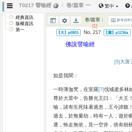
T0217 譬喻經
卷/篇章 一
繁中
經典資訊
卷/篇章
：
參考資料
版權資訊
[1]
第一
No. 217
佛說譬喻經
[5]
大
唐
如是我聞
：
一時薄伽梵
，
在室羅
[7]
伐
城逝多
林
尊於大眾中
，
告勝光王
曰
：「
大王
喻
，
諸有生死味
著過患
，
王今諦聽
過去
，
於
無量劫
，
時有一人
，
遊於
逐
，
怖
走無依
，
見一空井
，
傍有樹