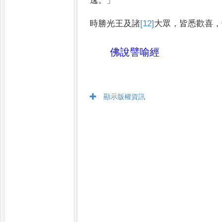
逸
。」
時勝光王及諸
[12]
大
眾
，
皆悉歡喜
，
佛說譬喻經
顯示版權資訊