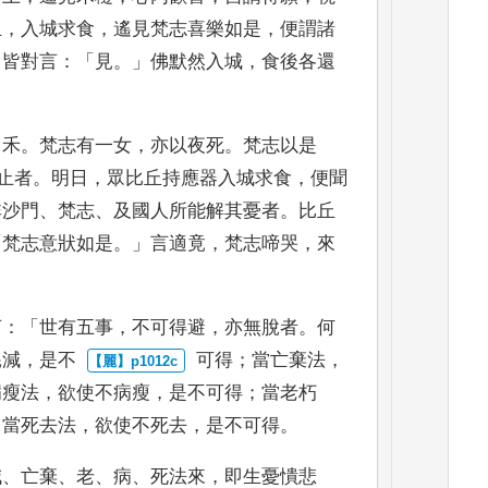
丘
，
入城求食
，
遙見梵志喜樂如是
，
便
謂諸
」
皆對言
：「
見
。」
佛
默然入城
，
食後各還
中禾
。
梵志有一女
，
亦以夜死
。
梵
志以是
止者
。
明日
，
眾比丘持應器入城求食
，
便聞
非沙門
、
梵志
、
及國人所能
解其憂者
。
比丘
「
梵
志意狀如是
。」
言適竟
，
梵志啼哭
，
來
。
言
：「
世有五事
，
不可得避
，
亦無脫者
。
何
耗減
，
是不
可得
；
當亡棄法
，
病瘦法
，
欲使不病瘦
，
是不可得
；
當老
朽
；
當死去法
，
欲使不死去
，
是不可得
。
減
、
亡棄
、
老
、
病
、
死法來
，
即生憂憒悲