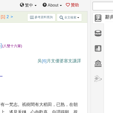
贊助
繁中
About
[1]
2
>
辭
參考資料查詢
全文檢索
5]
(
八雙十六輩
)
吳
[6]
月支
優婆塞支謙譯
一
時有
一梵志
。
祇樹間有大稻田
，
已熟
，
在朝
田上
，
遙見禾穟
，
心內
歡喜
，
自謂得願
，
視