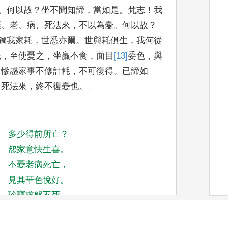
。
何以故
？
坐不聞
知諦
，
當如是
。
梵志
！
我
棄
、
老
、
病
、
死法來
，
不以為憂
。
何以故
？
獨我家耗
，
世悉亦
爾
。
世與耗俱生
，
我何從
耗
，
至使憂之
，
坐羸不食
，
面目
[13]
委
色
，
與
，
慘慼家
事不修計耗
，
不可復得
。
已諦如
、
死法來
，
終不復憂也
。」
多少得前所亡
？
怨家意快生喜
。
不憂老病死亡
，
見其華色悅好
。
珍寶求解不死
，
念行致勝世寶
。
世人我卿亦然
，