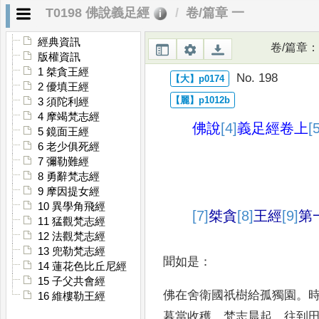
T0198 佛說義足經
卷/篇章 一
經典資訊
卷/篇章
：
版權資訊
1 桀貪王經
No. 198
2 優填王經
3 須陀利經
4 摩竭梵志經
佛說
[4]
義足經
卷上
[
5 鏡面王經
6 老少俱死經
7 彌勒難經
8 勇辭梵志經
9 摩因提女經
10 異學角飛經
[7]
桀貪
[8]
王經
[9]
第
11 猛觀梵志經
12 法觀梵志經
13 兜勒梵志經
聞如是
：
14 蓮花色比丘尼經
15 子父共會經
佛在舍衛國祇樹給孤獨園
。
16 維樓勒王經
暮當
收穫
。
梵志晨起
，
往到