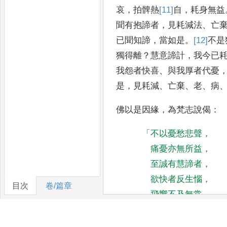
哀
，
拍髀熱
[11]
自
，
耗身無益
聞有抱諦者
，
見耗減
法
、
亡
已
聞知諦
，
當如是
。
[12]
不是
獨得離
？
慧意諦計
，
我今已
我怨者快喜
、
與我厚者代憂
是
，
見耗減
、
亡棄
、
老
、
病
佛以是因
緣
，
為梵志說偈
：
「
不以憂愁悲聲
，
痛憂亦無所益
，
至誠有慧諦者
，
欲快者反生惱
，
目次
卷/篇章
飛響不及無常
，
知去不復憂
[14]
追
，
諦知是不可追
，