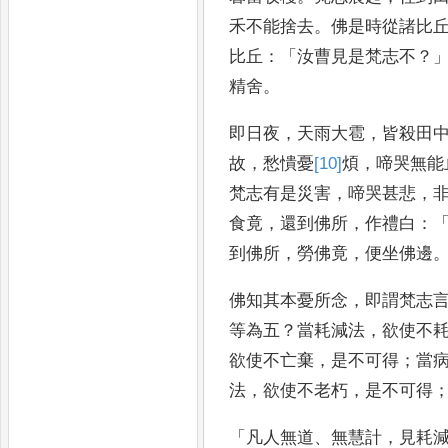
禾不能捨去
。
佛是時從
諸比
比丘
：「
汝曹見是梵志不
？
精舍
。
即日夜
，
天雨大
雹
，
皆殺田
故
，
愁憒憂
[10]
煩
，
啼哭無能
梵志有是
災害
，
啼哭甚悲
，
食竟
，
還到佛所
，
作禮白
：
到佛所
，
勞佛竟
，
便坐佛邊
佛知其本憂所念
，
即謂
梵志
等為五
？
當耗減法
，
欲使不
欲使不亡棄
，
是不可得
；
當
法
，
欲使不老朽
，
是不可得
「
凡人無道
、
無慧
計
，
見耗