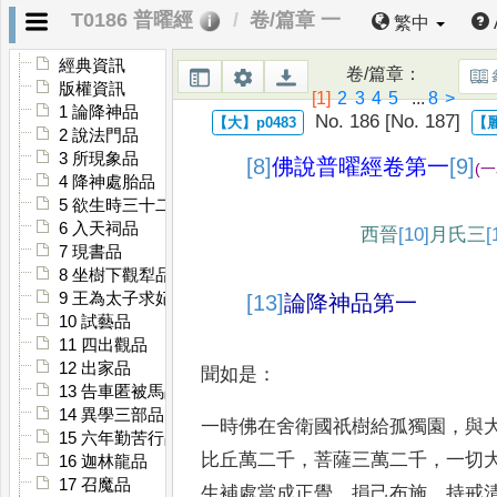
T0186 普曜經
卷/篇章 一
繁中
經典資訊
卷/篇章
：
版權資訊
[1]
2
3
4
5
...
8
>
1 論降神品
No. 186 [No. 187]
2 說法門品
3 所現象品
[8]
佛說
普曜經
卷第一
[9]
(
一
4 降神處胎品
5 欲生時三十二瑞品
6 入天祠品
西晉
[10]
月氏
三
[
7 現書品
8 坐樹下觀犁品
9 王為太子求妃品
[13]
論降神品第一
10 試藝品
11 四出觀品
12 出家品
聞如是
：
13 告車匿被馬品
14 異學三部品
一時佛在舍衛國祇樹給孤獨園
，
與
15 六年勤苦行品
比丘
萬二千
，
菩薩三萬二
千
，
一切
16 迦林龍品
17 召魔品
生補處當成正
覺
，
損己布施
，
持戒