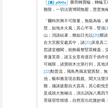
勝而轉寶輪
，
轉輪王
難
限
，
一切法寶博聞無厭
，
慧普無
「
爾時所興不可限量
，
無能為喻
，
慧
，
如地水火風
；
其心平等
，
堅強
[
山
；
消諸結著
，
猶如日光以
[20]
耀
諸
在大宮殿安處其中
，
諸
[21]
床座
具二
窓講堂棚閣
，
校
飾嚴整竪眾幢蓋
，
青
蓮芙蓉
，
諸玉女眾有億百千俱作
可稱限
，
諸寶樹木次第行列
，
其地
[22]
勳
普流
，
飛鳥鳧鴈哀鸞
異類
，
無
池
，
暢和雅音現在
觀覩
。
聞大法聲
難
，
攝諸
疲厭自大貢高
，
其心歡悅
是
成就大無極法
，
演出訓誨八萬四
菩薩宿世積德
，
自然宣出此微妙
偈