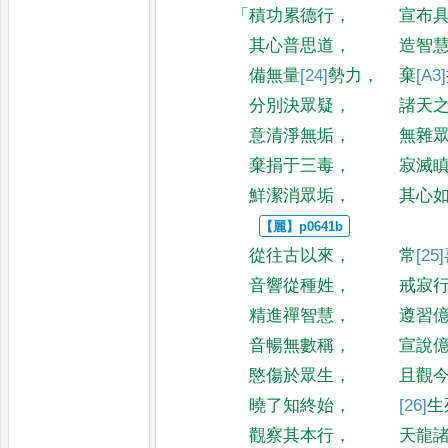
「
積功累德行
，
宣布
其心普思道
，
造智
備無量
[24]
勢力
，
棄
[A3]
分別決眾疑
，
諸天
意清淨無垢
，
無雜
棄捐于三毒
，
寂滅
鮮潔消眾垢
，
其心
從往古以來
，
常
[25]
音響從種姓
，
戒寂
精進禪智慧
，
遵習
音暢無數稱
，
宣說
愍傷於眾生
，
且觀
曉了知終始
，
[26]
生
觀察其本行
，
天龍