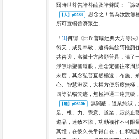
爾時世尊告諸菩薩及諸聲聞
：「
諦
思念之
！
當為汝說無
所
可宣暢普濟眾生
。
「
[1]
何謂
《
比丘普曜經典大方等法
術天
，
咸見奉敬
，
逮得無餘阿惟顏
共咨
嗟
，
名徹十方諸願普具
，
曉
了
淨無垢聖智道眼
，
意念
定智往來周
未度
，
其念弘
普亘然極遠
，
布施
、
心
、
智慧淵深
，
大權方便所度無極
四等弘
暢梵迹
，
無極神通三達無礙
無闇蔽
，
道業純淑
，
足
、
根
、
力
、
覺意
、
道業
，
寂然止
道品
，
達致本
際
，
功勳福祚不可限
其
體
，
在彼久長常得自在
，
仁和無