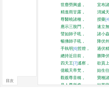
世塵勞興盛
，
宜布
精進雨甘露
，
消滅
尊醫曉諸種
，
授藥
[4
應示三脫門
，
速立
譬如師子吼
，
諸小
暢佛師子吼
，
降伏
手執明
[6]
哲燈
，
過伏
總持近目前
，
勝降
四天王
[7]
遙
察
，
欲貢
億載天帝梵
，
始生
觀覩尊音稱
，
寶種
目次
見人尊所處
，
行菩
卷/篇章
其
[8]
來
在三有
，
明寶
無垢如摩尼
，
興雲