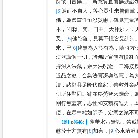
所懷口言無二
，
斯意質直而無諛諂
[3]
遜
而不自大
，
等心眾生
未曾偏黨
佛
，
為眾重任
恒忍災患
，
觀見無量
本
，
[4]
釋
、
梵
、
四王
、
大神妙天
，
叉
、
[5]
健
陀
羅
，
見莫不悅咨受訓誨
末
，
已
[6]
逮
無為入於有為
，
隨時方
法器識解一切
，
諸佛所宣無有
憒亂
持深入法藏
，
乘大
法船遊十二海接
道品
之教
，
合集法寶深奧智慧
，
為
瀆
，
諸願具足降伏魔怨
，
善救外業
切所住堅固
。
雖在塵勞皆
來歸命
，
剛行無蓋哀
，
志
性和安積精進力
，
便
，
在
眾中雄如師子
，
定意之業不
蓮華處污無垢
，
禁戒
慈於
十方無有
[8]
加
害
，
[9]
心
水清澄