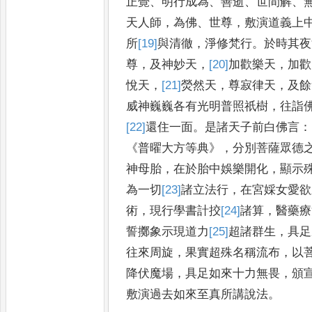
正覺
、
明行成為
、
善
逝
、
世間解
、
天人師
，
為佛
、
世尊
，
敷演道義上
所
[19]
與
清徹
，
淨修梵行
。
於時其夜
尊
，
及神妙天
，
[20]
加
歡樂天
，
加歡
悅
天
，
[21]
熒
然天
，
尊寂律天
，
及餘
威神巍巍各有光明普照祇樹
，
往詣
[22]
還
住一面
。
是諸天子前白佛言
：
《
普曜大方等典
》，
分別菩薩
眾德
神母胎
，
在於胎中
娛樂開化
，
顯示
為一切
[23]
諸立
法行
，
在宮婇女愛欲
術
，
現行學書計挍
[24]
諸
算
，
醫藥療
誓擲象示現道力
[25]
超
諸群生
，
具足
往來周旋
，
果實超殊名稱流布
，
以
降伏魔場
，
具足如來
十力無畏
，
頒
敷演過去如
來至真所講說法
。