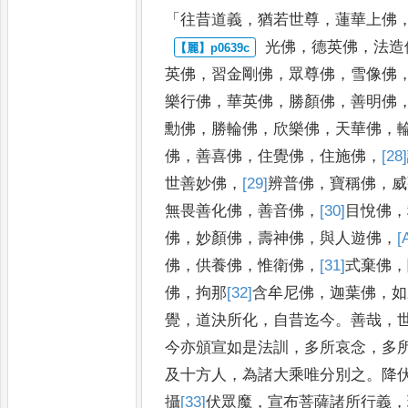
「
往昔道義
，
猶若世尊
，
蓮華上佛
光佛
，
德英佛
，
法造
英佛
，
習金
剛佛
，
眾尊佛
，
雪像佛
樂行
佛
，
華英佛
，
勝顏佛
，
善明佛
勳佛
，
勝輪佛
，
欣樂佛
，
天華佛
，
佛
，
善喜佛
，
住覺佛
，
住施佛
，
[28]
世
善妙佛
，
[29]
辨普
佛
，
寶稱佛
，
威
無
畏善化佛
，
善音佛
，
[30]
目
悅佛
，
佛
，
妙顏佛
，
壽神佛
，
與人遊佛
，
[
佛
，
供養佛
，
惟衛佛
，
[31]
式棄
佛
，
佛
，
拘那
[32]
含
牟尼佛
，
迦葉佛
，
如
覺
，
道決所化
，
自昔迄今
。
善哉
，
今亦頒宣如是法訓
，
多所哀念
，
多
及十方人
，
為諸大乘唯分
別之
。
降
攝
[33]
伏
眾魔
，
宣
布菩薩諸所行義
，