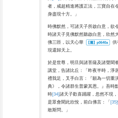
者
，
咸
超精進將護正法
，
三寶自在
身盡現十方
。」
時佛默然
，
可諸天子所啟白意
，
欲
時諸天子見佛默然聽啟白意
，
欣然
佛三匝
，
以天心華
供
現還歸天上
。
於是世尊
，
明旦與諸菩薩及諸聲聞
講堂
，
告諸比丘
：「
昨夜半時
，
淨
禮我足
，
叉手白言
：『
願為一
切重
典
》，
令諸群生普蒙其
恩
。』
吾時
時
[34]
諸天子
歡喜踊躍
，
忽然不現
，
是眾會聞此欣悅
，
前白佛言
：「
[35]
敢
斯問
。」