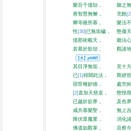
樂百千億劫
，
聽之
善智慧無懈
，
充飽
[2
卿等雖所慕
，
樂法
性
[30]
已
無垢穢
，
愍傷
億那術載天
，
聽法
若慕於歌頌
，
觀諸
其目淨無垢
，
見十
已
[1]
得聞
此法
，
斯經
宿世種妙德
，
處兜
[2]
直加天
慈哀
，
愍悅
已越於欲界
，
及色
咸共慕樂聖
，
無上
降伏眾魔業
，
消化
佛道如觀掌
，
且察