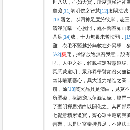
世八法
，
心如大寶
，
所度無極福祚
道藏
[11]
解
明佛之智慧
[12]
度
闡法城
[13]
寤
之
。
以四神足度於彼
岸
，
志三
清淨光曜一心脫門
，
處在閑室如山
具足
[14]
成
，
十力無畏未曾怯弱
，
[1
難
，
衣毛不竪越於無數在外異學
，
[A2]
麋
鹿
，
捨諸放逸無吾我意
，
設
吼
，
人中之雄
，
解脫禪定智慧道
場
冥悉蒙道明
，
眾邪異
學譬如螢火無
幽昧曜蔽塞
心
，
興大道力精進之業
巍
，
除
[18]
闇
冥品具足清白
，
見莫不
所罣礙
，
拔諸窮厄蕩滌垢穢
，
脫門
了聖明禪思清白以開化
之
。
其四部
七覺意積累道
寶
，
齊心眾生應病與
善
業
，
以是財富奉持具足
，
不違法