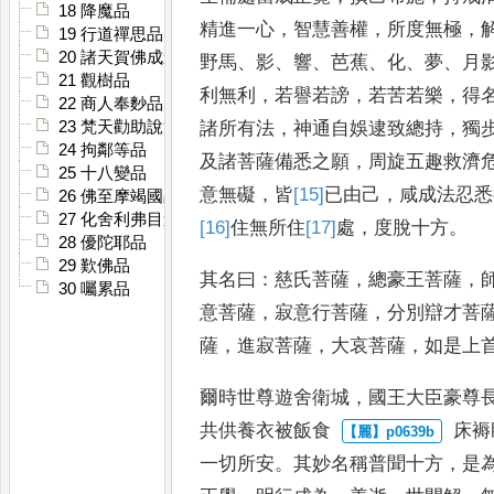
18 降魔品
精進一
心
，
智慧善權
，
所度無極
，
19 行道禪思品
20 諸天賀佛成道品
野
馬
、
影
、
響
、
芭蕉
、
化
、
夢
、
月
21 觀樹品
利無利
，
若譽若謗
，
若苦若樂
，
得
22 商人奉麨品
諸所有法
，
神通自娛逮致總持
，
獨
23 梵天勸助說法品
24 拘鄰等品
及諸菩薩備悉之願
，
周旋五趣
救濟
25 十八變品
意無礙
，
皆
[15]
已
由己
，
咸成法忍悉
26 佛至摩竭國品
27 化舍利弗目連品
[16]
住
無所住
[17]
處
，
度脫十方
。
28 優陀耶品
29 歎佛品
其名曰
：
慈氏菩薩
，
總豪王菩薩
，
30 囑累品
意菩薩
，
寂意行菩薩
，
分別辯才菩
薩
，
進寂菩薩
，
大哀菩薩
，
如是上
爾時世尊遊舍衛城
，
國王大
臣豪尊
共供養衣被飯食
床褥
一切所安
。
其妙名稱普
聞十方
，
是