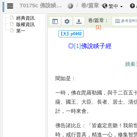
T0175c 佛說睒子經
卷/篇章 一
繁中
經典資訊
卷/篇章
：
參考資料
版權資訊
[1]
第一
◎
[1]
佛說睒子經
姚秦
聞如是
：
一時
，
佛在毘羅勒國
，
與千二百五
薩
、
國王
、
大臣
、
長者
、
居士
、
清
計
，
一時來會
。
佛告諸比丘
：「
皆
處定意聽
！
我前
時
，
戒行普
具
，
精進一心
，
修集智