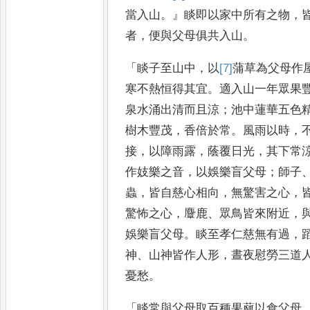
當入山
。』
睒即以家中所有之物
，
者
，
便與父母俱共入山
。
「
睒子至山中
，
以
[7]
蒲
草為父母作
寒不熱恒得其宜
。
適入山一年眾果
泉水涌出清而且涼
；
池中蓮
華五色
樹木豐茂
，
香倍於
常
。
風雨以時
，
接
，
以障雨
露
，
蔭覆日光
，
其下常
作妓
樂之音
，
以娛樂盲父母
；
師子
蟲
，
皆自慈心相向
，
無驚害之心
，
驚怖之心
，
麞鹿
、
眾鳥皆來附近
，
娛樂盲父母
。
睒至孝仁慈
無有過
，
神
、
山神皆作人
形
，
晝夜慰勞三道
憂愁
。
「
睒常與父母取百種果蓏以食父母