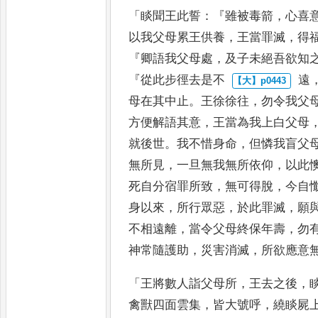
「
睒聞王此誓
：『
雖被毒箭
，
心喜
以我父母累王供養
，
王當罪滅
，
得
『
卿語我父母處
，
及子未
絕吾欲知
『
從此步徑去是不
遠
母在其中止
。
王徐徐
往
，
勿令我父
方便解語
其意
，
王當為我上白父母
就後世
。
我不惜身命
，
但憐我盲父
無所見
，
一旦無我無所依仰
，
以
此
死自分宿罪所致
，
無
可得脫
，
今自
身以來
，
所
行眾惡
，
於此罪滅
，
願
不
相遠離
，
當令父母終保年壽
，
勿
神常隨護助
，
災害消滅
，
所欲應意
「
王將數人詣父母所
，
王去之後
，
禽獸四面雲集
，
皆大號呼
，
繞
睒屍