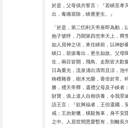
於是
，
父母
俱共誓言
：『
若睒至孝
出
，
毒痛當除
，
睒應更生
。』
「
於是
，
第二忉利天帝座即為動
，
抱子號呼
，
乃聞第四兜率天上
，
釋
如人屈伸之頃
，
來住
睒前
，
以神妙
睒口
，
箭拔
毒出
，
更生如故
。
父母
生
，
兩目皆開
，
飛鳥
、
走獸皆大歡
日為重光
，
流泉涌出清而且涼
，
池
栴檀雜香
，
樹木光榮
，
香倍
於常
。
勝
，
禮天帝釋
，
還禮
父母及子睒者
財寶
，
俱上
道人自相供養
，
令我罪
語
王言
：『
欲興福者
，
王但還國
，
戒
；
王勿射獵
，
橫殺無辜
，
身不安
之中
。
人居世間恩愛暫有
，
別離
長