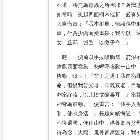
不還
，
將無為毒蟲
之所害耶
？
禽獸
如常時
，
風起四面樹木催折
，
必有
大自悔責
：『
我本射鹿
，
箭誤傷中
重
，
坐貪少肉而受重殃
；
我今以一
女
、
丘郭
、
城邑
、
以救子命
。』
「
時
，
王便前以手拔睒胸箭
，
箭深
禽獸四面雲集
，
悲鳴呼喚動一山中
皆動
，
睒言
：『
非王之過
！
我自
宿
命
，
但憐我盲父母
，
年
既衰老
，
目
亦當終歿
，
以
此懊惱酷毒耳
。』
當
神皆為
肅動
。
王便重言
：『
我寧入
罪
，
使睒身活
。』
長跪向睒悔過
：
不復還國
，
便住山中
，
供養卿盲父
得為念
，
天龍
、
鬼神皆當證知
，
我