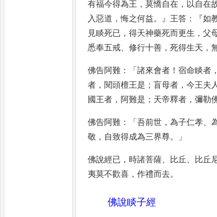
有福今得為王
，
莫憍
自在
，
以自在
入惡道
，
悔之
何益
。』
王答
：『
如
見睒死已
，
得天
神藥死而更生
，
父
悉奉
五戒
、
修行十善
，
死得生天
，
佛告
阿難
：「
諸來會者
！
宿命睒者
者
，
閱頭檀王是
；
盲母者
，
今王夫
國王者
，
阿難是
；
天帝釋者
，
彌勒
佛告阿難
：「
吾前世
，
為子仁孝
、
敬
，
自致得成為三界尊
。」
佛說
經已
，
時諸菩薩
、
比丘
、
比丘
夷莫不歡喜
，
作禮而去
。
佛說睒子經