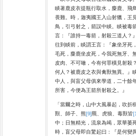
睒著鹿皮衣提瓶行取水
，
麋鹿
、
飛
畏難
。
時
，
迦夷國王入
山射獵
，
王
鳥
，
引弓射之
，
箭誤中睒
。
睒被毒
言
：『
誰持
一毒箭
，
射殺三道人
？
往到
睒前
，
睒謂王言
：『
象坐牙死
毛死
，
麋鹿坐皮死
，
今我死無牙
、
皮肉
、
不可噉
，
今有何罪橫見射殺
何人
？
被鹿皮之衣與禽獸無異
。』
中人
，
與盲父母俱來學道
，
二十
餘
所害
，
今便為王箭
所射殺之
。』
「
當爾之時
，
山中大風暴起
，
吹折
獸
、
師子
、
熊
[9]
羆
、
虎狼
、
毒獸皆
[
中
；
日無精光
，
流泉為竭
，
眾華
萎
時
，
盲父母即自驚起曰
：『
是
何變