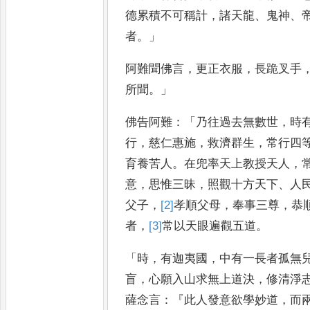
德累
積不可稱計
，
諸天龍
、
鬼神
、
者
。」
阿難聞佛言
，
更正衣服
，
長跪叉手
所聞
。」
佛告阿難
：「
乃往過去無數
世
，
時
行
，
慈仁惠施
，
救
濟群生
，
常行四
育養苦人
。
在兜率天上教授天人
，
意
，
思惟三昧
，
照觀十方天下
、
人
父子
，
[2]
孝順
父母
，
奉事三尊
，
恭
者
，
[3]
常
以天眼遍觀五道
。
「
時
，
有迦夷國
，
中有一長者孤無
盲
，
心願入山求無上道決
，
修清淨
薩念言
：『
此人發意欲學妙
道
，
而