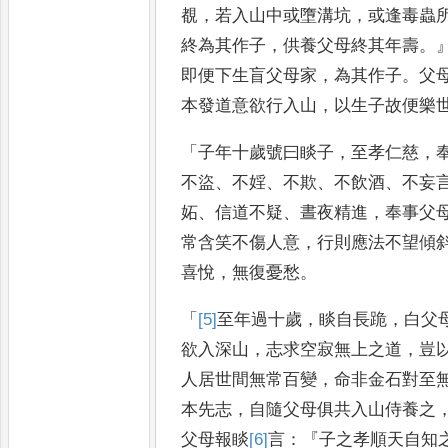
覩
，
若入山中或墮
溝坑
，
或逢毒蟲
終為其
作子
，
供養父母終其年壽
。
即便下生盲父母家
，
為其作子
。
父
本發道意欲行入山
，
以生子故
便樂
「
子年十歲號曰睒子
，
至孝仁慈
，
不盜
、
不婬
、
不欺
、
不飲酒
、
不
妄
妬
、
信道不疑
、
晝夜精進
，
奉事父
常含笑不傷人意
，
行則應法不望傾
喜悅
，
無復憂愁
。
「
[5]
至
年過十歲
，
睒自長跪
，
白父
欲入深山
，
志求空寂無上之
道
，
豈
人居世間無常百
變
，
命非金石對至
本先
志
，
自隨父母俱共入山侍養之
父母報睒
[6]
言
：『
子之
孝順天自知