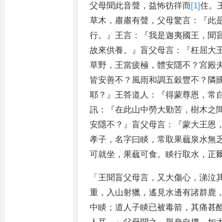
父母聞此音聲
，
益怖
彷徉而
[1]
住
。
草木
，
肅肅有
聲
，
父母驚言
：『
此
行
。』
王言
：
『
我是迦夷國王
，
聞
故來
供養
。』
盲父母言
：『
枉屈大
草野
，
王當疲極
，
體安隱不
？
宮殿
皆安善不
？
風雨和調五穀豐不
？
隣
耶
？』
王答道人
：『
得蒙尊恩
，
常
訊
：『
在此山中勞大勤苦
，
樹木之
安隱不
？』
盲父母言
：
『
蒙大王恩
孝子
，
名字曰睒
，
常取果蓏泉水無
可就坐
，
果蓏可食
。
睒行取水
，
正
「
王聞盲父
母言
，
又大傷心
，
涕泣
重
，
入山
射獵
，
遙見水邊有諸群鹿
中睒
；
道人子睒已被毒箭
，
其痛甚