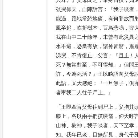
人耳
。』
父母聞之
，
舉身自撲
，
如
號哭仰天
，
自陳訴言
：『
我子
睒者
能過
，
蹈地常恐地痛
，
有何罪故而
風卒起
，
吹折
樹木
，
百鳥悲鳴
，
皆
我在
山中二十餘年
，
未曾有此災異
水不還
，
恐當有故
，
諸神皆驚
，
肅
涕哭
，
不肯復止
，
父言
：『
且止
！
死
？
無常對至
，
不可得却
。』
但
問
許
，
今為死活
？』
王以睒語向
父母
此語
，
又大感絕
：『
一
旦無子
，
俱
者牽我二人往
子尸上
。』
「
王即牽盲父母往到尸上
，
父抱其
膝上
，
各以兩手捫摸睒
箭
，
仰天呼
山神
、
樹神
，
我子睒
者
，
天下至孝
知
。
我年已老
，
目無所見
，
身代子