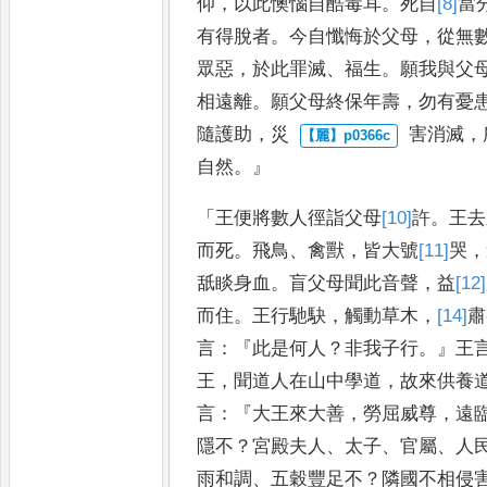
仰
，
以此懊惱自酷毒耳
。
死自
[8]
當
有得脫者
。
今自懺悔於父
母
，
從無
眾惡
，
於此罪滅
、
福生
。
願我與父
相遠離
。
願父母終
保年壽
，
勿有憂
隨護助
，
災
害消滅
，
自然
。』
「
王便將數人
徑詣父母
[10]
許
。
王去
而死
。
飛鳥
、
禽獸
，
皆大號
[11]
哭
，
舐睒身血
。
盲
父母聞此音聲
，
益
[12]
而住
。
王行
馳駃
，
觸動草木
，
[14]
肅
言
：『
此是
何人
？
非我子行
。』
王
王
，
聞道
人在山中學道
，
故來供養
言
：『
大
王來大善
，
勞屈威尊
，
遠
隱不
？
宮殿夫人
、
太子
、
官屬
、
人
雨和調
、
五穀豐足不
？
隣國不相侵