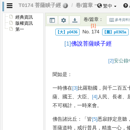
T0174 菩薩睒子經
卷/篇章 一
繁中
經典資訊
卷/篇章
：
參考資料
版權資訊
[1]
第一
No. 174
[1]
佛說菩薩
睒子經
[2]
安公錄
聞如是
：
一時佛在
[3]
比
羅勒國
，
與千二百五
薩
、
國王
、
大臣
、
[4]
人民
、
長者
、
不可稱計
，
一時來會
。
佛告諸比丘
：「
皆
[5]
悉寂靜
定意聽
菩薩道時
，
戒行普具
，
精進一心
，