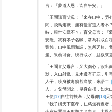
言
：『
蒙道人恩
，
皆自平安
。』
「
王問訊盲
父母
：『
來在山中
，
勞
間
，
飛鳥
走獸
，
無有侵害道人者不
時
，
現世安隱不
？』
盲父母言
：『
安
隱
。
我有孝子名睒
，
常為我取百
豐饒
，
山中風雨和調
，
無所乏短
。
坐
、
果蓏可食
。
睒行取水
，
且欲來
「
王聞盲父母言
，
又大傷心
，
淚出
狀
，
入山射獵
，
見水邊有群鹿
，
引
人子
，
睒身被毒箭甚痛故
，
來語二
人
。』
父母聞之
，
舉身自撲
，
如太
王便
[17]
自往前
扶牽
，
父母仰
[18]
天
『
我子睒天下至孝
，
仁慈無有過者
今有何罪而王射殺之
？
向者
，
大風