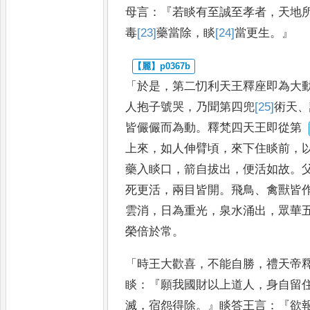
母言
：『
若睒有至誠至孝者
，
天
地
毒
[23]
藥
當除
，
睒
[24]
當更
生
。』
「
於是
，
第二忉利天王釋座即為大
人抱子號哭
，
乃聞第四兜
[25]
術
天
、
皆儼儼而為動
。
釋梵四天王即從第
上來
，
如人伸臂頃
，
來下住睒前
，
藥入睒口
，
箭自拔出
，
便活如故
。
死更活
，
兩目皆開
。
飛鳥
、
禽獸
皆
雲消
，
日為重光
，
泉水涌
出
，
眾華
榮倍於常
。
「
時王大歡喜
，
不能自勝
，
禮天帝
睒
：『
願我
國財以上道人
，
身自留
滅
，
宿
怨得除
。』
睒答王言
：『
欲