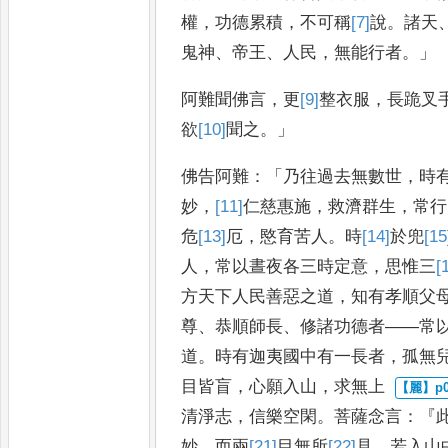
權
，
功
德累積
，
不可稱
[7]
說
。
諸天
鬼神
、
帝
王
、
人民
，
無能行者
。」
阿難聞佛言
，
更
[9]
整
衣服
，
長
跪叉
欲
[10]
聞之
。」
佛告阿難
：「
乃往過去無數世
，
時
妙
，
[11]
仁慈
惠施
，
救濟群生
，
常行
危
[13]
厄
，
愍育
苦人
。
時
[14]
於
兜
[15
人
，
常以晝夜各三時定意
，
思惟三
[
方天下人民善惡之道
，
知有孝順父
尊
、
恭順師長
、
修諸功德者
——
常
道
。
時有迦夷國中有一長者
，
孤
無
目皆盲
，
心願入山
，
求無上
清淨志
，
信樂空閑
。
菩薩念言
：『
妙
，
而兩
[21]
目
無所
[22]
見
，
若入山