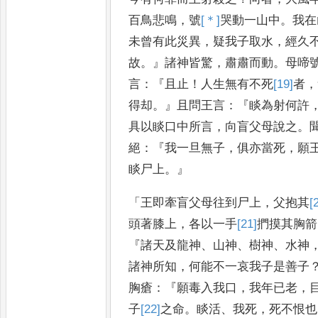
百鳥悲鳴
，
號
[＊]
哭
動一山中
。
我在
未曾有此災異
，
疑我子
取水
，
經久
故
。』
諸神皆驚
，
肅肅而
動
。
母啼
言
：『
且止
！
人生無有不
死
[19]
者
，
得却
。』
且問王言
：『
睒為
射何許
具以睒口中所言
，
向盲
父母說之
。
絕
：『
我一旦無
子
，
俱亦當死
，
願
睒尸上
。』
「
王
即牽盲父母往到尸上
，
父抱其
[
頭著膝上
，
各以一手
[21]
捫摸
其胸箭
『
諸天及龍神
、
山神
、
樹神
、
水神
諸神所知
，
何能不一哀我子是善子
胸瘡
：『
願毒入我口
，
我年已老
，
子
[22]
之
命
。
睒活
、
我死
，
死不恨
也