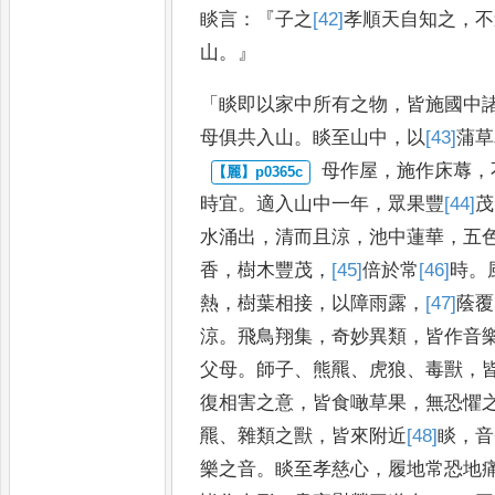
睒
言
：『
子之
[42]
孝
順天自
知之
，
不
山
。』
「
睒即以家中所有之物
，
皆施國中
母俱共入山
。
睒至山中
，
以
[43]
蒲
草
母作屋
，
施作床蓐
，
時宜
。
適
入山中一年
，
眾果豐
[44]
茂
水涌出
，
清而且涼
，
池中蓮華
，
五
香
，
樹
木豐茂
，
[45]
倍
於常
[46]
時
。
熱
，
樹
葉相接
，
以障雨露
，
[47]
蔭
覆
涼
。
飛鳥
翔集
，
奇妙異類
，
皆作音
父
母
。
師子
、
熊羆
、
虎狼
、
毒獸
，
復
相害之意
，
皆食噉草果
，
無恐懼
羆
、
雜類之獸
，
皆來附近
[48]
睒
，
音
樂之音
。
睒至孝慈心
，
履地常恐地