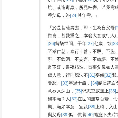
坑
、
或逢毒蟲
，
所見枉害
。
若我壽
養父母
，
終
[24]
其
年壽
。』
「
於是菩薩壽盡
，
即下生為盲父母
[
歡喜
，
甚愛重之
。
本發大意欲行入
[26]
留樂
世間
。
子年
[27]
七
歲
，
號
[28
至孝仁慈
，
奉行十善
，
不殺
、
不盜
誑
、
不飲酒
、
不妄言
、
不綺語
、
不
道不疑
，
晝夜精進
。
奉事父母如人
傷人意
，
行則應法不
[31]
妄
傾
[32]
邪
憂愁
。
[33]
年
過十歲
，
[34]
睒
長跪白
意欲入深山
，
[35]
求志
空寂無上
[36]
絕本願
？
人
[37]
在
世間無常百
變
，
命
期
。
願如本意
，
宜及
[38]
上
時
，
入山
與父母
[39]
俱
，
供養
[40]
隨
意
不失時