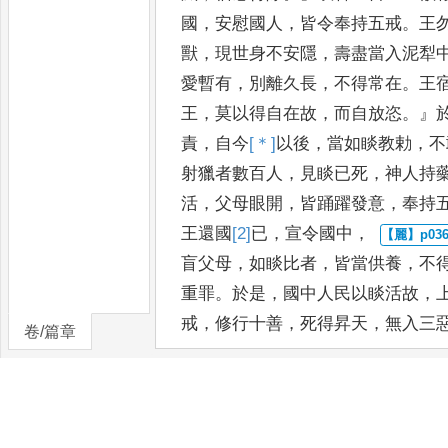
國
，
安慰
國人
，
皆令奉持五戒
。
王
獸
，
現世身不安隱
，
壽盡當入泥犁
愛暫有
，
別離久長
，
不得常在
。
王
王
，
莫以得自在故
，
而自放恣
。』
責
，
自今
[＊]
以
後
，
當如睒教勅
，
不
射獵者數百人
，
見睒已死
，
神人
持
活
，
父母眼開
，
皆踊躍發意
，
奉持
王還國
[2]
已
，
宣令國中
，
盲父母
，
如睒比者
，
皆當供養
，
不
重罪
。
於是
，
國中人民以睒活
故
，
戒
，
修行十善
，
死得昇
天
，
無入三
卷/篇章
佛告阿難
：「
諸來會者
，
宿
命睒身
父者
，
今現父王閱頭檀是也
；
時盲
夫人摩耶是也
；
迦夷國王者
，
阿
難