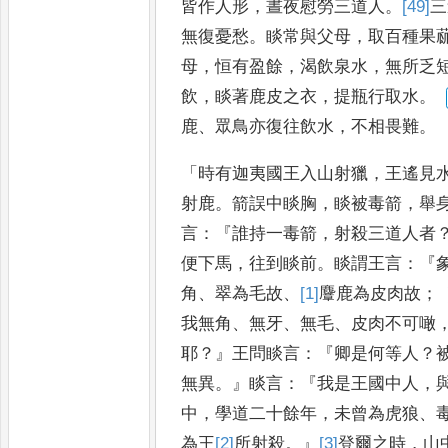
皆作人形
，
晝夜慰勞三道人
。
[49]
三
無復憂愁
。
睒常與父母
，
取百種果
母
，
恒有盈餘
，
渴飲泉水
，
無所乏
飲
，
睒著鹿皮之衣
，
提瓶行取水
。
鹿
、
眾鳥亦復往飲水
，
不相畏難
。
「
時有迦夷國王入山射獵
，
王遙見
射鹿
。
箭誤中睒胸
，
睒被毒箭
，
舉
言
：『
誰持一毒箭
，
射殺三道人者
便下馬
，
往到睒前
。
睒謂王言
：『
角
、
翠為毛故
、
[1]
麞
鹿為皮肉故
；
我無角
、
無牙
、
無毛
、
皮肉不可噉
耶
？』
王問睒言
：『
卿是何等人
？
無異
。』
睒言
：『
我是王國中人
，
中
，
學道二十餘年
，
未曾為虎狼
、
為王
[2]
所
射殺
。』
[3]
登
爾之時
，
山