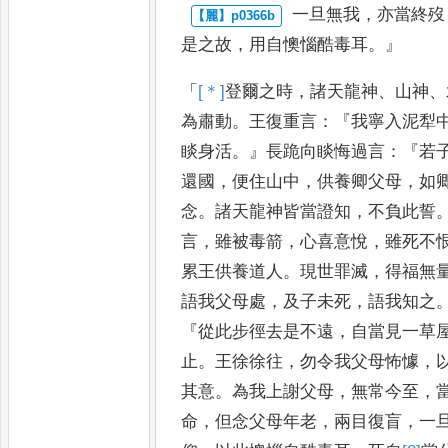
一旦無我
，
亦當終歿
是之故
，
用
自懊惱酷毒耳
。』
「
[＊]
登
爾之時
，
諸天龍神
、
山神
、
為肅動
。
王復重言
：『
我寧入泥犁
睒身活
。』
長跪向睒悔過言
：『
若
還國
，
便住山中
，
供養卿父
母
，
如
念
。
諸天龍神皆當證知
，
不負此誓
言
，
雖被毒箭
，
心喜意
悅
，
雖死不
累王供養道人
。
現世罪滅
，
得福無
語我父母處
，
及子未死
，
語我知之
『
從此步徑
去是不遠
，
自當見一草
止
。
王徐徐往
，
勿令我父母怖懅
，
其意
。
為我上謝父母
，
無常今至
，
命
，
但念父母年老
，
兩目復盲
，
一