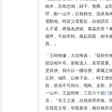
樹木
，
百鳥悲鳴
，
師子
、
熊
羆
、
走
呼
，
動一山中
；
日無精光
、
流泉為
電動地
。
時盲父母驚
起
，
自相謂言
久不還
，
將無為虎
狼
、
毒蟲所害
？
號呼
，
不如常時
。
風起四面
，
樹木
異
。』
「
王時怖懅
，
大
自悔責
：『
我所作
箭誤相中
耳
。
射殺道人
，
其罪甚重
受其
殃
。
我今以一國珍寶
、
庫藏之
丘
郭
、
城邑
，
以救子命
。』
時王便
箭
，
箭深不可得出
。
飛鳥
、
走獸
，
一山中
。
王益惶怖
，
三百六十節
[7]
言
：『
非王之過
，
自我宿罪所致
。
念我盲父母
，
年既衰老
，
兩目無所