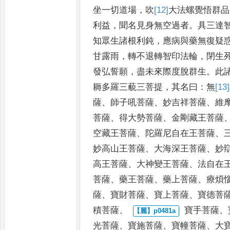
坐一切道場
，
吹
[12]
大
法螺覺悟
群品
利益
，
聞名見身無空
過者
。
具三達
知眾生諸根
利鈍
，
應病與藥無復疑
甘
露雨
，
轉不退轉智印法輪
，
閉生
發弘誓願
，
盡未來際度脫群生
。
此
耨多羅三藐三菩提
，
其名
曰
：
無
[13]
薩
、
師子吼菩薩
、
妙吉祥菩
薩
、
維
菩薩
、
得大勢菩薩
、
金剛藏王菩薩
空藏王菩
薩
、
陀羅尼自在王菩薩
、
妙
高山王菩薩
、
大海深王菩薩
、
妙
高王菩薩
、
大神變王菩薩
、
法自在
菩薩
、
藥王菩薩
、
藥上菩
薩
、
療煩
薩
、
寶財菩薩
、
寶上菩薩
、
寶德菩
積菩薩
、
寶手菩薩
、
光菩薩
、
寶施菩
薩
、
寶幢菩薩
、
大