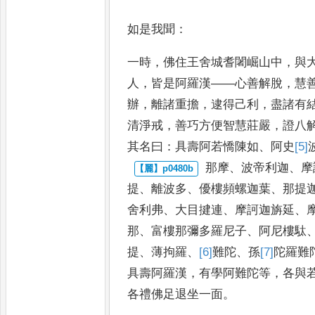
如是我聞
：
一時
，
佛住王舍城耆闍崛山中
，
與
人
，
皆是阿羅漢
——
心善
解脫
，
慧
辦
，
離諸重擔
，
逮得
己利
，
盡諸有
清淨戒
，
善巧
方便智慧莊嚴
，
證八
其名
曰
：
具壽阿若憍陳如
、
阿史
[5]
那摩
、
波帝利迦
、
摩
提
、
離
波多
、
優樓頻螺迦葉
、
那提
舍利弗
、
大目揵連
、
摩訶迦旃延
、
那
、
富樓那彌多羅尼子
、
阿尼樓駄
提
、
薄拘羅
、
[6]
難陀
、
孫
[7]
陀羅
難
具壽阿羅漢
，
有學阿難陀
等
，
各與
各禮佛足退
坐一面
。