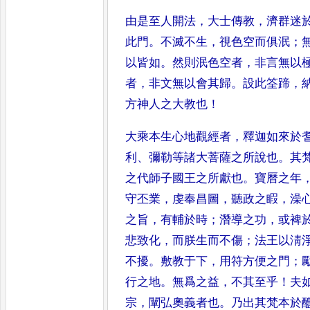
由是至人開法
，
大士傳教
，
濟群迷
此門
。
不滅不生
，
視色空而俱泯
；
以皆如
。
然則泯色空者
，
非言無以
者
，
非文無以會其歸
。
設此筌蹄
，
方神人之大教也
！
大乘本生心地觀經者
，
釋迦如來於
利
、
彌勒等諸大菩薩之所說也
。
其
之代師子國王之所獻也
。
寶曆之年
守丕業
，
虔奉昌圖
，
聽政之睱
，
澡
之旨
，
有輔於時
；
潛導之功
，
或裨
悲致化
，
而朕生而不傷
；
法王以淸
不擾
。
敷教于下
，
用符方便之門
；
行之地
。
無爲之益
，
不其至乎
！
夫
宗
，
闡弘奧義者也
。
乃出其梵本於