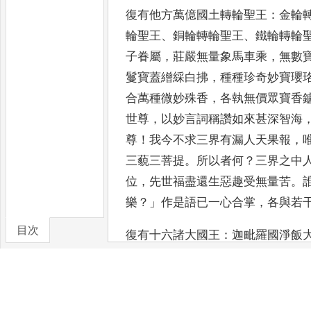
復有他方萬億國土轉輪聖王
：
金輪
輪聖王
、
銅輪轉輪聖王
、
鐵輪轉
輪
子眷屬
，
莊嚴無量象
馬車乘
，
無數
鬘寶蓋繒
綵白拂
，
種種珍奇妙寶瓔
合
萬種微妙殊香
，
各執無價眾寶香
世尊
，
以妙言詞稱讚如來甚深智
海
尊
！
我今不求三界有漏人
天果報
，
三藐三菩提
。
所
以者何
？
三界之中
位
，
先世
福盡還生惡趣受無量苦
。
樂
？」
作是語已一心合掌
，
各與若
目次
復有十六諸大國王
：
迦毗羅國淨飯
卷/篇章
婆娑羅王
、
波羅㮈國迦斯大王
、
有
陀國于闡大王
、
娑羅國主迦毘那王
及諸小王
，
舍衛國主波斯匿王
，
名