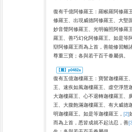
復有千億阿修羅王
：
羅睺羅阿修羅
修羅王
、
出現威德阿修羅王
、
大
堅
妙音聲阿修羅王
、
光
明徧照阿修羅
羅王
、
善
巧幻化阿修羅王
。
如是等
辯阿修羅王而為上首
，
善能修習離
尊重三寶
；
各與若干百千
眷屬俱
。
復有五億迦樓羅王
：
寶髻迦樓羅王
王
、
速疾如風迦樓羅王
、
虛空淨
慧
大迦樓羅王
、
心不退轉
迦樓羅王
、
王
、
大腹飽滿迦
樓羅王
、
有大威德
明迦
樓羅王
。
如是等迦樓羅王
，
[2]
而為上首
，
悉皆成就不起法忍
，
善
[
生
；
各與若干百千眷屬俱
。