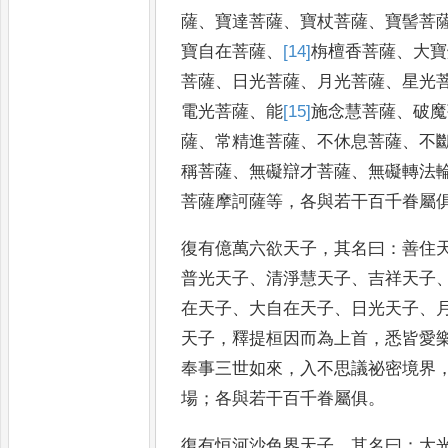
薩
、
寶
達菩薩
、
寶杖菩薩
、
寶髻菩
寶自在菩薩
、
[14]
栴
檀香菩薩
、
大寶
菩薩
、
日光菩薩
、
月光菩薩
、
星光
電光菩薩
、
能
[15]
施
念慧菩薩
、
破魔
薩
、
常精進菩薩
、
不休息菩薩
、
不
稱菩薩
、
無礙辯才菩
薩
、
無礙轉法
菩薩摩訶薩
等
，
各與若干百千眷屬
復有億萬六欲天子
，
其名曰
：
善住
普光天子
、
清淨慧天子
、
吉祥天子
在天子
、
大自在天子
、
日光
天子
、
天子
，
釋提桓因而
為上首
，
悉皆愛
奉事三
世如來
，
入不思議祕密境界
場
；
各與若干百千眷屬俱
。
復有恒河沙色界天子
，
其名曰
：
大