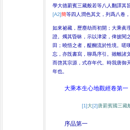
學大德罽賓三藏般若等八人翻譯其
[A2]
簡
等四人潤色其文
，
列爲八卷
如來祕藏
，
歷塵劫而初開
；
大乘眞
證
。
燭其昏昧
，
示以津梁
，
俾披閱
田
；
曉悟之者
，
醍醐流於性境
。
嗟
忘
，
亦旣書寫
，
聊爲序引
。
雖離諸
而啓其宗源
，
式存年代
。
時我唐御
年也
。
大乘本生心地觀經
卷第一
[1]
大
[2]
唐
罽賓國三藏
序品第一