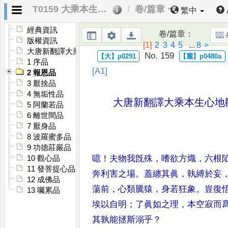
T0159 大乘本生心地觀經
卷/篇章 一
繁中
經典資訊
卷/篇章
：
版權資訊
[1]
2
3
4
5
...
8
>
大唐新翻譯大乘本生心地觀經序
No. 159
1 序品
[A1]
2 報恩品
3 厭捨品
4 無垢性品
大唐新翻譯大乘本生心地
5 阿蘭若品
6 離世間品
7 厭身品
8 波羅蜜多品
9 功德莊嚴品
噫
！
夫物我旣殊
，
嗜欲方熾
，
六根
10 觀心品
11 發菩提心品
奔利害之場
。
蓋纏其眞
，
執縛於妄
12 成佛品
蕩前
，
心類騰猿
，
身若狂象
。
豈復
13 囑累品
埃以自明
；
了眞如之理
，
本空寂而
其孰能拯斯溺乎
？