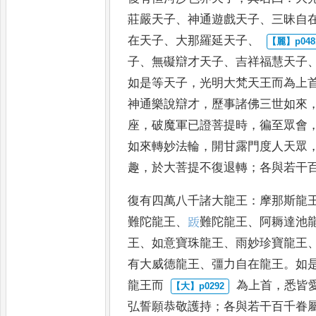
莊嚴天子
、
神通遊戲天子
、
三昧自
在天子
、
大那羅延天子
、
子
、
無礙辯才天子
、
吉祥福慧
天子
如是等天子
，
光明大
梵天王而為上
神通樂說
辯才
，
歷事諸佛三世如來
座
，
破魔軍已證菩提時
，
徧至眾會
如來轉妙法輪
，
開甘露門度人
天眾
趣
，
於大菩提不
復退轉
；
各與若干
復有四萬八千諸大龍王
：
摩那斯龍
難陀龍王
、
䟦
難陀龍王
、
阿耨達
池
王
、
如意寶珠龍王
、
雨妙
珍寶龍王
有大威德龍王
、
彊
力自在龍王
。
如
龍王而
為上首
，
悉皆
弘誓願恭
敬護持
；
各與若干百千眷