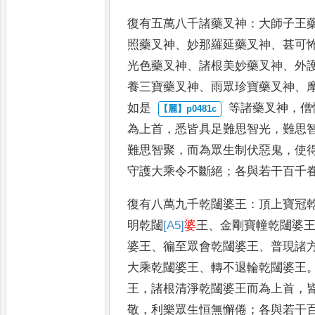
復有五萬八千諸藥叉神
：
大師子王
照藥叉神
、
妙那羅延藥叉神
、
甚可
光色藥叉神
、
諸根美妙藥
叉神
、
外
養三寶藥叉神
、
雨眾珍寶藥叉神
、
如是
等諸藥叉神
，
僧
為上首
，
悉皆具足難思智光
，
難思
難思智聚
，
而為眾生制伏惡鬼
，
使
守護大乘令不斷絕
；
各與若干
百千
復有八萬九千乾闥婆王
：
頂上寶冠
明乾闥
[A5]
婆
王
、
金剛寶幢乾闥婆
婆王
、
徧至眾會乾闥婆王
、
普
現諸
大乘乾闥婆王
、
轉不
退輪乾闥婆王
王
，
諸根清淨
乾闥婆王而為上首
，
敬
，
利樂眾生恒無懈倦
；
各與若干