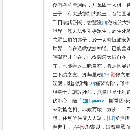
復有菩薩摩訶薩
，
八萬四千人俱
，
王子
，
有大威德如大龍王
，
百
福圓
千日破諸昏闇
，
智
慧澄
[8]
澈
逾於大
境界
。
然
大法炬引導眾生
，
於生死
愍眾生猶如赤子
，
於一切時恒施安
世界
，
自在遊戲微妙神通
。
已
能善
無礙辯才自在
，
已
得圓滿大願自在
在
，
已
能善入三昧自在
，
具足圓滿
生不請之友
。
經無量劫
[A3]
勤
修六
涅槃
，
斷諸煩惱
[10]
種習皆除
，
雖
生
現身十方
講說妙法
，
無
量世界化利
伏邪心
，
離
斷常因令
來動搖之相
。
非
嚴而嚴十方佛土
，
然
，
住
無所住度人天眾
，
[11]
受無所
精進甲
，
[A4]
執
智慧劍
，
破魔軍眾