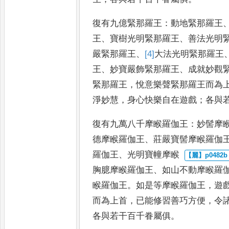
復有九億緊那羅王
：
動地緊那羅王
王
、
寶樹光明緊那羅王
、
善法光
明
嚴緊那羅王
、
[4]
大
法光明
緊那羅王
王
、
妙寶嚴飾
緊那羅王
、
成就妙觀
緊
那羅王
，
悅意樂聲緊那羅王而為
淨妙慧
，
身心快樂自在遊戲
；
各與
復有九萬八千摩睺羅伽王
：
妙髻摩
德摩睺羅伽王
、
莊嚴寶髻摩睺羅
伽
羅伽王
、
光明寶幢摩睺
胸臆摩睺羅伽王
、
如山不動摩
睺羅
睺羅伽王
。
如是等
摩睺羅伽王
，
遊
而為上
首
，
已能修習善巧方便
，
令
各與若干百千眷屬俱
。