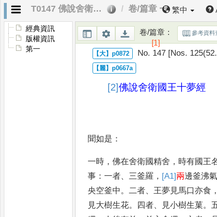
T0147 佛說舍衛國王十夢經
卷/篇章 一
繁中
經典資訊
卷/篇章
：
參考資料
版權資訊
[1]
第一
No. 147 [Nos. 125(52.
[2]
佛說舍衛國王十夢經
聞如是
：
一時
，
佛在舍衛國精舍
，
時有國王
事
：
一者
、
三釜羅
，
[A1]
兩
邊釜沸
央空釜中
。
二者
、
王夢見馬口
亦食
見大樹生花
。
四者
、
見小樹
生菓
。