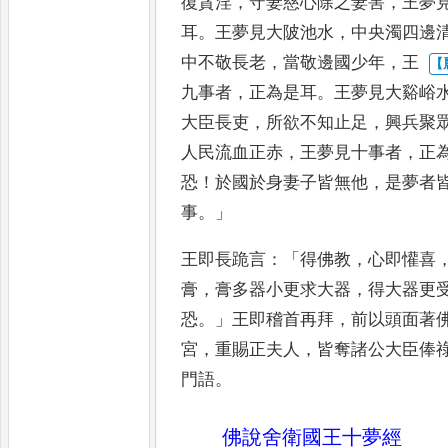
復
貪淫
，
守妻慈心除之妻害
，
王夢
耳
。
王夢見大陂池水
，
中央濁四邊
中不敬長老
，
當敬邊國少年
，
王
九事者
，
正為是耳
。
王夢見大谿峪
大臣長吏
，
所欲不知止足
，
興兵
聚
人民流血正赤
，
王夢見
十事者
，
正
恐
！
於國於身妻
子皆無他
，
是夢者
事
。」
王即
長跪言
：「
得佛教
，
心即懽喜
膏
，
膏多器小更求大器
，
得大器更
恐
。」
王即稽首再拜
，
前以頭面著
宮
，
重賜正夫人
，
皆奪諸公大臣俸
門語
。
佛說舍衛國王十夢經