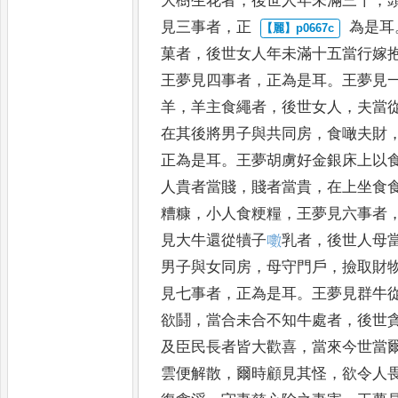
大樹生花者
，
後世人
年未滿三十
，
見三事者
，
正
為是耳
菓者
，
後世女人年未
滿十五當行嫁
王夢見四事
者
，
正為是耳
。
王夢見
羊
，
羊
主食繩者
，
後世女人
，
夫當
在其後將男子與共同房
，
食噉夫財
正為是耳
。
王夢胡虜好金銀床上以
人貴者當賤
，
賤者當貴
，
在
上坐食
糟糠
，
小人食粳糧
，
王夢見六事者
見大牛還從
犢子
𡂡
乳者
，
後世人母
男
子與女同房
，
母守門戶
，
撿取財
見七事者
，
正為是耳
。
王夢見群牛
欲鬪
，
當合未合不知牛處者
，
後世
及臣民長者皆大歡
喜
，
當來今世當
雲便解散
，
爾時顧見其怪
，
欲令人