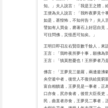
知
。」
夫人說言
：「
我是
王之體
，
王便為夫人說言
：「
我
昨夜夢見十
如是
，
甚惶怖
，
不知何告
？」
夫人
譬如有人買金
，
磨著石上好惡自見
可往問
佛
，
災怪悉可知矣
。」
王明日即召左右賢臣數
千餘人
，
來
王言
：「
我昨夜所
夢十事
，
願佛為
王言
：「
慎莫愁
憂也
！
王所夢者乃
佛言
：「
王夢
見三釜羅
，
兩邊釜沸
央空釜
中者
，
後世人不復供給貧窮
富自相饋遺
，
王夢見是一事者
，
正
口亦食
，
尻亦食者
，
後世大臣長吏
民
，
曲直者亦食
，
王夢見二
事者
，