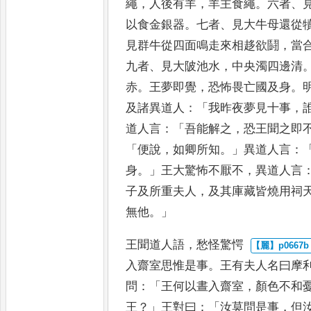
繩
，
人後有羊
，
羊主食繩
。
六者
、
以食金銀器
。
七者
、
見大牛母還從
見群牛從四
面鳴走來相趍欲鬪
，
當
九
者
、
見大陂池水
，
中央濁四邊清
赤
。
王夢即覺
，
恐怖畏亡國及身
。
及諸異道人
：「
我昨夜夢見十事
，
道人言
：「
吾能解之
，
恐王聞之即
「
便說
，
如卿所知
。」
異道人言
：
身
。」
王大驚怖不厭不
，
異道人言
子及所重夫人
，
及其庫藏皆燒用祠
無他
。」
王聞道人語
，
愁怪驚愕
入齋室思惟是事
。
王有夫人名
曰摩
問
：「
王何以晝入齋室
，
顏
色不和
王
？」
王對曰
：「
汝莫問
是事
，
但