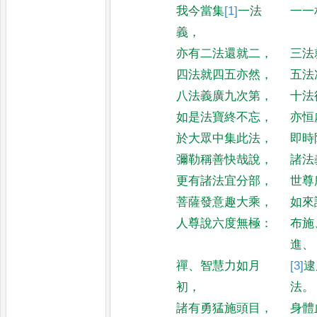
我今當集
[1]
一
法
一一
義
，
亦有二法還就二
，
三法
四法就四五亦然
，
五法
八法義廣九次第
，
十法
如是法寶終不忘
，
亦恒
於大眾中集此法
，
即時
彌勒稱善快哉說
，
諸法
更有諸法宜分部
，
世尊
菩薩發意趣大乘
，
如來
人尊說六度無極
：
布施
進
、
禪
、
智慧力如月
[3]
逮
初
，
法
。
諸有勇猛施頭目
，
身體