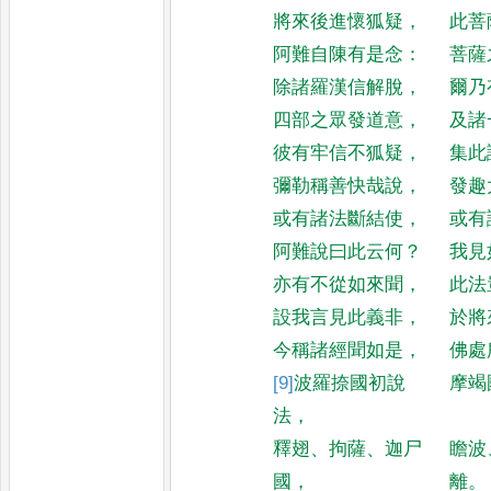
將來後進懷狐疑
，
此菩
阿難自陳有是念
：
菩薩
除諸羅漢信解脫
，
爾乃
四部之眾發道意
，
及諸
彼有牢信不狐疑
，
集此
彌勒稱善快哉說
，
發趣
或有諸法斷結使
，
或有
阿難說曰此云何
？
我見
亦有不從如來聞
，
此法
設我言見此義非
，
於將
今稱諸經聞如是
，
佛處
[9]
波羅捺
國初說
摩竭
法
，
釋翅
、
拘薩
、
迦尸
瞻波
國
，
離
。