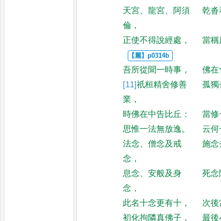
天宮
、
龍宮
、
阿須
乾沓
倫
，
正使不得說經處
，
當稱
吾所從聞一時事
，
佛在
[11]
祇桓
精舍修善
孤獨
業
，
時佛在中告比丘
：
當修
思惟一法無放逸
。
云何
法念
、
僧念及戒
施念
念
，
息念
、
安般及身
死念
念
，
此名十念更有十
，
次後
初化拘隣真佛子
，
最後