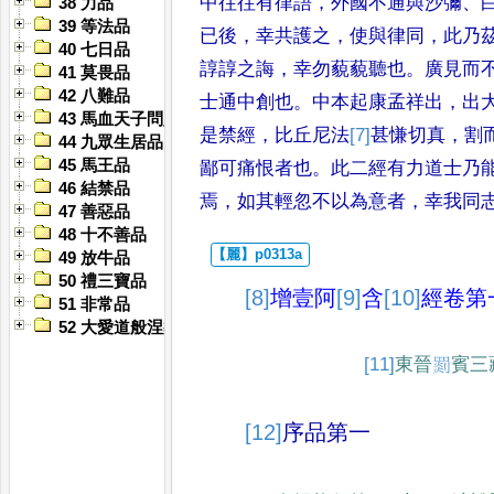
中往往有律語
，
外國不通與沙
彌
、
38 力品
39 等法品
已後
，
幸共護之
，
使與律
同
，
此乃
40 七日品
諄諄之誨
，
幸勿藐
藐聽也
。
廣見而
41 莫畏品
42 八難品
士通中創
也
。
中本起康孟祥出
，
出
43 馬血天子問八政品
是
禁經
，
比丘尼法
[7]
甚
慊切真
，
割
44 九眾生居品
45 馬王品
鄙可痛恨者也
。
此二經有力道士乃
46 結禁品
焉
，
如其輕忽不以為意者
，
幸我
同
47 善惡品
48 十不善品
49 放牛品
50 禮三寶品
[8]
增壹阿
[9]
含
[10]
經
卷第
51 非常品
52 大愛道般涅槃品
[11]
東晉
𦋺
賓三
[12]
序品第一