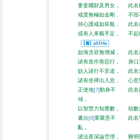
妻妾國財及男女
，
此名
戒度無極如金剛
，
不毀
持心護戒如坏瓶
，
此名
或有人來截手足
，
不起
如海含容無增減
，
此名
諸有造作善惡行
，
身口
妨人諸行不至道
，
此名
諸有坐禪出入息
，
心意
正使地
[7]
動
身不
此名
傾
，
以智慧力知塵數
，
劫數
書䟽
[8]
業聚
意不
此名
亂
，
諸法甚深論空理
，
難明