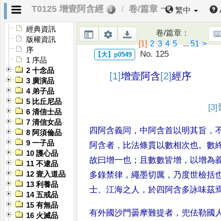
T0125 增壹阿含經
卷/篇章 一
繁中
經典資訊
卷/篇章
：
版權資訊
[1]
2
3
4
5
...
51
>
序
No. 125
1 序品
2 十念品
[1]
增壹阿含
[2]
經
序
3 廣演品
4 弟子品
5 比丘尼品
[3]
6 清信士品
7 清信女品
四阿含義同
，
中阿含首以明其旨
，
8 阿須倫品
9 一子品
阿含者
，
比法條貫以數相次也
。
數
10 護心品
故曰增一也
；
且數數皆增
，
以增
為
11 不逮品
12 壹入道品
多錄禁律
，
繩墨切厲
，
乃度
世檢括
13 利養品
士
、
江海之人
，
於四阿
含多詠味茲
14 五戒品
15 有無品
有外國沙門曇摩難提者
，
兜
佉勒國
16 火滅品