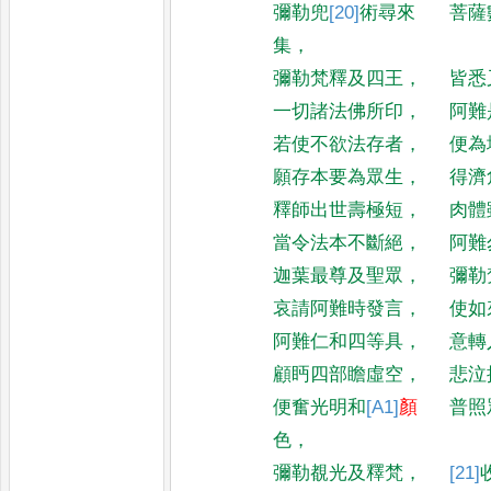
彌勒兜
[20]
術
尋來
菩薩
集
，
彌勒梵釋及四王
，
皆悉
一切諸法佛所印
，
阿難
若使不欲法存者
，
便為
願存本要為眾生
，
得濟
釋師出世壽極短
，
肉體
當令法本不斷絕
，
阿難
迦葉最尊及聖眾
，
彌勒
哀請阿難時發言
，
使如
阿難仁和四等具
，
意轉
顧眄四部瞻虛空
，
悲泣
便奮光明和
[A1]
顏
普照
色
，
彌勒覩光及釋梵
，
[21]