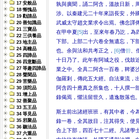
17 安般品
孰與廣聞
，
誦二阿含
，
溫故日新
，
18 慚愧品
涉
。
以秦建元二
十年來詣長安
，
外
19 勸請品
武威太
守趙文業求令出焉
。
佛念譯
20 善知識品
21 三寶品
在甲申夏
[5]
出
，
至來年春乃訖
，
為
22 三供養品
下部
。
上部二十六卷全無遺忘
，
下
23 地主品
24 高幢品
也
。
余與法和共考正之
，
[6]
僧
䂮
、
25 四諦品
十日乃了
。
此年有阿城
之役
，
伐鼓
26 四意斷品
27 等趣四諦品
業之中
。
全具二
阿含一百卷
，
鞞婆
28 聲聞品
伽羅剎
，
傳
此五大經
。
自法東流
，
29 苦樂品
阿含
四十應真之所集也
，
十人撰一
30 須陀品
31 增上品
錄偈焉
，
懼法留世久
，
遺逸散落也
32 善聚品
33 五王品
斯土前
出諸經班班
，
有其中者
，
今
34 等見品
35 邪聚品
錄一卷
，
全其故目
，
注其得失
，
使
36 聽法品
合上下部
，
四百七十二經
。
凡諸學
37 六重品