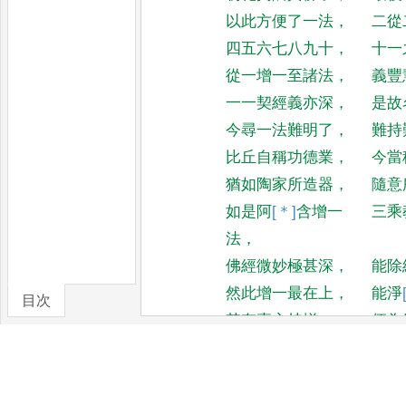
以此方便了一法
，
二從
四五六七八九十
，
十一
從一增一至諸法
，
義豐
一一契經義亦深
，
是故
今尋一法難明了
，
難持
比丘自稱功德業
，
今當
猶如陶家所造器
，
隨意
如是阿
[＊]
含
增一
三乘
法
，
佛經微妙極甚深
，
能除
然此增一最在上
，
能淨
目次
其有專心持增一
，
便為
卷/篇章
正使今身不盡結
，
後生
若有書寫經卷者
，
繒綵
此福無量不可計
，
以此