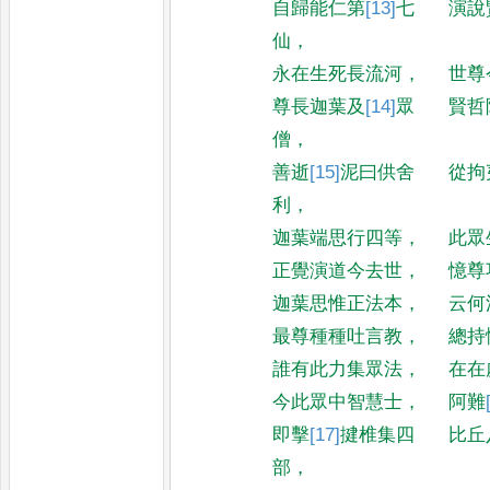
自歸能仁第
[13]
七
演說
仙
，
永在生死長流河
，
世尊
尊長迦葉及
[14]
眾
賢哲
僧
，
善逝
[15]
泥曰
供舍
從拘
利
，
迦葉端思行四等
，
此眾
正覺演道今去世
，
憶尊
迦葉思惟正法本
，
云何
最尊種種吐言教
，
總持
誰有此力集眾法
，
在在
今此眾中智慧士
，
阿難
即擊
[17]
揵椎
集四
比丘
部
，