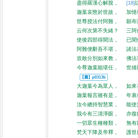
盡得羅漢心解脫
，
[18]
迦葉哀愍於世故
，
加憶
世尊授法付阿難
，
願布
云何次第不失緒
？
三阿
使後四部得聞法
，
已聞
阿難便辭吾不堪
，
諸法
豈敢分別如來教
，
佛法
今尊迦葉能堪任
，
世雄
大迦葉今為眾人
，
如來
迦葉報言雖有是
，
年衰
汝今總持智慧業
，
能使
我今有三清淨眼
，
亦復
一切眾生種種類
，
無有
梵天下降及帝釋
，
護世