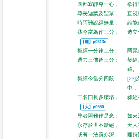
四部寂靜專一心
，
欲得
尊長迦葉及聖眾
，
直視
時阿難說經無量
，
誰能
我今當為作三分
，
造立
契經一分律二分
，
阿毘
過去三佛皆三分
：
契經
藏
。
契經今當分四段
，
[23]
中
，
三名曰長多瓔珞
，
雜經
尊者阿難作是念
：
如來
永存於世不斷絕
，
天人
或有一法義亦深
，
難持