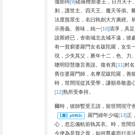
伽那阿
[9]
磋
羅檀那婆王
，
日月天子
剎
，
護世主
、
四天王
、
魔天等俱
。
法度脫眾生
，
名曰執劍大方廣經
。
示善
義
、
善味
，
純一
[10]
清
淨
，
具足
說斯
經已
，
舍衛城北去城不遠
，
彼
有一貧窮婆羅門女名跋陀羅
，
女生
現
，
少失其父
，
厥年十二
，
色
、
力
聰明辯慧微言善說
。
復有異
[11]
村
名
舊住婆羅門師
，
名摩尼跋
陀羅
，
善
時
，
世間現從其受
學
，
謙順恭敬盡
[12]
熟
所受奉持
。
爾時
，
彼師暫受王請
，
留世間現守
羅門婦年少端
[13]
正
心
，
忽忘
儀軌前執其衣
。
時
，
世間
今便
為是我之母
，
如何尊處而行非