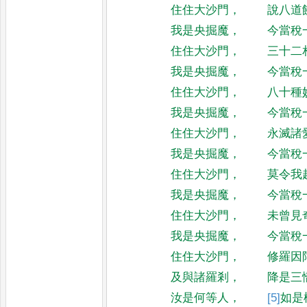
住住大沙門
，
說八道
我是央掘魔
，
今當稅
住住大沙門
，
三十二
我是央掘魔
，
今當稅
住住大沙門
，
八十種
我是央掘魔
，
今當稅
住住大沙門
，
永滅諸
我是央掘魔
，
今當稅
住住大沙門
，
莫令我
我是央掘魔
，
今當稅
住住大沙門
，
未曾見
我是央掘魔
，
今當稅
住住大沙門
，
修羅因
及與諸羅剎
，
降是三
汝是何等人
，
[5]
如
是