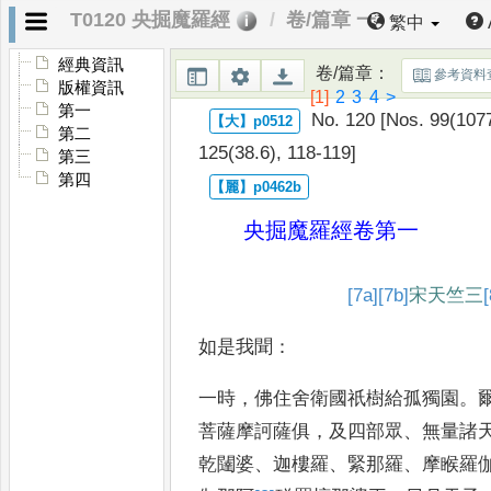
T0120 央掘魔羅經
卷/篇章 一
繁中
經典資訊
卷/篇章
：
參考資料
版權資訊
[1]
2
3
4
>
第一
No. 120 [Nos. 99(1077
第二
125
(38.6), 118-119]
第三
第四
央掘魔羅經
卷第一
[7a]
[7b]
宋
天竺三
[
如是我聞
：
一時
，
佛住舍衛國祇樹給孤獨園
。
菩薩摩訶薩俱
，
及四部眾
、
無
量諸
乾闥婆
、
迦樓羅
、
緊那羅
、
摩
睺羅