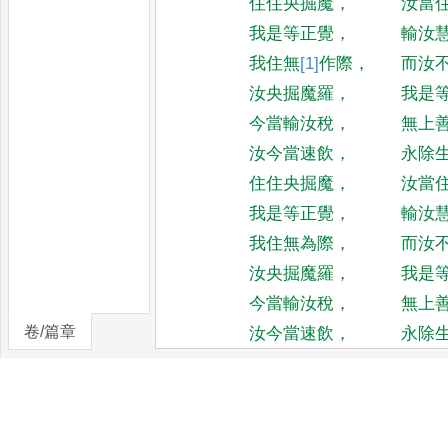
住住央掘魔
，
汝當
我是等正覺
，
輸汝
我住無
[1]
作
際
，
而汝
汝央掘魔羅
，
我是
今當輸汝稅
，
無上
汝今當速飲
，
永除
住住央掘魔
，
汝當
我是等正覺
，
輸汝
我住無為際
，
而汝
汝央掘魔羅
，
我是
今當輸汝稅
，
無上
卷/篇章
汝今當速飲
，
永除
住住央掘魔
，
汝當
我是等正覺
，
輸汝
我住無
[2]
老
際
，
而汝