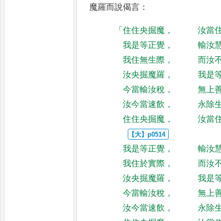
魔羅而說偈言
：
「
住住央掘魔
，
汝當
我是等正覺
，
輸汝
我住無生際
，
而汝
汝央掘魔羅
，
我是
今當輸汝稅
，
無上
汝今當速飲
，
永除
住住央掘魔
，
汝當
我是等正覺
，
輸汝
我住於實際
，
而汝
汝央掘魔羅
，
我是
今當輸汝稅
，
無上
汝今當速飲
，
永除