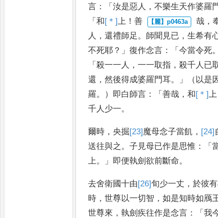
言
：「
汝是
惡人
，
不樂生天作婆羅
「
和
[＊]
上
！
善
哉
，
人
，
還禮師足
。
師聞見已
，
生希
有
不死耶
？」
復作念言
：「
今當
令死
「
殺一一人
，
一一取指
，
殺千人
已
還
，
然後得成婆羅門耳
。」
（以是
羅
。
）即白師言
：「
善哉
，
和
[＊]
上
千人少一
。
爾時
，
央掘
[23]
魔
母念子
當飢
，
[24]
送往與之
。
子見母已
作是思惟
：「
上
。」
即便執劍欲
前斷命
。
去舍衛國十由
[26]
旬
少一丈
，
於彼有
時
，
世尊以一切智
，
如是知時如
鴈
世尊來
，
執劍疾往作是
念言
：「
我