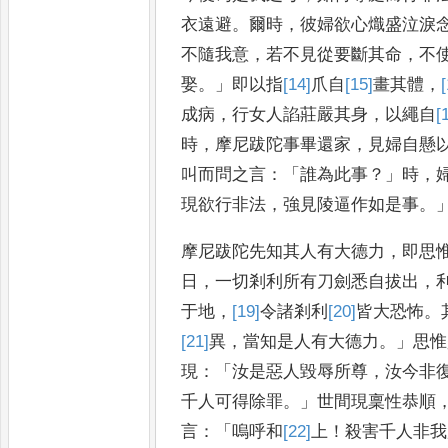
衣遠避
。
爾時
，
彼婦欲心熾盛泣淚
不隨我意
，
若不見從要斷其命
，
不
娶
。」
即以指
[14]
爪
自
[15]
畫
其體
，
成病
，
行女人諂莊嚴其身
，
以繩自
[
時
，
摩尼跋陀事畢還家
，
見婦
自懸
叫而問之言
：「
誰為此
事
？」
時
，
現欲行非法
，
強見陵
逼作如是事
。
摩尼跋陀先知其人有大德力
，
即思
日
，
一切剎利所有刀劍悉
自拔出
，
于地
，
[19]
令
諸剎利
[20]
皆
大恐怖
。
[21]
異
，
當知是人有大
德力
。」
思惟
現
：「
汝是惡人毀辱所
尊
，
汝今非
千人可得除罪
。」
世間現稟性恭順
言
：「
嗚呼
和
[22]
上
！
殺害千人非我