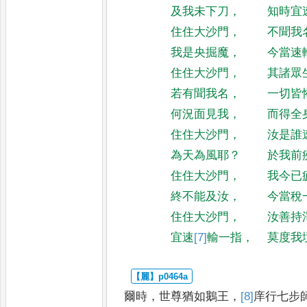
及我未下刀
，
知時宜
住住大沙門
，
不聞我
我是央掘魔
，
今當速
住住大沙門
，
其諸眾
若有聞我名
，
一切皆
何況面見我
，
而得全
住住大沙門
，
汝是誰
為天為風耶
？
於我前
住住大沙門
，
我今已
終不能及汝
，
今當稅
住住大沙門
，
汝善持
宜速
[7]
輸
一指
，
莫度我
爾時
，
世尊猶如鵝王
，
[8]
庠
行七步