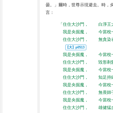
曇
。」
爾時
，
世尊示
現避去
。
時
，
言
：
「
住住大沙門
，
白淨王
我是央掘魔
，
今當稅
住住大沙門
，
無貪染
我是央掘魔
，
今當稅
住住大沙門
，
毀形剃
我是央掘魔
，
今當稅
住住大沙門
，
知足持
我是央掘魔
，
今當稅
住住大沙門
，
無畏師
我是央掘魔
，
今當稅
住住大沙門
，
雄健猛