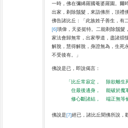
一時
，
佛在彌絺羅國菴婆羅
園
。
爾
出家
，
剃除鬚髮
，
來詣
佛所
，
頂禮
佛告諸比丘
：「
此族
姓子善生
，
有
[6]
璝
偉
，
天姿
挺特
。
二能剃除鬚髮
家法會
歸無常
，
出家學道
，
盡諸煩
解脫
，
慧得解脫
，
身證無為
，
生死
不受後有
。」
佛說是已
，
即說偈言
：
「
比丘常寂定
，
除欲離生
住最後邊身
，
能破於魔
修心斷諸結
，
端正無等
佛說是
[7]
經
已
，
諸比丘聞佛所說
，