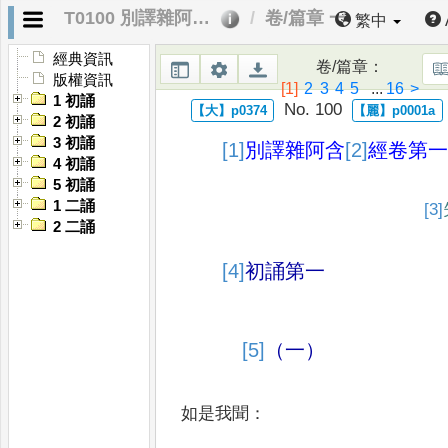
T0100 別譯雜阿含經
卷/篇章 一
繁中
經典資訊
卷/篇章
：
版權資訊
[1]
2
3
4
5
...
16
>
1 初誦
No. 100
2 初誦
3 初誦
[1]
別譯雜阿含
[2]
經
卷第一
4 初誦
5 初誦
1 二誦
[3]
2 二誦
[4]
初誦第一
[5]
（一）
如是我聞
：