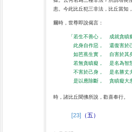
獄
。
云何名為三種非法
？
所謂增長
恚
。
今此比丘犯三非法
，
比丘當
知
爾時
，
世尊即說偈言
：
「
若生不善心
，
成就貪瞋
此身自作惡
，
還復害於
如芭蕉生實
，
自害於其
若無貪瞋癡
，
是名為智
不害於己身
，
是名勝丈
是以應除斷
，
貪瞋癡大
時
，
諸比丘聞佛所說
，
歡喜奉行
。
[23]
（五）