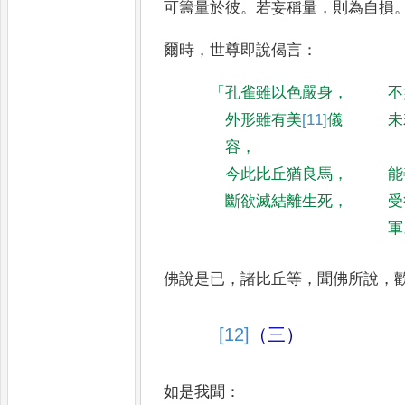
可籌
量於彼
。
若妄稱量
，
則為自損
爾時
，
世尊即說
偈言
：
「
孔雀雖以色嚴身
，
不
外形雖有美
[11]
儀
未
容
，
今此比丘猶良馬
，
能
斷欲滅結離生死
，
受
軍
佛說是已
，
諸比丘等
，
聞佛所說
，
[12]
（三）
如是我聞
：