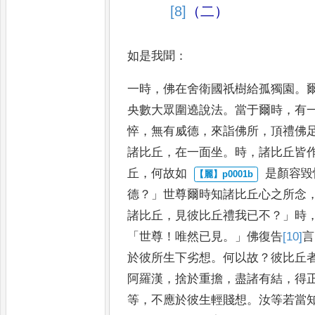
[8]
（二）
如是我聞
：
一時
，
佛在舍衛國祇樹給孤
獨園
。
央
數大眾圍遶說法
。
當于爾時
，
有
悴
，
無有威德
，
來
詣佛所
，
頂禮佛
諸比丘
，
在一
面坐
。
時
，
諸比丘皆
丘
，
何故如
是顏容毀
德
？」
世尊爾時知諸比丘
心之所念
諸比丘
，
見彼比丘禮
我已不
？」
時
「
世尊
！
唯然已見
。」
佛
復告
[10]
言
於彼所生下劣想
。
何以
故
？
彼比丘
阿羅漢
，
捨於重
擔
，
盡諸有結
，
得
等
，
不應於彼
生輕賤想
。
汝等若當