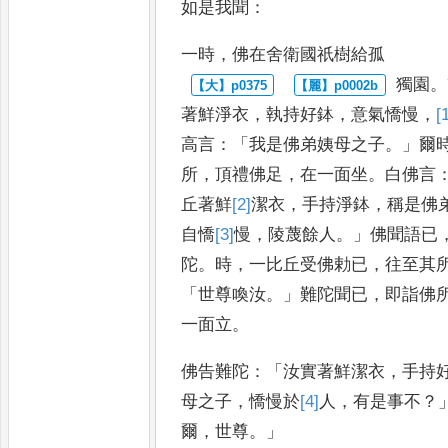
如是我聞
：
一時
，
佛在舍衛國祇樹給孤
獨園
。
著鮮淨衣
，
執持好鉢
，
意
氣憍慢
，
[
高言
：「
我是佛弟姨
母之子
。」
爾
所
，
頂禮佛足
，
在一面坐
。
白佛言
丘著鮮
[2]
潔
衣
，
手持淨鉢
，
稱是佛
自憍
[3]
慢
，
陵蔑餘人
。」
佛聞語已
陀
。
時
，
一比丘受佛勅已
，
往至其
「
世尊喚汝
。」
難陀聞已
，
即詣佛
一面立
。
佛告難陀
：「
汝實著鮮潔衣
，
手持
母之子
，
憍慢於
[4]
人
，
有是
事不
？
爾
，
世尊
。」