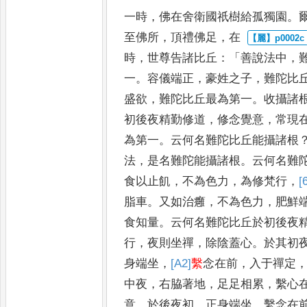
一時
，
佛在舍衛國祇樹給孤
獨園
。
至佛所
，
頂禮佛足
，
在
時
，
世尊告諸比丘
：「
善說法中
，
一
。
容儀端正
，
豪姓之子
，
難陀比
盛欲
，
難陀比丘最為第一
。
收攝諸
初後夜精勤修道
，
修
念覺意
，
常現
為第一
。
云何
名難陀比丘能攝諸根
法
，
是名難陀能攝諸根
。
云何名難
食以止飢
，
不為色力
，
為修梵行
，
[
脂車
。
又如治癰
，
不為色力
，
肥鮮
食知量
。
云何名難陀比丘於
初後夜
行
，
夜則坐禪
，
除陰
蓋心
。
於其初
身端坐
，
[A2]
繫
念在
前
，
入于禪定
中夜
，
右脇著
地
，
足足相累
，
繫心
意
。
於後夜
初
，
正身端坐
，
繫念在