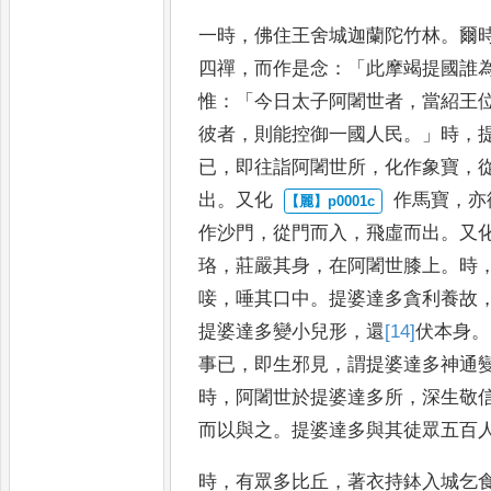
一時
，
佛住王舍城迦蘭陀竹林
。
爾
四禪
，
而作是念
：「
此摩竭
提國誰
惟
：「
今日太子阿闍世
者
，
當紹王
彼者
，
則能控御
一國人民
。」
時
，
已
，
即往詣阿
闍世所
，
化作象寶
，
出
。
又化
作馬寶
，
亦
作沙門
，
從門而入
，
飛虛而出
。
又
珞
，
莊嚴其身
，
在阿闍世膝上
。
時
唼
，
唾其口
中
。
提婆達多貪利養故
提婆達
多變小兒形
，
還
[14]
伏
本身
。
事
已
，
即生邪見
，
謂提婆達多神通
時
，
阿闍世於提婆達多所
，
深生敬
而以與之
。
提婆達多與其徒眾五
百
時
，
有眾多比丘
，
著衣持鉢
入城乞