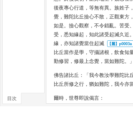
後
夜專心行道
，
等無有異
。
族姓子
覺
，
難陀比丘撿心不散
，
正觀東方
如是
。
撿心觀察
，
不令錯亂
。
苦受
受
，
悉知緣起
，
知此諸受起滅久
近
緣
，
亦知諸覺當住起滅
比丘當作是學
，
守攝諸根
，
飲食
知
勤修習
，
修最上念覺
，
當如
難陀
。
佛告諸比丘
：「
我今教汝學難陀比
比丘所修之行
，
猶如難陀
，
我今
亦
爾時
，
世尊即說偈言
：
目次
卷/篇章
「
若能善攝諸根者
，
亦能
是則名為有智人
。
善知
難陀如是我所歎
，
汝等