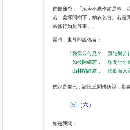
佛告難陀
：「
汝今不
應作如是事
，
若
，
處塚間樹
下
，
納衣乞食
。
若是
當修行
如是等事
。」
爾時
，
世尊即說偈言
：
「
我當云何見
？
難陀樂苦
如彼阿練若
，
塚間坐乞
山林閑靜處
，
捨欲而入
佛說是偈已
，
諸比丘聞佛所說
，
歡
[5]
（六）
如是我聞
：