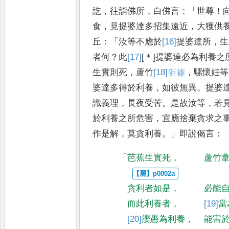
訖
，
往詣佛所
，
白佛言
：「
世
尊
！
食
，
見提婆達多招集遠
近
，
大獲供
丘
：「
汝等不應於
[16]
提
婆達
所
，
生
者何
？
此
[17]
[＊]
提
婆達必
為利養之
生實則死
，
蘆竹
[18]
𤝙
𤡣
，
騾懷妊等
婆達多得於利
養
，
如彼無異
。
提婆
識義理
，
長夜受苦
。
是故汝等
，
若
於利養之所危害
，
宜應捨棄貪求之
作是解
，
莫貪利養
。」
即說偈言
：
「
芭蕉生實死
，
蘆竹
貪利者如是
，
必能
而此利養者
，
[19]
當
[20]
孾
愚為利養
，
能害