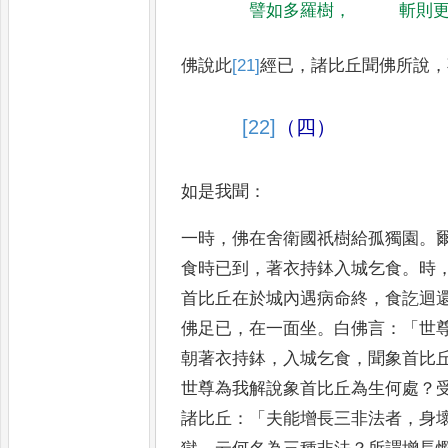
譬如多羅樹
，
斬則
佛說此
[21]
經
已
，
諸比丘聞佛所說
，
[22]
（四）
如是我聞
：
一時
，
佛在舍衛國祇樹給孤
獨園
。
食時已到
，
著衣持鉢入
城乞食
。
時
首比丘在於城
內遇病命終
，
食訖迴
佛足已
，
在一面坐
。
白佛言
：「
世
朝著衣
持鉢
，
入城乞食
，
聞象首比
世尊為我解說象首比丘為生何處
？
諸比丘
：「
夫能增長三非法者
，
身