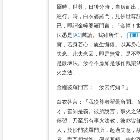
爾時
，
世尊
，
日後分時
，
自房而出
經行
。
時
，
白衣婆羅門
，
見佛世尊
已
，
即謂金幢婆羅門言
：「
金幢
！
法悉是
[A1]
戲論
。
我雖所作
，
實
，
若身若心
，
旋生懈倦
。
以其身
失念
。
此失念因
，
即是無常
、
是不
是散壞法
。
汝今不應
如是修作戲樂
火之法
。」
金
幢婆羅門言
：「
汝云何知
？」
白衣答言
：「
我從尊
者瞿曇所聞
。
才
，
善知是
義
。
彼所說言
，
事火之
傳
習
，
乃至所有事火法教
，
彼亦皆
人
，
於沙門婆羅門所
，
起過失意
，
者
，
謂互相憎嫉
，
伺求其短
，
由此