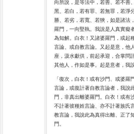
向所說
，
是等法中
，
若善
、
若不善
黑
、
若白
，
若有罪
、
若無罪
，
若淨
勝
、
若劣
，
若寬
、
若狹
，
如是諸法
羅門
，
一向堅執
。
我說是人真實癡
為知解
。
白衣
！
又諸婆羅門
，
或
起
言論
、
或自教言論
。
又
起是意
，
他
座
，
汲水獻供
，
前
起承迎
，
合掌問
其他人
，
作
如是事
。
起是意者
，
我
「
復次
，
白衣
！
或有沙門
、
或婆羅
言論
，
或復計著自教言論者
，
我說
門
，
非真出離婆羅門
。
白衣
！
或
有
不計著彼種姓言論
、
亦
不計著族氏
教言論
，
我說
此為真得出離
、
正了
門
。