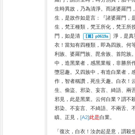
生時異故
，
乃為清淨
。
而諸婆
羅門
生
，
是故作如是言
：『
諸
婆羅門
，
生
，
梵王種類
，
梵
王所化
，
梵王所
門
，
如是清
淨
，
是真
衣
！
當知有四種類
，
即為
四族
。
何
利族
、
婆羅門族
、
毘舍族
、
首陀族
中
，
造黑業
者
，
感黑業報
，
非勝所
墮惡
趣
。
又四族中
，
有造白業者
，
作
，
智者稱讚
，
死生天趣
。
白衣
！
生
、
偷盜
、
邪染
、
妄言
、
綺語
、
兩
邪見
，
此是黑業
。
云何白業
？
謂不
邪染
、
不妄言
、
不綺語
、
不兩舌
、
瞋
、
正見
，
[A2]
此是
白業
。
「
復次
，
白衣
！
汝勿起是意
，
謂殺