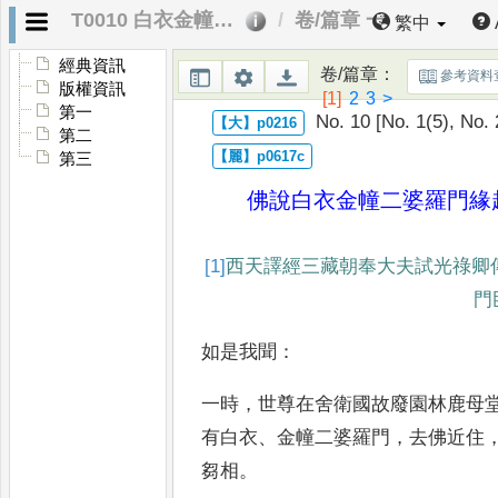
T0010 白衣金幢二婆羅門緣起經
卷/篇章 一
繁中
經典資訊
卷/篇章
：
參考資料
版權資訊
[1]
2
3
>
第一
No. 10 [No. 1(5), No.
第二
第三
佛說白衣金幢二婆羅門緣
[1]
西天譯經
三藏朝奉大夫試光祿卿
門
如是我聞
：
一時
，
世尊在舍衛國故廢園林鹿
母
有白衣
、
金幢二婆羅門
，
去佛近住
芻相
。