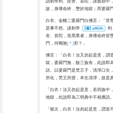
謂剎帝利
、
毘舍
、
首陀
，
諸族類中
故
，
身壞命終
，
墮於地獄
；
而婆羅
白衣
、
金幢二婆羅門白
佛言
：「
世
是事不然
。
諸剎帝
利
舍
、
首陀
，
造黑業者
，
身壞命終皆
門
，
何獨無
[＊]
邪
？」
佛言
：「
白衣
！
汝又勿起是意
，
謂
獄
，
婆羅門無
，
餘三族有
，
此說即
語
。
以婆羅門是梵王子
，
清淨口
生
所化
，
梵王所授
，
本生清
淨
，
故是
「
白衣
！
汝又勿起是意
，
若四族中
地獄
，
此說即為三明典中不相應語
「
復次
，
白衣
！
汝勿起是意
，
謂造