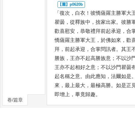
「
復次
，
白衣
！
彼憍薩羅主勝軍大
瞿曇
，
從釋族中
，
捨家出家
。
彼勝
歡喜慰安
，
恭敬禮拜前起承迎
，
合
憍薩羅主勝軍大王
，
於
佛如來
，
歡
拜
，
前起承迎
，
合
掌問訊者
。
其王
勝族
，
王
亦不起高勝族意
；
不以沙
王亦不起相好之意
；
不以沙門瞿曇
起名稱之意
。
由此應知
，
法爾如
是
來
，
最上最大
，
最極高勝
。
如是正
即增上
，
畢竟歸趣
。
卷/篇章
「
復次
，
白衣
！
若人於我
，
安住正
增長
，
根本出生
，
不壞淨信
。
何以
婆羅門
、
若天魔梵
，
三界一切
，
悉