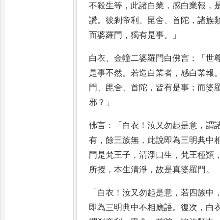
不殺生等
，
此諸白業
，
感白業
報
，
讚
。
彼剎帝利
、
毘舍
、
首
陀
，
諸族
而婆羅門
，
獨有是
事
。」
白衣
、
金幢二婆羅門白佛言
：「
世
是事不然
。
若造白業者
，
感白業報
門
、
毘舍
、
首陀
，
皆有是事
；
而婆
邪
？」
佛言
：「
白衣
！
汝又勿起是意
，
謂
有
，
餘三族無
，
此說即為三明典中
門是梵王子
，
清淨口生
，
梵王種
類
所授
，
本生清淨
，
故是真
婆羅門
。
「
白衣
！
汝又勿起是意
，
若四族中
即為三明典中不相應語
。
復次
，
白