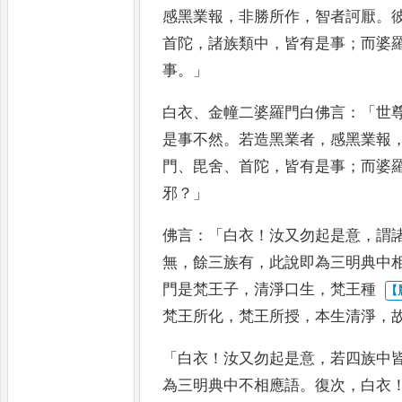
感黑業報
，
非勝所作
，
智者訶厭
。
首陀
，
諸族類中
，
皆有是事
；
而婆
事
。」
白衣
、
金幢二婆羅門白佛言
：「
世
是事不然
。
若造黑業者
，
感
黑業報
門
、
毘舍
、
首陀
，
皆有是
事
；
而婆
邪
？」
佛言
：「
白衣
！
汝又勿起是意
，
謂
無
，
餘三族有
，
此說即為三明典中
門是梵王子
，
清淨口生
，
梵王種
梵王所化
，
梵王所授
，
本生清淨
，
「
白衣
！
汝又勿起是意
，
若四族中
為三明典中不相應語
。
復次
，
白衣