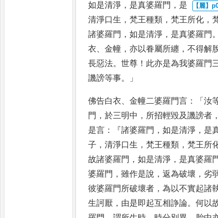
如是清淨
，
是真婆羅門
，
是
清淨口生
，
梵王種類
，
梵王所化
，
諸婆羅門
，
如是清淨
，
是真婆
羅門
衣
、
金幢
，
亦以眷屬所纏
，
不得解
長惡法
。
世尊
！
此亦是
為我婆羅門
譏謗等事
。」
佛告白衣
、
金幢二婆羅門言
：「
汝
門
，
於三明中
，
所招輕毀及譏謗者
是言
：『
諸婆羅門
，
如是清淨
，
是
子
，
清淨口生
，
梵王種類
，
梵王
所
故諸婆羅門
，
如是清淨
，
是真婆羅
婆羅門
，
雖作是說
，
返為破壞
，
劣
彼婆羅門
所破壞者
，
為以不實起諸
生訶厭
，
由是即起互相諍論
。
何以
羅門
，
謂所生時
，
時分別異
，
胎中