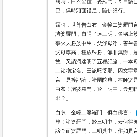
爾時
，
白衣金幢二婆羅門
，
互言議
已
，
俱時頭面禮足
，
隨佛經行
。
爾時
，
世尊告白衣
、
金幢二婆羅門
諸婆羅門
，
自謂了達三明
，
名稱上
事火天勝族中生
，
父淨母淨
，
善
生
父母尊高
，
種族殊勝
，
無
罪無謗
，
故
。
又謂洞達明了
五種記論
，
一本
二諸物定
名
、
三該吒婆那
、
四文字
言
。
是等記論
，
諸圍陀典
，
本師婆
白衣
！
諸婆羅門
，
於三明中
，
豈無
邪
？」
白衣
、
金幢二婆羅門
，
俱白佛言
：
尊
！
諸婆羅門
，
於三明中
，
云何得
謗
？
而婆羅門
，
三明典中
，
作如
是