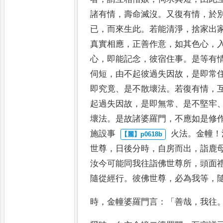
諸有情
，
壽命滅沒
。
又復
有情
，
於
已
，
而來生此
。
若能
清淨
，
捨家出
真實相應
，
正
善作意
，
如其色心
，
心
，
即
能記念
，
彼宿住事
。
是等有
伺短
，
由不起彼過失因故
，
是即常
即究竟
、
是不散壞法
。
若復有情
，
起過失因故
，
是即無常
、
是不堅牢
壞法
。
是故諸婆
羅門
，
不應如是修
施設事
火法
。
金幢
！
世尊
，
日後分時
，
自房而出
，
詣鹿
汝今可能
同我往詣佛世尊所
，
頭面
隨從經行
。
彼佛世尊
，
必為我等
，
時
，
金幢婆羅門言
：「
善哉
，
我往