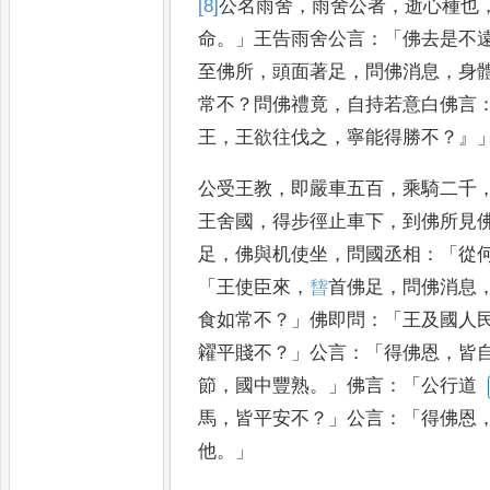
[8]
公名
雨舍
，
雨舍公者
，
逝心種也
命
。」
王告雨舍
公言
：「
佛去是不
至佛所
，
頭
面著足
，
問佛消息
，
身
常
不
？
問佛禮竟
，
自持若意白佛言
王
，
王欲往伐之
，
寧能得勝不
？』
公受王
教
，
即嚴車五百
，
乘騎二千
王舍國
，
得步徑止車下
，
到佛所見
足
，
佛與机使坐
，
問國丞相
：「
從
「
王使臣來
，
𥡳
首佛足
，
問佛消息
食如常不
？」
佛即問
：「
王及國人
糴平賤不
？」
公言
：「
得佛恩
，
皆
節
，
國中豐熟
。」
佛言
：「
公行道
馬
，
皆平安不
？」
公言
：「
得佛恩
他
。」