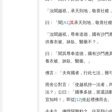
「
汝聞越祇
，
承天則地
，
敬畏社稷
曰
：「
聞
[A1]
其
承天則地
，
敬畏社
「
汝聞越祇
，
尊奉道德
，
國有沙門
供養衣被
、
牀臥
、
醫藥不
？」
曰
：「
聞
其尊奉道德
，
國有沙門應
養衣被
、
牀臥
、
醫藥
。」
佛言
：「
夫有國者
，
行此七法
，
難
雨舍公對言
：「
使越祇持一法者
，
法
？」
公曰
：「
國事多故
，
當還
請
宜知時
！」
即從
[12]
坐
起禮佛而去
。
去未久
，
佛呼阿難勅之
，
往至鷂山