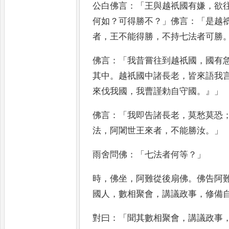
公白佛言
：「
王與越祇國有嫌
，
欲
何如
？
可得勝不
？」
佛言
：「
是越
者
，
王不能得勝
，
不持七法
者可勝
佛言
：「
我昔嘗往到越祇國
，
國有
其中
。
越祇國中諸長老
，
皆來
語我
來伐我國
，
我曹謹勅
自守國
。』」
佛言
：「
我即告諸長老
，
莫愁莫恐
法
，
阿闍世王來者
，
不能勝汝
。」
雨舍
問佛
：「
七法者何等
？」
時
，
佛坐
，
阿難從後扇佛
。
佛告阿
國人
，
數相聚會
，
講
議政事
，
修備
對曰
：「
聞其數相聚會
，
講議政事