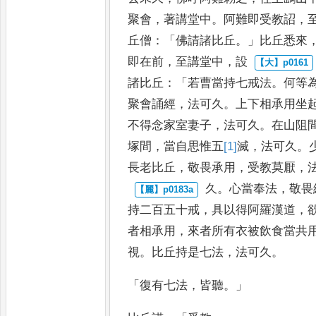
聚會
，
著講堂中
。
阿難即受教詔
，
丘僧
：「
佛請諸比丘
。」
比丘
悉來
即在前
，
至講堂中
，
設
諸比丘
：「
若曹當持七戒法
。
何等
聚會誦經
，
法可久
。
上下相承用坐
不得念家室
妻子
，
法可久
。
在山阻
塚
間
，
當自思惟五
[1]
滅
，
法可久
。
長老比丘
，
敬畏承用
，
受教莫厭
，
久
。
心當奉法
，
敬畏
持二百五
十戒
，
具以得阿羅漢道
，
者相承用
，
來者所有衣被飲食當共
視
。
比丘持是七法
，
法可久
。
「
復有七法
，
皆聽
。」