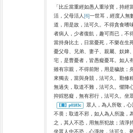
「
比丘當重經如愚
人重珍寶
，
持經
活
，
父母
活人
[6]
一
世耳
，
經度人無
道
，
用是故
，
法可久
。
不得貪食嗜
者病人
，
少者復飢
，
趣可而已
，
不
當持身比土
，
日當憂死
，
不樂在
生
憂父母
、
兄弟
、
妻子
、
親屬
、
奴
婢
宅
，
是曹憂者
，
皆愚癡憂耳
。
如人
雖有宗親
，
不得前附
，
用是穢故
；
來獨去
，
當與身
競
，
法可久
。
勤修
無過失
，
取道不難
，
法可久
。
懼降
抑
婬怒癡
，
無有邪行
，
法可久
。
坐
眾人
，
為人所敬
，
心
不畏
；
取
道不邪
，
如人為人所讒
，
之
，
其人不恐
，
用無所犯故
；
清淨
坐眾人中不恐
，
心淨故
，
法可久
。