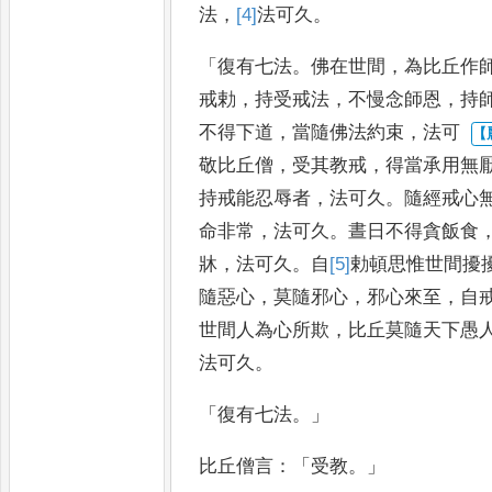
法
，
[4]
法
可久
。
「
復有七法
。
佛在世間
，
為比丘作
戒勅
，
持受戒法
，
不慢念師恩
，
持
不得下道
，
當隨佛法約束
，
法可
敬比丘僧
，
受其教戒
，
得當承用無
持戒能忍辱者
，
法可久
。
隨經戒
心
命非常
，
法可久
。
晝日
不得貪飯食
牀
，
法可久
。
自
[5]
勅
頓思惟世間擾
隨惡心
，
莫
隨邪心
，
邪心來至
，
自
世間
人為心所欺
，
比丘莫隨天下愚
法可久
。
「
復有七法
。」
比丘僧言
：「
受教
。」