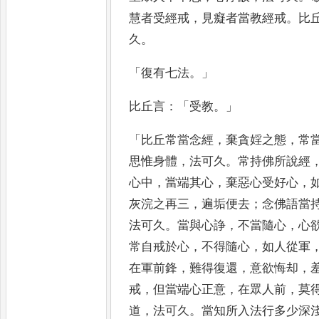
慧者受經戒
，
見癡者當教經戒
。
比
久
。
「
復有七法
。」
比丘言
：「
受教
。」
「
比丘常當念經
，
棄
貪婬之態
，
常
思惟身體
，
法可久
。
常持佛所說經
心
中
，
當端其心
，
棄惡心受好心
，
灰浣之再三
，
遍垢便去
；
念佛語當
法可久
。
當與心諍
，
不當隨心
，
心
常自戒於心
，
不得隨心
，
如人從軍
在軍前鋒
，
難得
復還
，
意欲悔却
，
戒
，
但當
端心正意
，
在眾人前
，
莫
道
，
法可久
。
當知所入法行多少深