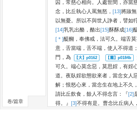
囚
，
常慈心相向
。
人處世間
，
亦當
念
，
比丘執心人罵無怒
，
[13]
將
踧無
以無憂
。
所以不與世
人諍者
，
譬如
[14]
乳乳
出酪
，
酪
出
[15]
酥酥
成
[16]
[＊]
醍醐
，
奉佛戒
，
法可久
。
端舌莫
意
，
舌當端
，
舌不端
，
使人不得道
門
，
為
可久
。
端心莫念惡
，
莫思婬
，
有婬
道
。
夜臥婬欲態欲來
者
，
當念女人
解
；
恨怒心來
，
當念生在地上不久
請比丘
飲食
，
餘人不得念言
：『
[2]
卷/篇章
得
。』
[3]
不得
有是
。
曹念比丘病人
來與之
，
餘人不得念言
：『
獨視
[5]
得念是
。
人持衣物遺比丘
，
餘人不
得
。』
何以所行乞匃得者
？
以在鉢