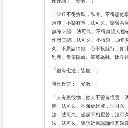
比丘諾
：「
受教
。」
「
比丘不得貪臥
，
臥者
、
不得思他
清淨
，
不樂
有為
，
法可久
。
樂賢共
無諍
[2]
訟
，
法可久
。
不得責望人禮
作恩
[3]
德
，
法可久
。
小得道
，
頭角
久
。
不思諸情欲
，
心不投餘行
，
如
利養
，
常樂隱處
。
草蓐為牀
。
比丘
「
復有七法
，
皆聽
。」
諸比丘
言
：「
受教
。」
「
人有惠彼物
，
餘人不得有恨意
，
慚
，
法可久
。
不懈於經戒
，
法可
久
法
，
法可久
。
坐起不相厭
苦
，
法可
法
，
法可久
。
學讀經
當諷誦惟其深