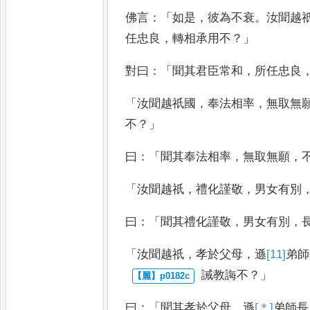
佛言
：「
如是
，
彼為不衰
。
汝聞越
任忠良
，
轉相承用
不
？」
對曰
：「
聞其君臣常和
，
所任忠良
「
汝聞越祇國
，
奉法相率
，
無取無
不
？」
曰
：「
聞其奉法相率
，
無取無願
，
「
汝聞越祇
，
禮化謹敬
，
男女有別
曰
：「
聞其禮化謹敬
，
男女有別
，
「
汝聞越祇
，
孝於父母
，
遜
[11]
弟
師
誡教誨不
？」
曰
：「
聞其孝於父母
，
遜
[＊]
弟
師長