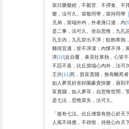
當日勝樂經
，
不厭苦
、
不擇食
、
不
樂
，
法可久
。
當敬同學
，
當持同學
兄弟
，
當端外內
，
外者身口過
，
內
[
是二事
，
法可久
。
坐自思惟
，
九孔
孔主內
，
九孔皆出不淨
；
飢
飽寒熱
難得宜適
，
皆不淨
潔
；
內懷不淨
，
淨
[10]
反
自覆
，
鼻見吐寒熱
，
心皆不
不惡不
喜
，
比丘當端心內外
，
法可
王亦
[11]
死
，
貧富貴賤
，
無有離死者
如人夢見好舍好園豪貴快樂
，
寤則
富貴賤
，
如人夢耳
，
自思惟世
間
，
是七法
，
思惟莫失
，
法
可久
。
「
復有七法
。
比丘僧當有慈心於天
人罵不得應
，
不得恨
，
持慈心向天