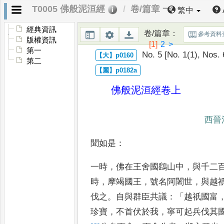
T0005 佛般泥洹經
卷/篇章 一
繁中
經典資訊
卷/篇章
：
參考資料
版權資訊
[1]
2
>
第一
No. 5 [No. 1(1), Nos. 
第二
佛般泥洹經
卷上
西晉
聞如是
：
一時
，
佛在王舍國鷂山中
，
與千二
時
，
摩竭國王
，
號名阿闍世
，
與
越
伐之
。
自與群臣共議
：
「
越祇國富
珍寶
，
不首伏於
我
，
寧可起兵伐其