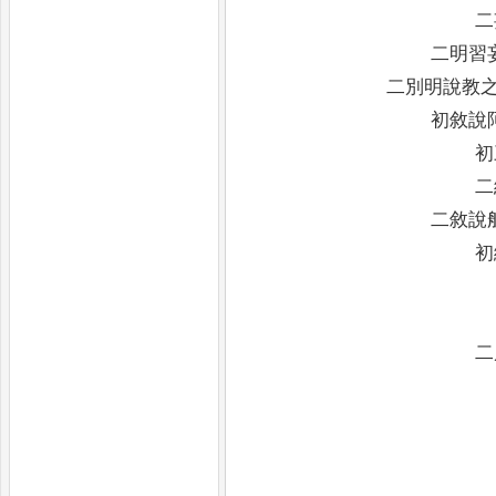
二
二明習
二別明說教
初敘說
初
二
二敘說
初
二