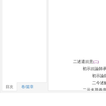
二述遣䟽意
(
二
)
初示䟽論師
初示論
二今述
目次
卷/篇章
二示名題義
三解本文
(
二
)
初偈文歸請
(
稽首
)