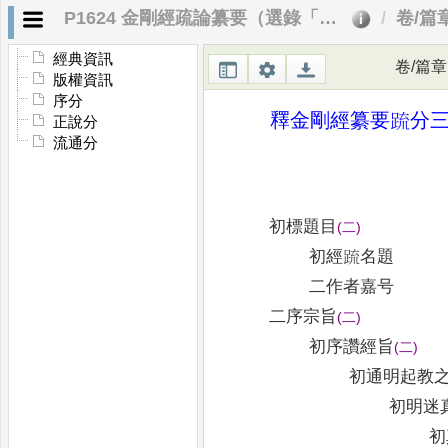
P1624 金剛經疏論纂要（選錄「釋金剛經纂要疏科」）
卷/篇
經典資訊
卷/篇章
版權資訊
序分
釋金剛經纂要䟽分
正說分
流通分
初標題目
(
二
)
初經䟽名題
二作者嘉号
二序宗旨
(
二
)
初序讚經旨
(
二
)
初通明起教
初明迷
初