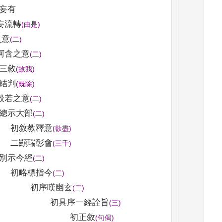
妄有
妄流轉
(
由是
)
之意
(
二
)
阿含之意
(
二
)
三敘
(
故我
)
結判
(
既除
)
般若之意
(
二
)
總示大部
(
二
)
初敘教釋意
(
欲盡
)
二顯瑞彰會
(
三千
)
別示今經
(
二
)
初略標指今
(
二
)
初序嘆幽玄
(
二
)
初具序一經詮旨
(
三
)
初正敘
(
句偈
)