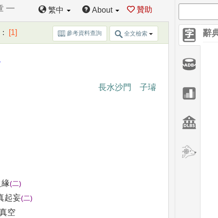
章 一
贊助
繁中
About
：
[1]
辭
參考資料查詢
全文檢索
三
長水沙門 子璿
之緣
(
二
)
真起妄
(
二
)
真空