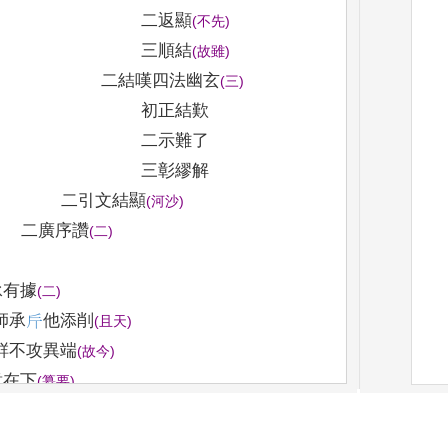
二返顯
(
不先
)
三順結
(
故雖
)
二結嘆四法幽玄
(
三
)
初正結歎
二示難了
三彰繆解
二引文結顯
(
河沙
)
二廣序讚
(
二
)
承有據
(
二
)
師承
𭤟
他添削
(
且天
)
觧不攻異端
(
故今
)
意在下
(
纂要
)