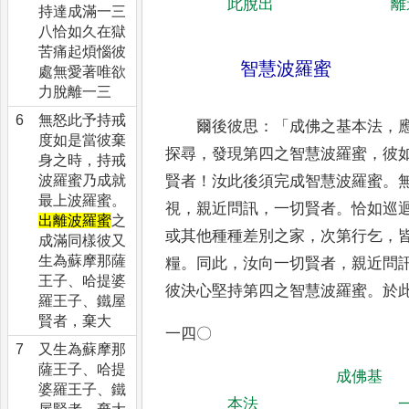
此脫出
離
持達成滿一三
八恰如久在獄
苦痛起煩惱彼
智慧波羅蜜
處無愛著唯欲
力脫離一三
6
無怒此予持戒
爾後彼思
：「
成佛之基本法
，
度如是當彼棄
探尋
，
發現第四之
智慧波羅蜜
，
彼
身之時，持戒
波羅蜜乃成就
賢者
！
汝此後須完成智慧波羅蜜
。
最上波羅蜜。
視
，
親近問訊
，
一切賢者
。
恰如巡
出離波羅蜜
之
或其他種種差別之家
，
次第
行乞
，
成滿同樣彼又
生為蘇摩那薩
糧
。
同此
，
汝向一切賢者
，
親近問
王子、哈提婆
彼決心
堅持第四之智慧波羅蜜
。
於
羅王子、鐵屋
賢者，棄大
一四〇
7
又生為蘇摩那
薩王子、哈提
成佛基
婆羅王子、鐵
本法