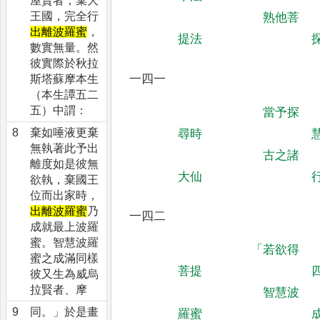
屋賢者，棄大
王國，完全行
熟他菩
出離波羅蜜
，
提法
數實無量。然
彼實際於秋拉
一四一
斯塔蘇摩本生
（本生譚五二
五）中謂：
當予探
8
棄如唾液更棄
尋時
無執著此予出
古之諸
離度如是彼無
大仙
欲執，棄國王
位而出家時，
出離波羅蜜
乃
一四二
成就最上波羅
蜜。智慧波羅
「
若欲得
蜜之成滿同樣
菩提
彼又生為威烏
拉賢者、摩
智慧波
9
同。」於是畫
羅蜜