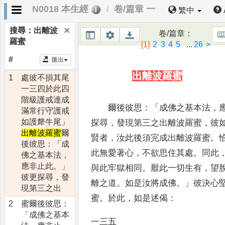
N0018 本生經
卷/篇章 一
四階級
成
繁中
常行
×
搜尋：
出離波
卷/篇章
：
守護戒
牛
羅蜜
[1]
2
3
4
5
...
26
>
#
匯出
出
離
波
羅
蜜
1
處彼不損其尾
一三四於此四
階級護戒達成
爾後彼思
：「
成佛之基本法
，
滿常行守護戒
如護犛牛尾」
探尋
，
發現第三之
出
離
波
羅
蜜
，
彼
出離波羅蜜
爾
賢者
，
汝此後須完成
出
離
波
羅
蜜
。
後彼思：「成
此無愛著心
，
不欲思住其處
。
同此
佛之基本法，
應非止此。」
與此牢獄相同
。
厭此一切生
有
，
望
彼更探尋，發
離之道
。
如是汝將成佛
。」
彼決心
現第三之出
蜜
。
於
此
，
如是述偈
：
2
蜜爾後彼思：
「成佛之基本
一三五