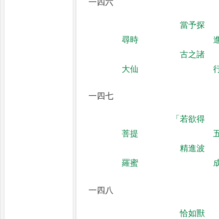
一四六
當予探
尋時
古之諸
大仙
一四七
「
若欲得
菩提
精進波
羅蜜
一四八
恰如獸