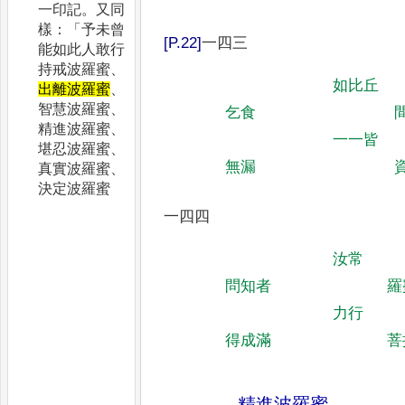
一印記。又同
樣：「予未曾
一四三
能如此人敢行
持戒波羅蜜、
如比丘
出離波羅蜜
、
智慧波羅蜜、
乞食
精進波羅蜜、
一一皆
堪忍波羅蜜、
無漏
真實波羅蜜、
決定波羅蜜
一四四
汝常
問知者
羅
力行
得成滿
菩
精進波羅蜜