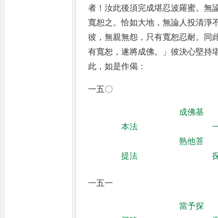
者
！
汝此後須完成堪忍波羅蜜
。
無
寬
恕之
。
恰如大地
，
無論人投清淨
彼
，
無親無怨
，
只有寬恕忍耐
。
同
有寬恕
，
遂將成佛
。」
彼決心堅持
此
，
如是作偈
：
一五〇
成佛基
本法
熟他菩
提法
一五一
當予探