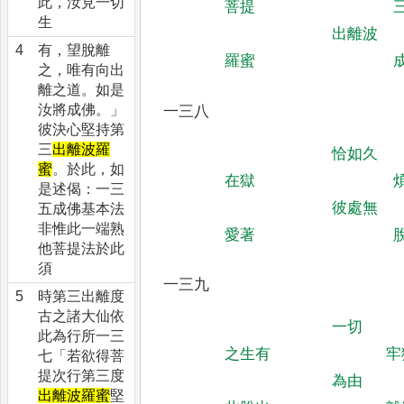
此，汝見一切
菩提
生
出
離
波
4
有，望脫離
羅
蜜
之，唯有向出
離之道。如是
汝將成佛。」
一三八
彼決心堅持第
三
出離波羅
恰如久
蜜
。於此，如
在獄
是述偈：一三
彼處無
五成佛基本法
非惟此一端熟
愛著
他菩提法於此
須
一三九
5
時第三出離度
古之諸大仙依
一切
此為行所一三
之生有
牢
七「若欲得菩
提次行第三度
為由
出離波羅蜜
堅