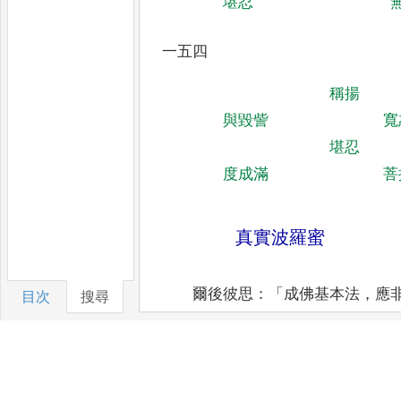
堪忍
一五四
稱揚
與毀訾
寬
堪忍
度成滿
菩
真實波羅蜜
爾後彼思
：「
成佛基本法
，
應
目次
搜尋
鑿
〔
探尋
〕，
發現第
七之真實波羅
「
善慧賢者
！
汝此後須完成真實波
上
，
又財寶為或為其他物
，
利慾心