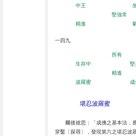
中王
堅強常
精進
一四九
所有
生存中
堅
精進
波羅蜜
成
堪忍波羅蜜
爾後彼思
：「
成佛之基本法
，
穿鑿
〔
探尋
〕，
發現
第六之堪忍波