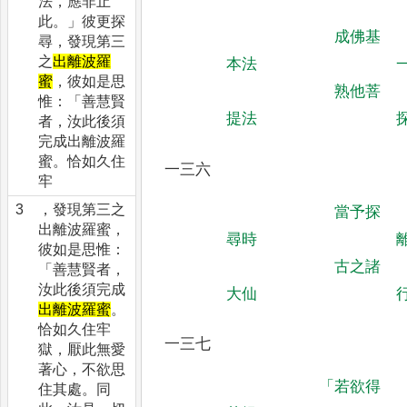
法，應非止
此。」彼更探
成佛基
尋，發現第三
之
出離波羅
本法
蜜
，彼如是思
熟他菩
惟：「善慧賢
提法
者，汝此後須
完成出離波羅
蜜。恰如久住
一三六
牢
3
，發現第三之
當予探
出離波羅蜜，
尋時
彼如是思惟：
古之諸
「善慧賢者，
汝此後須完成
大仙
出離波羅蜜
。
恰如久住牢
一三七
獄，厭此無愛
著心，不欲思
「
若欲得
住其處。同