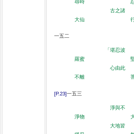
尋時
古之諸
大仙
一五二
「
堪忍波
羅蜜
心由此
不離
一五三
淨與不
淨物
大地皆