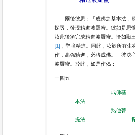
爾後彼思
：「
成佛之基本法
，
探尋
，
發現精進波
羅蜜
。
彼如是思
汝此後須完成精進波羅蜜
。
恰如獸
[1]
，
堅強精進
。
同此
，
汝於所有生
作
，
高強精進
，
必將成佛
。」
彼
決
波羅蜜
。
於此
，
如是作偈
：
一四五
成佛基
本法
熟他菩
提法