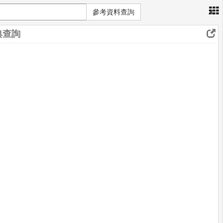
×
參考資料查詢
典查詢