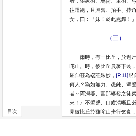
者
，
學象術
、
馬術
、
車術
、
往還跑
，
且興奮
、
拍手
、
摔
女
，
曰
：「
妹
！
於此處舞
！
（三）
爾時
，
有一比丘
，
於迦
咤山
。
時
，
彼比丘晨著下裳
屈伸甚為端莊殊妙
，
眼
何人
？
猶如無力
、
愚鈍
、
顰
者～阿濕婆
、
富那婆娑之徒
來
！』
不顰蹙
、
口齒清晰且
目次
見彼比丘於雞咤山步行乞食
「
尊者
！
得食耶
？」〔
彼比