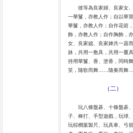
彼等為良家婦
、
良家女
一華鬘
，
亦
教人作
；
自以華
華鬘
，
亦教人作
；
自作
花箭
飾
，
亦教人作
；
自作胸飾
，
女
、
良家媳
、
良家婢共一器
牀
，
共用一敷具
，
共用一覆
持用華鬘
、
香
、
塗香
，
同時
笑
，
隨歌而舞
……
隨奏而舞
（二）
玩八條盤碁
、
十條盤碁
子
、
棒打
、
手型遊戲
，
玩球
玩棕櫚葉製尺
、
玩具車
、
弓