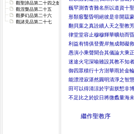
觀聖諦品第二十四之餘
巍罕測杳杳難名
所以道資十
觀涅槃品第二十五
觀夢幻品第二十六
形類竅鑿
昏明絕彼是非開茲
觀諸見品第二十七
翻
貝葉之真詮續人天之聖教
律堂堂容止穆穆輝華曠劫而
利益有情俱登覺岸無
成鄣礙
愚演小乘聲聞
合其儀論大乘
迷途火
宅深喻雖設其教不知
御四眾積行十方澍華雨於金
能漂澄寂湛然圓明清淨之
智
田可以得清涼於宇
宙朕慙非
不足比之於
皎日將微蠡量海
繼作聖教序