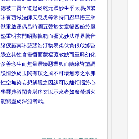
聖德被三賢至道起於
乾元眾妙生乎太易揔繁
蒙昧有西域法
師天息災等常持四忍早悟三乘
芳猷重
啟運偶昌時潤五聲於文章暢四始
於風
昏墊重明玄門昭顯軌範而彌光妙
法淨界騰音
救諸疲羸冥昧慈悲浩汙物
表柔伏貪佷啟滌昏
正覺立其性含靈悟
而蒙福藏教缺而重興幻化
者多善念生
而無量潛臻惡業興而隨緣皆墯調
輪護
恒沙於玉闕有頂之風不可壞無際
之水弗
慧性空無染妄想解脫之因緣可
以離煩惱於心
博學釋典微閑豈堪序文
以示來者如縻螢爝火
未能窮盡於深淵
者哉
。