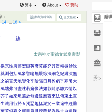
贊助
繁中
About
章
：
辭
參考資料查詢
全文檢索
3
14
...
18
>
教序 跡
太宗神功聖德文武皇帝製
闡揚
宗性廣博宏辯英彥莫能究其旨精
微妙說
空莫測包括萬象譬喻無垠綜法
網之紀綱演無
藏之祕言天地變化乎陰
陽日月盈虧乎寒暑大
識萬端弗可盡述
若窺像法如影隨形離六情以
於芥子如
來坦蕩於無邊達磨西來法傳東土
宣
河
生滅用行於五濁惡趣拯溺於三業
途中經垂
貝葉若銀臺之耀目歲月煙蘿
起香界之自遠巍