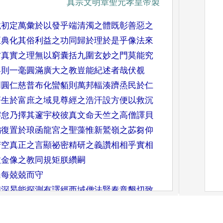
真宗文明章聖元孝皇帝製
載初
定萬彙於以發乎端清濁之體既彰
善惡之
正典化其俗利益之功同歸於理
於是乎像法來
古真實之理無以窮囊括
九圍玄妙之門莫能究
容則一毫圓滿廣
大之教豈能紀述者哉伏覩
周圓
仁慈普布化蠻貊則萬邦輻湊躋烝
民於仁
蒼生於富庶之域見尊經之浩汗
設方便以救沉
懈怠乃擇其邃宇校彼真
文命天竺之高僧譯貝
編復置於琅函龍
宮之聖藻惟新鷲嶺之苾芻仰
苦空真正
之言顯祕密精研之義讚相相乎實
相
轍
金像之教同規矩朕纘嗣
民每
兢兢而守
幽深
曷能探測有譯經西域僧法賢奏章
懇切致
前王
之墜典振覺路之頺綱欲旌