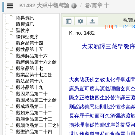
K1482 大乘中觀釋論
卷/篇章 十
經典資訊
卷/篇
版權資訊
[10]
11
12
1
聖教序
K. no. 1482
繼作聖教序
觀合品第十四
大宋新譯三藏聖
觀性品第十五
觀縛解品第十六
觀縛解品第十六之餘
觀業品第十七
觀業品第十七之餘
大矣哉我佛之教也化導羣迷
觀法品第十八
觀時品第十九
庸愚豈可度其源義理幽玄
真
觀因果品第二十
際之正教拔四生於
苦海譯三
觀因果品第二十之餘
觀成壞品第二十一
則說諸善惡
細則比於恒沙含
觀如來品第二十二
長存
歷千劫而可久須彌納藏
觀顛倒品第二十三
揚妙理順從指歸彼岸菩提愛
觀顛倒品第二十三之餘
觀聖諦品第二十四
世以難窮道無私而永泰
雪山