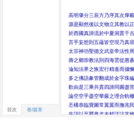
高明肇分三辰方乃序其次厚
源是顯然後以文物立其教
以
於西國真諦流於中
夏洞貫千
言乎妄想則
五蘊皆空現乃真
太宗神功聖德文武皇帝法性
壽之鄉崇教法則四海雲從
惠
淪知法界之恢宏行
精進而攝
多之佛語象
管翻成於金字珠
歎由
是三乘共貫四諦同圓盡
論空空乎盡空華嚴之理合軌
丕構恭臨寶圖常翼翼而撫兆
目次
卷/篇章
先訓以至釋典尤未精詳諒其
意專勤以
先皇帝大闡真風高傳佛旨興