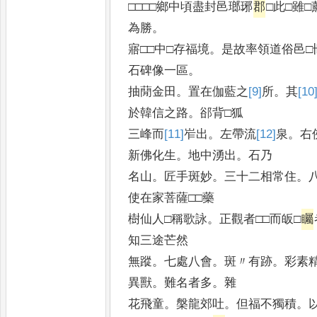
□□□□鄉中頃盡封邑瑯琊
郡
□此□雖□
為勝
。
寤□□中□存福境
。
是故率領道俗邑□
石碑像一區
。
抽蕑金田
。
置在伽藍之
[9]
所
。
其
[10
於韓信之路
。
郤背□狐
三峰而
[11]
岝
出
。
左帶流
[12]
泉
。
右
新佛化生
。
地中湧出
。
石乃
名山
。
匠手斑妙
。
三十二相常住
。
使在家菩薩□□藥
樹仙人□稱歌詠
。
正觀者□□而皈□
矚
知三途芒然
無蹤
。
七處八會
。
斑〃有跡
。
彩素精
異獸
。
難名者多
。
雜
花飛童
。
槃龍郊吐
。
但福不獨積
。