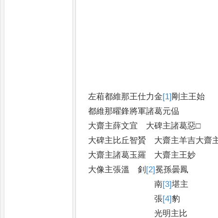
左葙都維那王仕力金
[1]
剛
主王始
都維那曜鋒將軍諸葛元偘
大齋主薛文宜 大碑主諸葛惡□
大碑主比丘智贇 大齋主羊吉大齋
大齋主諸葛玉羅 大齋主王妙
大像主張溫 釗
[2]
冕
孫曇鳳
南
[3]
堪
主
張
[4]
豹
光明主比