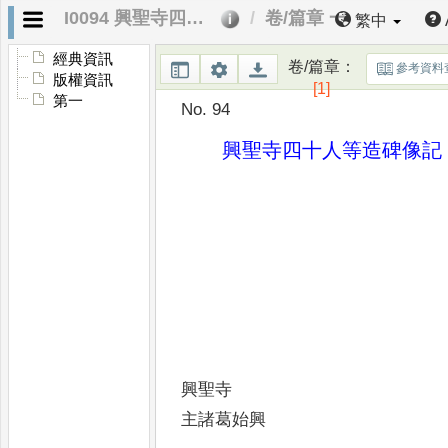
I0094 興聖寺四十人等造碑像記
卷/篇章 一
繁中
經典資訊
卷/篇章
：
參考資料
版權資訊
[1]
第一
No. 94
興聖寺四十人等造碑像記
興聖寺
主諸葛始興