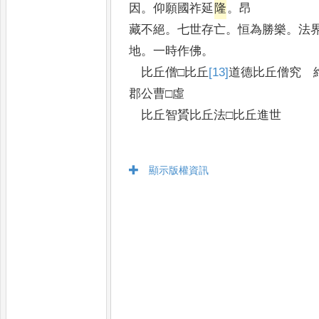
因
。
仰願國祚延
隆
。
昂
藏不絕
。
七世存亡
。
恒為勝樂
。
法
地
。
一時作佛
。
比丘僧□比丘
[13]
道
德比丘僧究 
郡公曹□虛
比丘智贇比丘法□比丘進世
顯示版權資訊