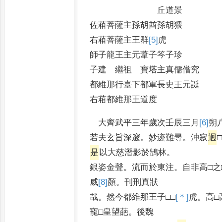
丘道景
佐葙菩薩主孫胡酋孫胡猥
右葙菩薩主王群
[5]
虎
師子龍王主元葦子笒子珍
子建 繼祖 寶塔主真儒僧究
都維那行臺下都軍長史王元誕
右葙都維那王道度
大齊武平三年歲次壬辰三月
[6]
朔
若夫玄旨深邃
。
妙迹難尋
。
沖寂
迥
是
以大慈潛影於鵠林
。
銀姿金聲
。
流而於東注
。
自非高□之
威
[8]
顏
。
刊刑真狀
哉
。
然今都維那王子□□
[＊]
虎
。
高□
寵□皇望葩
。
後魏