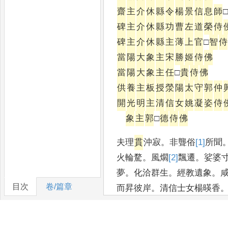
齋
主
介
休
縣
令
楊
景
信
息
師
□
碑
主
介
休
縣
功
曹
左
道
榮
侍
碑
主
介
休
縣
主
薄
上
官
□
智
侍
當
陽
大
象
主
宋
勝
姬
侍
佛
當
陽
大
象
主
任
□
貴
侍
佛
供
養
主
板
授
滎
陽
太
守
郭
仲
開
光
明
主
清
信
女
姚
凝
姿
侍
象
主
郭
□
德
侍
佛
夫理
貫
沖寂
。
非聾俗
[1]
所
聞
火輪騖
。
風爓
[2]
飄
遷
。
娑婆
夢
。
化洽群生
。
經教遺象
。
目次
卷/篇章
而昇彼岸
。
清信士女楊暎香
未改
。
而戒德□
[3]
弘
。
既悟形
四微乃異
。
燕肝越膽
。
未
足