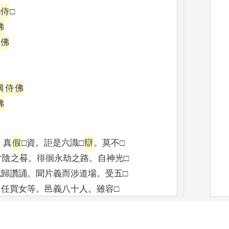
侍
□
佛
佛
興
侍
佛
佛
。
真
假
□資
。
詎是六識□
辯
。
莫不□
寸陰之晷
。
徘徊永劫之路
。
自神光□
咸歸讚誦
。
聞片義而涉道場
。
受五□
。
任買女等
。
邑義八十人
。
雖容□
非定質
。
且覺眾緣□聚
。
□火不□
。
為喻
。
想毗耶而
[4]
聳
[5]
轡
。
望
波
斯
而□