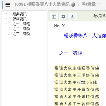
I0091 楊暎香等八十人造像記
卷/篇章 一
經典資訊
卷/篇章
版權資訊
之一 碑陽
No. 91
之二 碑側
之三 碑側
楊暎香等八十人造
之一 碑陽
當
陽
大
象
主
楊
暎
香
侍
佛
當
陽
大
象
主
王
明
姬
侍
佛
當
陽
大
象
主
崔
□
妃
侍
佛
當
陽
大
象
主
任
買
女
侍
佛
當
陽
大
象
主
任
銀
勝
侍
佛
當
陽
大
象
主
王
舍
姬
侍
佛