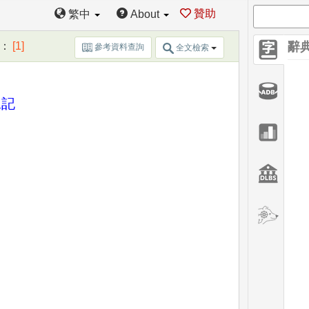
贊助
繁中
About
：
[1]
辭
參考資料查詢
全文檢索
像記